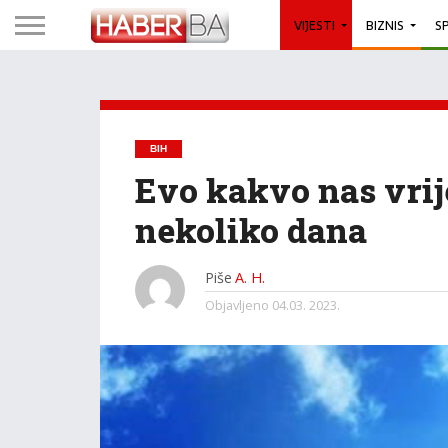
VIJESTI
BIZNIS
S
BIH
Evo kakvo nas vri
nekoliko dana
Piše
A. H.
Objavljeno
04.03. 2023.