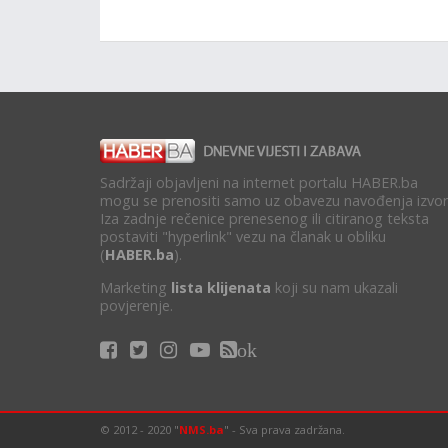
Sadržaji objavljeni na internet portalu HABER.ba
mogu se prenositi samo uz obavezu navođenja izvor
Iza zadnje rečenice prenesenog ili citiranog teksta
postaviti "hyperlink" vezu na članak u obliku
(
HABER.ba
).
Marketing
lista klijenata
koji su nam ukazali
povjerenje.
ok
© 2012 - 2020 "
NMS.ba
" - Sva prava zadržana.