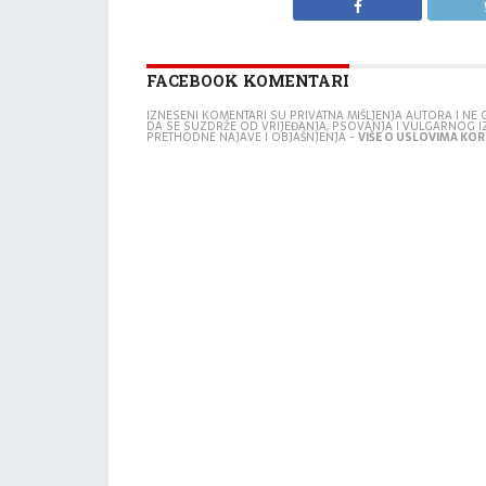
FACEBOOK KOMENTARI
IZNESENI KOMENTARI SU PRIVATNA MIŠLJENJA AUTORA I N
DA SE SUZDRŽE OD VRIJEĐANJA, PSOVANJA I VULGARNOG 
PRETHODNE NAJAVE I OBJAŠNJENJA -
VIŠE O USLOVIMA KORI