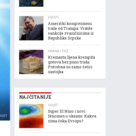
VIJESTI
Američki kongresmeni
traže od Trampa: Vratite
sankcije zvaničnicima iz
Republike Srpske
HRANA I PIĆE
Kremasta lijena krempita
gotova bez puno truda:
Potrebna su samo četiri
sastojka
NAJČITANIJE
SVIJET
Super El Nino i novi
VIJET
fenomen u okeanu: Kakva
zima čeka Evropu?