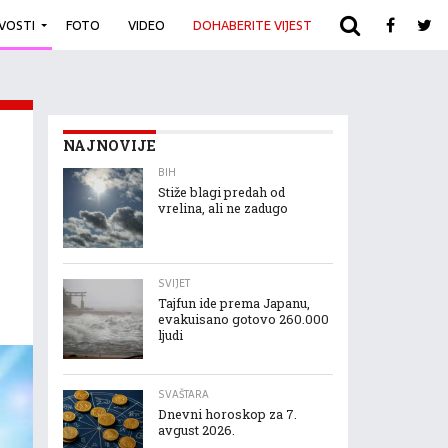
IVOSTI
FOTO
VIDEO
DOHABERITE VIJEST
ARHIVA
NAJNOVIJE
BIH
Stiže blagi predah od
vrelina, ali ne zadugo
SVIJET
Tajfun ide prema Japanu,
evakuisano gotovo 260.000
ljudi
SVAŠTARA
Dnevni horoskop za 7.
avgust 2026.