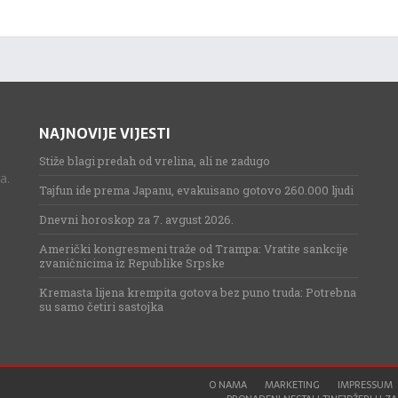
NAJNOVIJE VIJESTI
Stiže blagi predah od vrelina, ali ne zadugo
a.
Tajfun ide prema Japanu, evakuisano gotovo 260.000 ljudi
Dnevni horoskop za 7. avgust 2026.
Američki kongresmeni traže od Trampa: Vratite sankcije
zvaničnicima iz Republike Srpske
Kremasta lijena krempita gotova bez puno truda: Potrebna
su samo četiri sastojka
O NAMA
MARKETING
IMPRESSUM