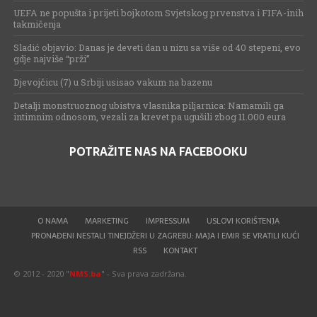
UEFA ne popušta i prijeti bojkotom Svjetskog prvenstva i FIFA-inih
takmičenja
Sladić objavio: Danas je deveti dan u nizu sa više od 40 stepeni, evo
gdje najviše “prži”
Djevojčicu (7) u Srbiji usisao vakum na bazenu
Detalji monstruoznog ubistva vlasnika piljarnica: Namamili ga
intimnim odnosom, vezali za krevet pa ugušili zbog 11.000 eura
POTRAŽITE NAS NA FACEBOOKU
O NAMA
MARKETING
IMPRESSUM
USLOVI KORIŠTENJA
PRONAĐENI NESTALI TINEJDŽERI U ZAGREBU: MAJA I EMIR SE VRATILI KUĆI
RSS
KONTAKT
© 2012 - 2020 "
NMS.ba
" - Sva prava zadržana.