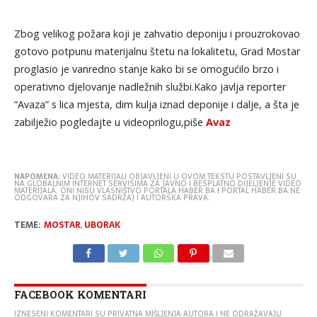
Zbog velikog požara koji je zahvatio deponiju i prouzrokovao
gotovo potpunu materijalnu štetu na lokalitetu, Grad Mostar
proglasio je vanredno stanje kako bi se omogućilo brzo i
operativno djelovanje nadležnih službi.Kako javlja reporter
“Avaza” s lica mjesta, dim kulja iznad deponije i dalje, a šta je
zabilježio pogledajte u videoprilogu,piše
Avaz
NAPOMENA:
VIDEO MATERIJALI OBJAVLJENI U OVOM TEKSTU POSTAVLJENI SU
NA GLOBALNIM INTERNET SERVISIMA ZA JAVNO I BESPLATNO DIJELJENJE VIDEO
MATERIJALA. ONI NISU VLASNIŠTVO PORTALA HABER.BA I PORTAL HABER.BA NE
ODGOVARA ZA NJIHOV SADRŽAJ I AUTORSKA PRAVA.
TEME:
MOSTAR
,
UBORAK
FACEBOOK KOMENTARI
IZNESENI KOMENTARI SU PRIVATNA MIŠLJENJA AUTORA I NE ODRAŽAVAJU