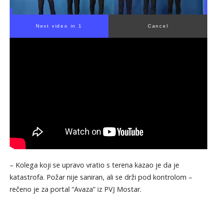
Next video in 1
Cancel
– Kolega koji se upravo vratio s terena kazao je da je
katastrofa. Požar nije saniran, ali se drži pod kontrolom –
rečeno je za portal “Avaza” iz PVJ Mostar.