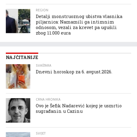
REGION
Detalji monstruoznog ubistva vlasnika
piljarnica: Namamili ga intimnim
odnosom, vezali za krevet pa ugušili
zbog 11.000 eura
NAJČITANIJE
SVAŠTARA
Dnevni horoskop za 6. avgust.2026.
CRNA HRONIKA
Ovo je Šefik Nadarević kojeg je usmrtio
sugrađanin u Cazinu
SVIJET