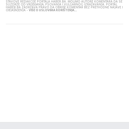
STAVOVE REDAKCIJE PORTALA HABER.BA. MOLIMO AUTORE KOMENTARA DA SE
SUZDRŽE OD VRIJEĐANJA, PSOVANJA I VULGARNOG IZRAŽAVANJA. PORTAL
HABER.BA ZADRŽAVA PRAVO DA OBRIŠE KOMENTAR BEZ PRETHODNE NAJAVE I
OBJAŠNJENJA -
VIŠE O USLOVIMA KORIŠTENJA...