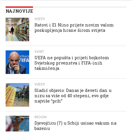
NAJNOVIJE
VIJESTI
Ratovi i El Nino prijete novim valom
poskupljenja hrane širom svijeta
SVIJET
UEFA ne popušta i prijeti bojkotom
Svjetskog prvenstva i FIFA-inih
takmičenja
VIJESTI
Sladić objavio: Danas je deveti dan u
nizu sa više od 40 stepeni, evo gdje
najviše “prži”
REGION
Djevojčicu (7) u Srbiji usisao vakum na
bazenu