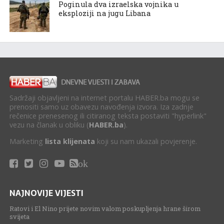
Poginula dva izraelska vojnika u
eksploziji na jugu Libana
Sadržaji objavljeni na internet portalu HABER.ba mogu se
prenositi samo uz obavezu navođenja izvora. Iza zadnje
rečenice prenesenog ili citiranog teksta postaviti "hyperlink"
vezu na članak u obliku (
HABER.ba
).
Marketing
lista klijenata
koji su nam ukazali povjerenje.
ok
NAJNOVIJE VIJESTI
Ratovi i El Nino prijete novim valom poskupljenja hrane širom
svijeta