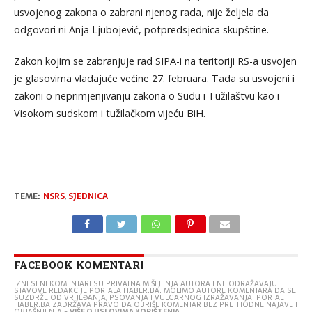
usvojenog zakona o zabrani njenog rada, nije željela da
odgovori ni Anja Ljubojević, potpredsjednica skupštine.
Zakon kojim se zabranjuje rad SIPA-i na teritoriji RS-a usvojen
je glasovima vladajuće većine 27. februara. Tada su usvojeni i
zakoni o neprimjenjivanju zakona o Sudu i Tužilaštvu kao i
Visokom sudskom i tužilačkom vijeću BiH.
TEME:
NSRS
,
SJEDNICA
FACEBOOK KOMENTARI
IZNESENI KOMENTARI SU PRIVATNA MIŠLJENJA AUTORA I NE ODRAŽAVAJU
STAVOVE REDAKCIJE PORTALA HABER.BA. MOLIMO AUTORE KOMENTARA DA SE
SUZDRŽE OD VRIJEĐANJA, PSOVANJA I VULGARNOG IZRAŽAVANJA. PORTAL
HABER.BA ZADRŽAVA PRAVO DA OBRIŠE KOMENTAR BEZ PRETHODNE NAJAVE I
OBJAŠNJENJA -
VIŠE O USLOVIMA KORIŠTENJA...