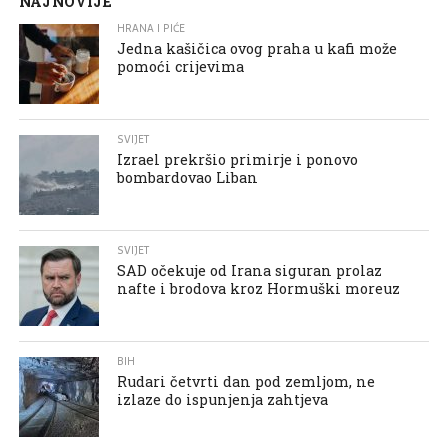
NAJNOVIJE
HRANA I PIĆE
Jedna kašičica ovog praha u kafi može
pomoći crijevima
SVIJET
Izrael prekršio primirje i ponovo
bombardovao Liban
SVIJET
SAD očekuje od Irana siguran prolaz
nafte i brodova kroz Hormuški moreuz
BIH
Rudari četvrti dan pod zemljom, ne
izlaze do ispunjenja zahtjeva