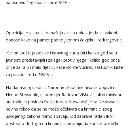
na osnovu čega su asistirali SIPA-i.
Opozicija je jasna – i današnja akcija dokaz je da se zakoni
donose kako na pamet padne jednom čovjeku i radi trgovine.
“Svi oni poštuju odluke Ustavnog suda BiH koliko god se u
javnosti predstavljali i zalagali protiv njega i koliko god pričali
priče za raju i malu djecu”, kaže Đorđe Vučinić, zastupnik Liste
za pravdu i red u NSRS-u.
Na današnjoj sjednici Narodne skupštine nisu se pojavili ni
Nenad Stevandić, ni premijer Radovan Višković, ali ni ministar
unutrašnjih poslova Siniša Karan. Stevandić je za Nezavisne
novine rekao da se ne može očekivati da kriminalci zbog
usvojenog zakona mirno spavaju. Od zabrane rada SIPA-i
došli smo do toga da kriminalci ne smiju da koriste političku