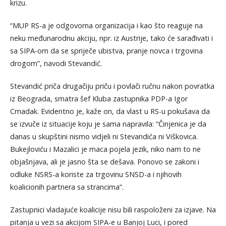
krizu.
“MUP RS-a je odgovorna organizacija i kao što reaguje na
neku međunarodnu akciju, npr. iz Austrije, tako će sarađivati i
sa SIPA-om da se spriječe ubistva, pranje novca i trgovina
drogom”, navodi Stevandić.
Stevandić priča drugačiju priču i povlači ručnu nakon povratka
iz Beograda, smatra šef Kluba zastupnika PDP-a Igor
Crnadak. Evidentno je, kaže on, da vlast u RS-u pokušava da
se izvuče iz situacije koju je sama napravila: “Činjenica je da
danas u skupštini nismo vidjeli ni Stevandića ni Viškovica.
Bukejloviću i Mazalici je maca pojela jezik, niko nam to ne
objašnjava, ali je jasno šta se dešava. Ponovo se zakoni i
odluke NSRS-a koriste za trgovinu SNSD-a i njihovih
koalicionih partnera sa strancima”.
Zastupnici vladajuće koalicije nisu bili raspoloženi za izjave. Na
pitanja u vezi sa akcijom SIPA-e u Banjoj Luci, i pored