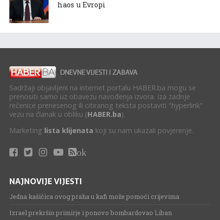
haos u Evropi
Sadržaji objavljeni na internet portalu HABER.ba mogu se
prenositi samo uz obavezu navođenja izvora. Iza zadnje
rečenice prenesenog ili citiranog teksta postaviti "hyperlink"
vezu na članak u obliku (
HABER.ba
).
Marketing
lista klijenata
koji su nam ukazali povjerenje.
ok
NAJNOVIJE VIJESTI
Jedna kašičica ovog praha u kafi može pomoći crijevima
Izrael prekršio primirje i ponovo bombardovao Liban