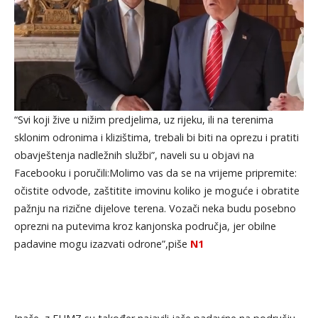
“Svi koji žive u nižim predjelima, uz rijeku, ili na terenima
sklonim odronima i klizištima, trebali bi biti na oprezu i pratiti
obavještenja nadležnih službi”, naveli su u objavi na
Facebooku i poručili:Molimo vas da se na vrijeme pripremite:
očistite odvode, zaštitite imovinu koliko je moguće i obratite
pažnju na rizične dijelove terena. Vozači neka budu posebno
oprezni na putevima kroz kanjonska područja, jer obilne
padavine mogu izazvati odrone”,piše
N1