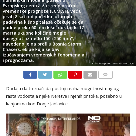
numeričkih modela, posebno
Evropskog centra za srednjoročne
vremenske prognoze (ECMWF), već u
prvih 8 sati od početka jutarnjih
padavina kišnog talasa očekuje se da
padne preko 60 mm kiše, dok bi do 17.
marta ukupne količine mogle
dosegnuti između 150 i 250 mm”,
navedeno je na profilu Bosnia Storm
Chasers, ekipe koja se bavi
izučavanjem vremenskih fenomena ali
i prognozama.
KIŠNO VRIJEME - SRPSKAINFO.COM
KOMENTARI
Dodaju da to znači da postoji realna mogućnost naglog
rasta vodostaja rijeke Neretve i njenih pritoka, posebno u
kanjonima kod Donje Jablanice.