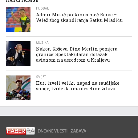
NAJČITANIJE
FUDBAL
Admir Musić prekinuo meč Borac –
Velež zbog skandiranja Ratku Mladiću
MUZIKA
Nakon Koševa, Dino Merlin pomjera
granice: Spektakularan dolazak
avionom na aerodrom u Kraljevu
SVIJET
Huti izveli veliki napad na saudijske
snage, tvrde da ima desetine žrtava