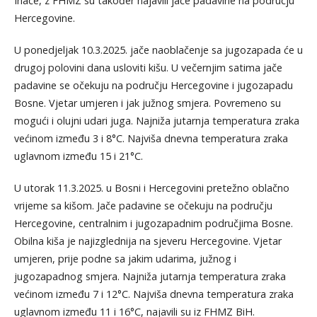
Inače, z FHMZ su također najavili jače padavine na području
Hercegovine.
U ponedjeljak 10.3.2025. jače naoblačenje sa jugozapada će u
drugoj polovini dana usloviti kišu. U večernjim satima jače
padavine se očekuju na području Hercegovine i jugozapadu
Bosne. Vjetar umjeren i jak južnog smjera. Povremeno su
mogući i olujni udari juga. Najniža jutarnja temperatura zraka
većinom između 3 i 8°C. Najviša dnevna temperatura zraka
uglavnom između 15 i 21°C.
U utorak 11.3.2025. u Bosni i Hercegovini pretežno oblačno
vrijeme sa kišom. Jače padavine se očekuju na području
Hercegovine, centralnim i jugozapadnim područjima Bosne.
Obilna kiša je najizglednija na sjeveru Hercegovine. Vjetar
umjeren, prije podne sa jakim udarima, južnog i
jugozapadnog smjera. Najniža jutarnja temperatura zraka
većinom između 7 i 12°C. Najviša dnevna temperatura zraka
uglavnom između 11 i 16°C, najavili su iz FHMZ BiH.