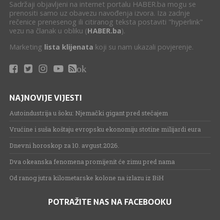
Sadržaji objavljeni na internet portalu HABER.ba mogu se
prenositi samo uz obavezu navođenja izvora. Iza zadnje
rečenice prenesenog ili citiranog teksta postaviti "hyperlink"
vezu na članak u obliku (
HABER.ba
).
Marketing
lista klijenata
koji su nam ukazali povjerenje.
ok
NAJNOVIJE VIJESTI
Autoindustrija u šoku: Njemački gigant pred stečajem
Vrućine i suša koštaju evropsku ekonomiju stotine milijardi eura
Dnevni horoskop za 10. avgust.2026.
Dva okeanska fenomena promijenit će zimu pred nama
Od ranog jutra kilometarske kolone na izlazu iz BiH
POTRAŽITE NAS NA FACEBOOKU