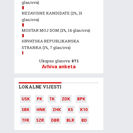
glas/ova)
NEZAVISNE KANDIDATE
(2%, 15
glas/ova)
MOSTAR MOJ DOM
(2%, 14 glas/ova)
HRVATSKA REPUBLIKANSKA
STRANKA
(1%, 7 glas/ova)
Ukupno glasova:
871
Arhiva anketa
LOKALNE VIJESTI
USK
PK
TK
ZDK
BPK
SBK
HNK
ZHK
KS
K10
TFR
SZR
DBR
BLR
BD