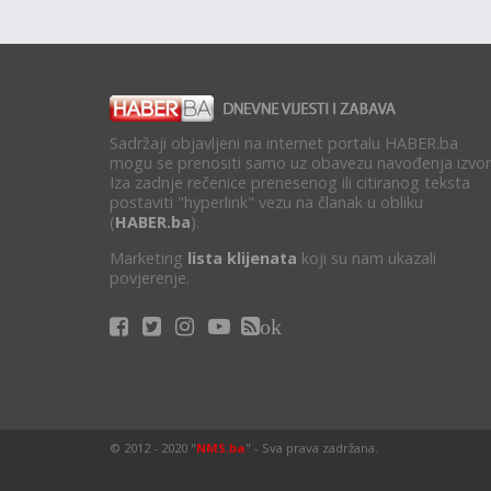
Sadržaji objavljeni na internet portalu HABER.ba
mogu se prenositi samo uz obavezu navođenja izvor
Iza zadnje rečenice prenesenog ili citiranog teksta
postaviti "hyperlink" vezu na članak u obliku
(
HABER.ba
).
Marketing
lista klijenata
koji su nam ukazali
povjerenje.
ok
© 2012 - 2020 "
NMS.ba
" - Sva prava zadržana.