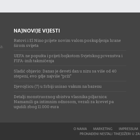
NAJNOVIJE VIJESTI
Ratovi i El Nino prijete novim valom poskupljenja hrane
širom svijeta
a.
UEFA ne popušta i prijeti bojkotom Svjetskog prvenstva i
FIFA-inih takmičenja
Sladić objavio: Danas je deveti dan u nizu sa više od 40
stepeni, evo gdje najviše “prži”
Djevojčicu (7) u Srbiji usisao vakum na bazenu
Detalji monstruoznog ubistva vlasnika piljarnica:
Namamili ga intimnim odnosom, vezali za krevet pa
ugušili zbog 11.000 eura
O NAMA
MARKETING
IMPRESSUM
PRONAĐENI NESTALI TINEJDŽERI U ZAG