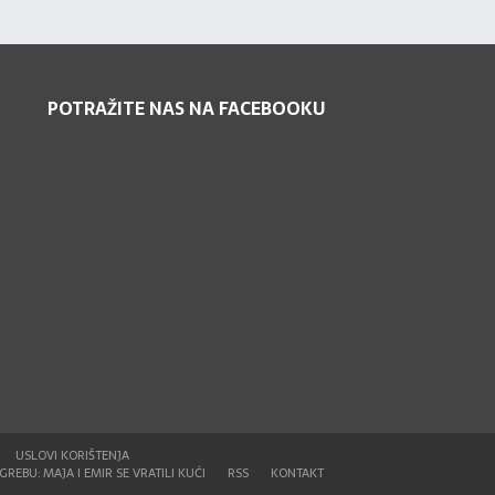
POTRAŽITE NAS NA FACEBOOKU
USLOVI KORIŠTENJA
REBU: MAJA I EMIR SE VRATILI KUĆI
RSS
KONTAKT