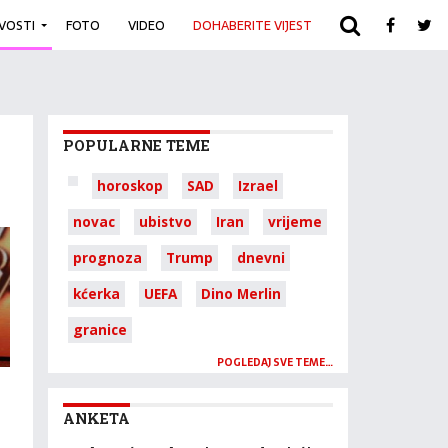
IVOSTI
FOTO
VIDEO
DOHABERITE VIJEST
ARHIVA
POPULARNE TEME
horoskop
SAD
Izrael
novac
ubistvo
Iran
vrijeme
prognoza
Trump
dnevni
kćerka
UEFA
Dino Merlin
granice
POGLEDAJ SVE TEME…
ANKETA