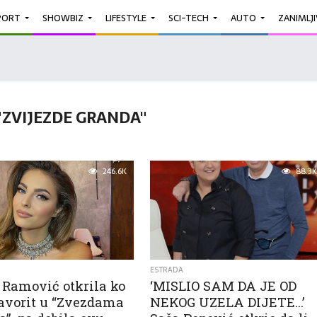
PORT
SHOWBIZ
LIFESTYLE
SCI-TECH
AUTO
ZANIMLJ
"ZVIJEZDE GRANDA"
246.6K
88.3K
ESTRADA
 Ramović otkrila ko
‘MISLIO SAM DA JE OD
 favorit u “Zvezdama
NEKOG UZELA DIJETE…’