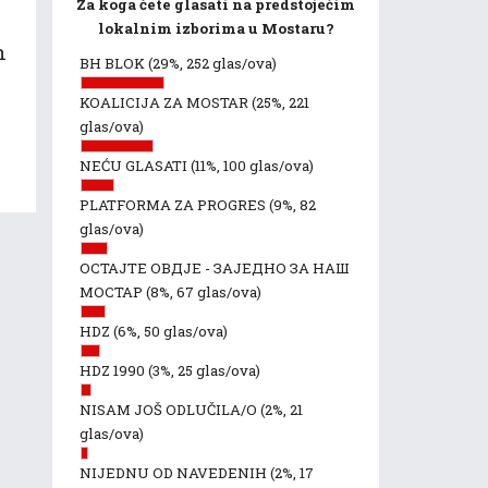
Za koga ćete glasati na predstojećim
lokalnim izborima u Mostaru?
n
BH BLOK
(29%, 252 glas/ova)
KOALICIJA ZA MOSTAR
(25%, 221
glas/ova)
NEĆU GLASATI
(11%, 100 glas/ova)
PLATFORMA ZA PROGRES
(9%, 82
glas/ova)
ОСТАЈТЕ ОВДЈЕ - ЗАЈЕДНО ЗА НАШ
МОСТАР
(8%, 67 glas/ova)
HDZ
(6%, 50 glas/ova)
HDZ 1990
(3%, 25 glas/ova)
NISAM JOŠ ODLUČILA/O
(2%, 21
glas/ova)
NIJEDNU OD NAVEDENIH
(2%, 17