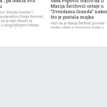
”, pa dobila ovu
Saša Popović otkrio da li
u
Marija Šerifović ostaje u
”Zvezdama Granda” nako
ca “Zvezda Granda” i
a pjevačica Džejla Ramović
što je postala majka
e ko je njen favorit za
Vest da je Marija Šerifović postala
 u ovogodišnjem izdanju
majka i dalje je tema broj jedan u
nog takmičenja.
Srbiji i regionu, a mnogi se pitaju
da...