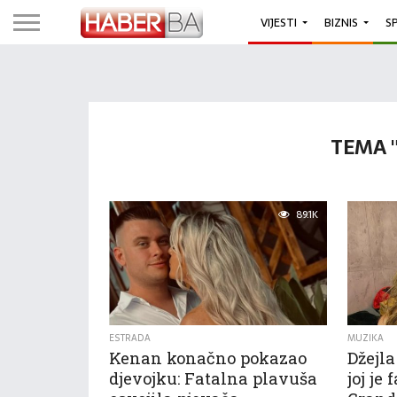
VIJESTI
BIZNIS
S
TEMA 
89.1K
ESTRADA
MUZIKA
Kenan konačno pokazao
Džejla
djevojku: Fatalna plavuša
joj je