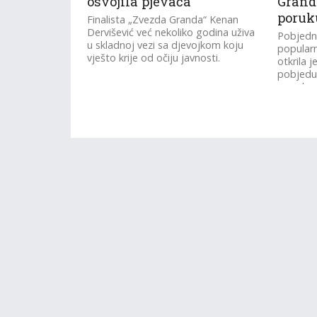
osvojila pjevača
Granda
poruk
Finalista „Zvezda Granda“ Kenan
Dervišević već nekoliko godina uživa
Pobjedni
u skladnoj vezi sa djevojkom koju
popularn
vješto krije od očiju javnosti.
otkrila j
pobjedu
popular