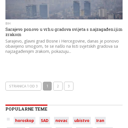
BIH
Sarajevo ponovo u vrhu gradova svijeta s najzagađenijim
zrakom
Sarajevo, glavni grad Bosne i Hercegovine, danas je ponovo
obavijeno smogom, te se našlo na listi svjetskih gradova sa
najzagađenijim zrakom, pokazuju...
STRANICA 1 OD 3
1
2
3
POPULARNE TEME
horoskop
SAD
novac
ubistvo
Iran