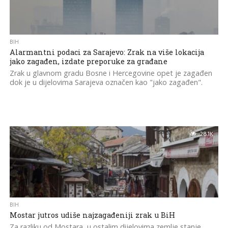
BIH
Alarmantni podaci za Sarajevo: Zrak na više lokacija
jako zagađen, izdate preporuke za građane
Zrak u glavnom gradu Bosne i Hercegovine opet je zagađen
dok je u dijelovima Sarajeva označen kao "jako zagađen".
28.1K
BIH
Mostar jutros udiše najzagađeniji zrak u BiH
Za razliku od Mostara, u ostalim dijelovima zemlje stanje