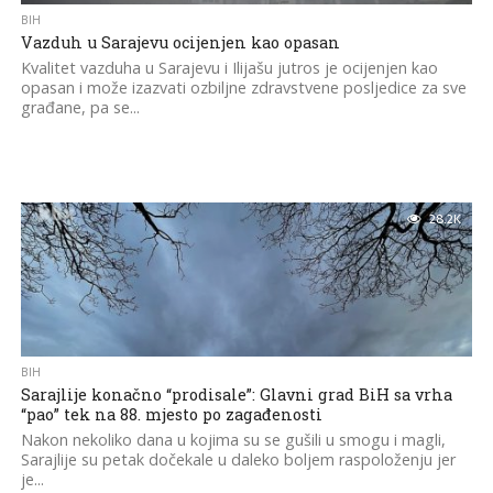
BIH
Vazduh u Sarajevu ocijenjen kao opasan
Kvalitet vazduha u Sarajevu i Ilijašu jutros je ocijenjen kao
opasan i može izazvati ozbiljne zdravstvene posljedice za sve
građane, pa se...
28.2K
BIH
Sarajlije konačno “prodisale”: Glavni grad BiH sa vrha
“pao” tek na 88. mjesto po zagađenosti
Nakon nekoliko dana u kojima su se gušili u smogu i magli,
Sarajlije su petak dočekale u daleko boljem raspoloženju jer
je...