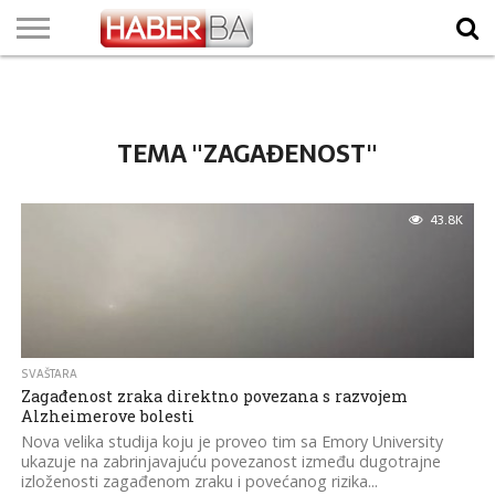
VIJESTI
BIZNIS
SPORT
SHOWBIZ
LIFESTYLE
SCI-
AUTO
ZANIMLJIVOSTI
FOTO
VIDEO
TV
VREMENSKA
STANJE NA
KURSNA
O
MARKETING
IMPRESSUM
KONTAKT
TECH
PROGRAM
PROGNOZA
PUTEVIMA
LISTA
NAMA
TEMA "ZAGAĐENOST"
43.8K
SVAŠTARA
Zagađenost zraka direktno povezana s razvojem
Alzheimerove bolesti
Nova velika studija koju je proveo tim sa Emory University
ukazuje na zabrinjavajuću povezanost između dugotrajne
izloženosti zagađenom zraku i povećanog rizika...