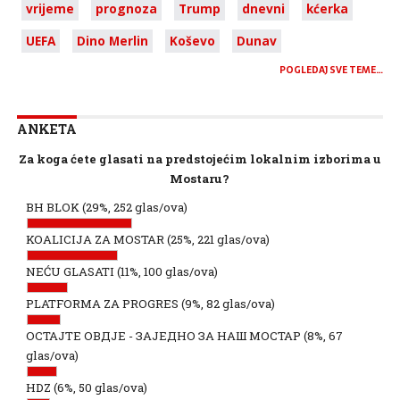
vrijeme
prognoza
Trump
dnevni
kćerka
UEFA
Dino Merlin
Koševo
Dunav
POGLEDAJ SVE TEME…
ANKETA
Za koga ćete glasati na predstojećim lokalnim izborima u
Mostaru?
BH BLOK
(29%, 252 glas/ova)
KOALICIJA ZA MOSTAR
(25%, 221 glas/ova)
NEĆU GLASATI
(11%, 100 glas/ova)
PLATFORMA ZA PROGRES
(9%, 82 glas/ova)
ОСТАЈТЕ ОВДЈЕ - ЗАЈЕДНО ЗА НАШ МОСТАР
(8%, 67
glas/ova)
HDZ
(6%, 50 glas/ova)