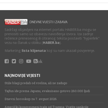
Sadržaji objavljeni na internet portalu HABER.ba mogu se
prenositi samo uz obavezu navođenja izvora. Iza zadnje
rečenice prenesenog ili citiranog teksta postaviti "hyperlink"
vezu na članak u obliku (
HABER.ba
).
Marketing
lista klijenata
koji su nam ukazali povjerenje.
ok
NAJNOVIJE VIJESTI
Stiže blagi predah od vrelina, ali ne zadugo
Tajfun ide prema Japanu, evakuisano gotovo 260.000 ljudi
Dnevni horoskop za 7. avgust 2026.
Američki kongresmeni traže od Trampa: Vratite sankcije