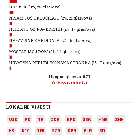
HDZ 1990
(3%, 25 glas/ova)
NISAM JOŠ ODLUČILA/O
(2%, 21 glas/ova)
NIJEDNU OD NAVEDENIH
(2%, 17 glas/ova)
NEZAVISNE KANDIDATE
(2%, 15 glas/ova)
MOSTAR MOJ DOM
(2%, 14 glas/ova)
HRVATSKA REPUBLIKANSKA STRANKA
(1%, 7 glas/ova)
Ukupno glasova:
871
Arhiva anketa
LOKALNE VIJESTI
USK
PK
TK
ZDK
BPK
SBK
HNK
ZHK
KS
K10
TFR
SZR
DBR
BLR
BD