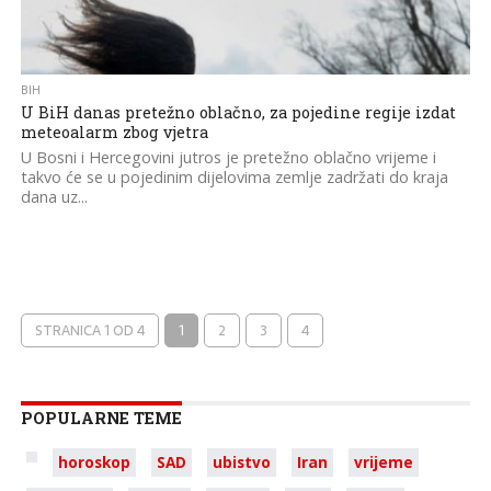
BIH
U BiH danas pretežno oblačno, za pojedine regije izdat
meteoalarm zbog vjetra
U Bosni i Hercegovini jutros je pretežno oblačno vrijeme i
takvo će se u pojedinim dijelovima zemlje zadržati do kraja
dana uz...
STRANICA 1 OD 4
1
2
3
4
POPULARNE TEME
horoskop
SAD
ubistvo
Iran
vrijeme