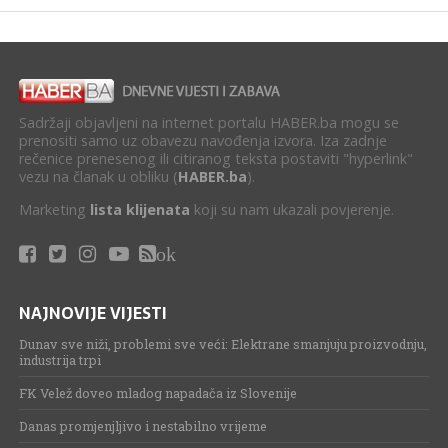
Sadržaji objavljeni na internet portalu HABER.ba mogu se
prenositi samo uz obavezu navođenja izvora. Iza zadnje
rečenice prenesenog ili citiranog teksta postaviti "hyperlink"
vezu na članak u obliku (
HABER.ba
).
Marketing
lista klijenata
koji su nam ukazali povjerenje.
ok
NAJNOVIJE VIJESTI
Dunav sve niži, problemi sve veći: Elektrane smanjuju proizvodnju,
industrija trpi
FK Velež doveo mladog napadača iz Slovenije
Danas promjenjljivo i nestabilno vrijeme