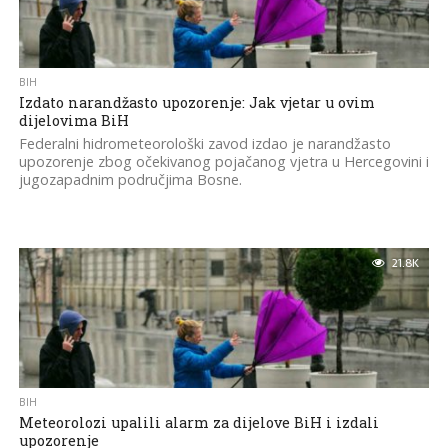
BIH
Izdato narandžasto upozorenje: Jak vjetar u ovim
dijelovima BiH
Federalni hidrometeorološki zavod izdao je narandžasto
upozorenje zbog očekivanog pojačanog vjetra u Hercegovini i
jugozapadnim područjima Bosne.
21.8K
BIH
Meteorolozi upalili alarm za dijelove BiH i izdali
upozorenje