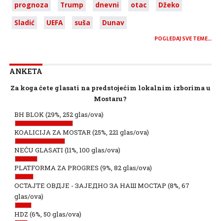
prognoza
Trump
dnevni
otac
Džeko
Sladić
UEFA
suša
Dunav
POGLEDAJ SVE TEME…
ANKETA
Za koga ćete glasati na predstojećim lokalnim izborima u
Mostaru?
BH BLOK
(29%, 252 glas/ova)
KOALICIJA ZA MOSTAR
(25%, 221 glas/ova)
NEĆU GLASATI
(11%, 100 glas/ova)
PLATFORMA ZA PROGRES
(9%, 82 glas/ova)
ОСТАЈТЕ ОВДЈЕ - ЗАЈЕДНО ЗА НАШ МОСТАР
(8%, 67
glas/ova)
HDZ
(6%, 50 glas/ova)