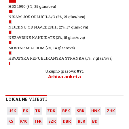
HDZ 1990
(3%, 25 glas/ova)
NISAM JOŠ ODLUČILA/O
(2%, 21 glas/ova)
NIJEDNU OD NAVEDENIH
(2%, 17 glas/ova)
NEZAVISNE KANDIDATE
(2%, 15 glas/ova)
MOSTAR MOJ DOM
(2%, 14 glas/ova)
HRVATSKA REPUBLIKANSKA STRANKA
(1%, 7 glas/ova)
Ukupno glasova:
871
Arhiva anketa
LOKALNE VIJESTI
USK
PK
TK
ZDK
BPK
SBK
HNK
ZHK
KS
K10
TFR
SZR
DBR
BLR
BD