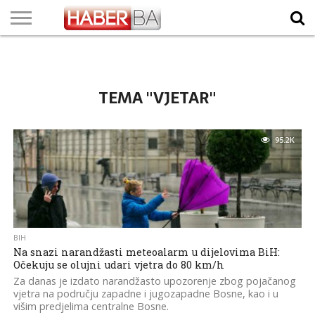
VIJESTI
BIZNIS
SPORT
SHOWBIZ
LIFESTYLE
SCI-
AUTO
ZANIMLJIVOSTI
FOTO
VIDEO
TV
VREMENSKA
STANJE NA
KURSNA
O
MARKETING
IMPRESSUM
KONTAKT
TECH
PROGRAM
PROGNOZA
PUTEVIMA
LISTA
NAMA
TEMA "VJETAR"
95.2K
BIH
Na snazi narandžasti meteoalarm u dijelovima BiH:
Očekuju se olujni udari vjetra do 80 km/h
Za danas je izdato narandžasto upozorenje zbog pojačanog
vjetra na području zapadne i jugozapadne Bosne, kao i u
višim predjelima centralne Bosne.