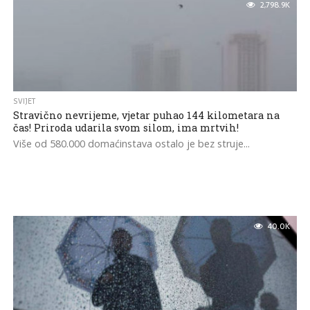
2,798.9K
SVIJET
Stravično nevrijeme, vjetar puhao 144 kilometara na
čas! Priroda udarila svom silom, ima mrtvih!
Više od 580.000 domaćinstava ostalo je bez struje...
40.0K