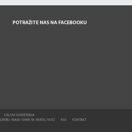
POTRAŽITE NAS NA FACEBOOKU
USLOVI KORIŠTENJA
REBU: MAJA I EMIR SE VRATILI KUĆI
RSS
KONTAKT