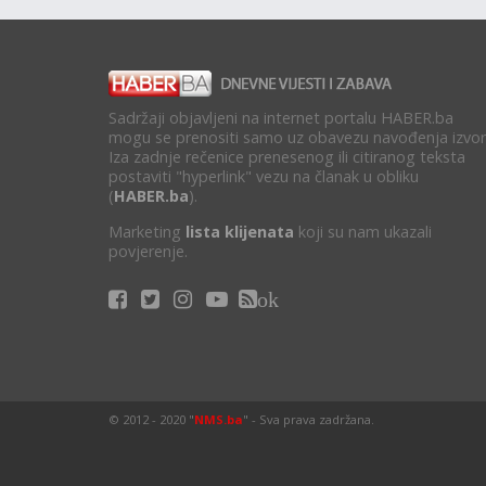
Sadržaji objavljeni na internet portalu HABER.ba
mogu se prenositi samo uz obavezu navođenja izvor
Iza zadnje rečenice prenesenog ili citiranog teksta
postaviti "hyperlink" vezu na članak u obliku
(
HABER.ba
).
Marketing
lista klijenata
koji su nam ukazali
povjerenje.
ok
© 2012 - 2020 "
NMS.ba
" - Sva prava zadržana.