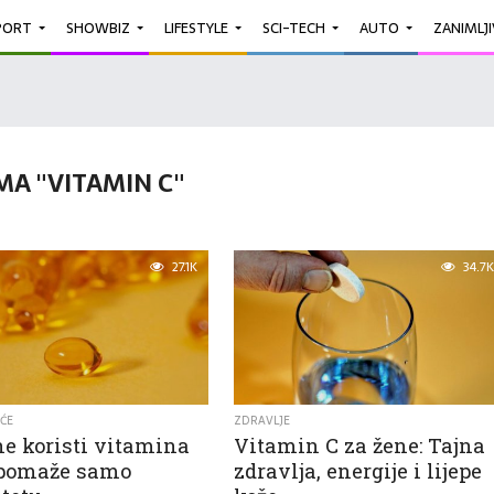
PORT
SHOWBIZ
LIFESTYLE
SCI-TECH
AUTO
ZANIMLJ
MA "VITAMIN C"
27.1K
34.7K
IĆE
ZDRAVLJE
ne koristi vitamina
Vitamin C za žene: Tajna
 pomaže samo
zdravlja, energije i lijepe