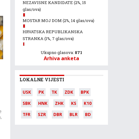
NEZAVISNE KANDIDATE
(2%, 15
glas/ova)
MOSTAR MOJ DOM
(2%, 14 glas/ova)
HRVATSKA REPUBLIKANSKA
STRANKA
(1%, 7 glas/ova)
Ukupno glasova:
871
Arhiva anketa
LOKALNE VIJESTI
USK
PK
TK
ZDK
BPK
SBK
HNK
ZHK
KS
K10
e
TFR
SZR
DBR
BLR
BD
,