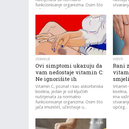
funkcionisanje organizma. Osim što
stvaranj
jača imunitet, učestvuje u...
29.7K
ZDRAVLJE
VIJESTI
Ovi simptomi ukazuju da
Rani 
vam nedostaje vitamin C:
vitami
Ne ignorišite ih
smjel
Vitamin C, poznat i kao askorbinska
Vitamin 
kiselina, jedan je od ključnih
kiselina,
nutrijenata za normalno
ima važn
funkcionisanje organizma. Osim što
stvaranj
jača imunitet, učestvuje u...
općeg...
26.4K