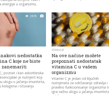
a energije u organizmu.
29.7K
28.0K
ZDRAVLJE
znakovi nedostatka
Na ove načine možete
na C koje ne biste
prepoznati nedostatak
i zanemariti
vitamina C u vašem
organizmu
C, poznat i kao askorbinska
 esencijalan je nutrijent koji
Vitamin C je jedan od ključnih
u ulogu u jačanju imuniteta,
nutrijenata za održavanje zdravlja i
u kolagena i očuvanju
pravilno funkcionisanje organizma t
igra važnu ulogu u jačanju imuniteta
održavanju...