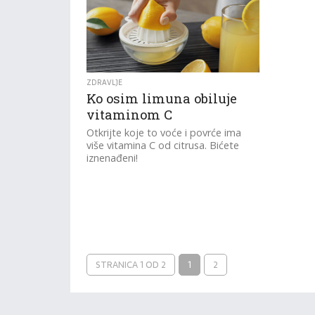
ZDRAVLJE
Ko osim limuna obiluje
vitaminom C
Otkrijte koje to voće i povrće ima
više vitamina C od citrusa. Bićete
iznenađeni!
STRANICA 1 OD 2
1
2