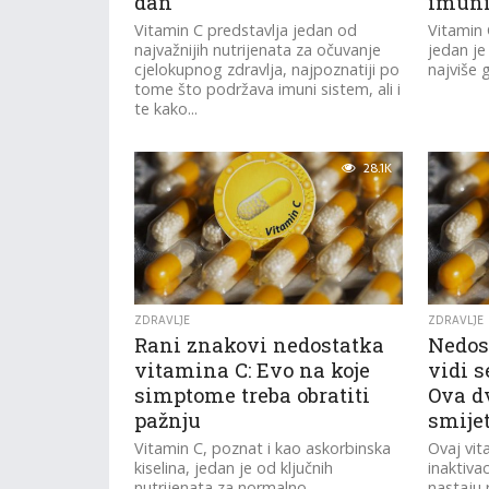
dan
imuni
Vitamin C predstavlja jedan od
Vitamin 
najvažnijih nutrijenata za očuvanje
jedan je
cjelokupnog zdravlja, najpoznatiji po
najviše 
tome što podržava imuni sistem, ali i
te kako...
28.1K
ZDRAVLJE
ZDRAVLJE
Rani znakovi nedostatka
Nedos
vitamina C: Evo na koje
vidi s
simptome treba obratiti
Ova d
pažnju
smijet
Vitamin C, poznat i kao askorbinska
Ovaj vit
kiselina, jedan je od ključnih
inaktivac
nutrijenata za normalno
nastaju 