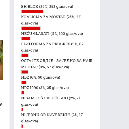
BH BLOK
(29%, 252 glas/ova)
KOALICIJA ZA MOSTAR
(25%, 221
glas/ova)
NEĆU GLASATI
(11%, 100 glas/ova)
PLATFORMA ZA PROGRES
(9%, 82
glas/ova)
ОСТАЈТЕ ОВДЈЕ - ЗАЈЕДНО ЗА НАШ
МОСТАР
(8%, 67 glas/ova)
HDZ
(6%, 50 glas/ova)
HDZ 1990
(3%, 25 glas/ova)
NISAM JOŠ ODLUČILA/O
(2%, 21
e
glas/ova)
NIJEDNU OD NAVEDENIH
(2%, 17
glas/ova)
e
.