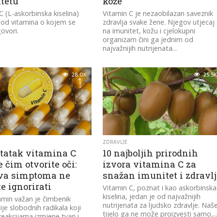
tetu
kože
C (L-askorbinska kiselina)
Vitamin C je nezaobilazan saveznik
 od vitamina o kojem se
zdravlja svake žene. Njegov utjecaj
govori.
na imunitet, kožu i cjelokupni
organizam čini ga jednim od
najvažnijih nutrijenata...
28.0K
25.5K
ZDRAVLJE
tatak vitamina C
10 najboljih prirodnih
e čim otvorite oči:
izvora vitamina C za
va simptoma ne
snažan imunitet i zdravlj
e ignorirati
Vitamin C, poznat i kao askorbinska
kiselina, jedan je od najvažnijih
amin važan je čimbenik
nutrijenata za ljudsko zdravlje. Naš
ije slobodnih radikala koji
tijelo ga ne može proizvesti samo,..
reakcijama izmjene tvari i