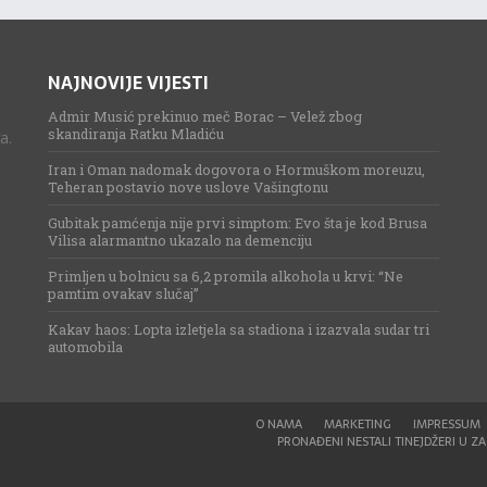
NAJNOVIJE VIJESTI
Admir Musić prekinuo meč Borac – Velež zbog
skandiranja Ratku Mladiću
a.
Iran i Oman nadomak dogovora o Hormuškom moreuzu,
Teheran postavio nove uslove Vašingtonu
Gubitak pamćenja nije prvi simptom: Evo šta je kod Brusa
Vilisa alarmantno ukazalo na demenciju
Primljen u bolnicu sa 6,2 promila alkohola u krvi: “Ne
pamtim ovakav slučaj”
Kakav haos: Lopta izletjela sa stadiona i izazvala sudar tri
automobila
O NAMA
MARKETING
IMPRESSUM
PRONAĐENI NESTALI TINEJDŽERI U ZAG