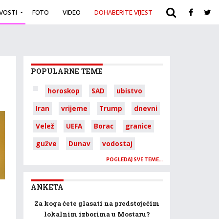
IVOSTI
FOTO
VIDEO
DOHABERITE VIJEST
ARHIVA
POPULARNE TEME
horoskop
SAD
ubistvo
Iran
vrijeme
Trump
dnevni
Velež
UEFA
Borac
granice
gužve
Dunav
vodostaj
POGLEDAJ SVE TEME…
ANKETA
Za koga ćete glasati na predstojećim
lokalnim izborima u Mostaru?