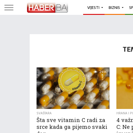
VIJESTI
BIZNIS
S
TE
29.1K
SVAŠTARA
HRANA I P
Šta sve vitamin C radi za
4 važ
srce kada ga pijemo svaki
C: Ne