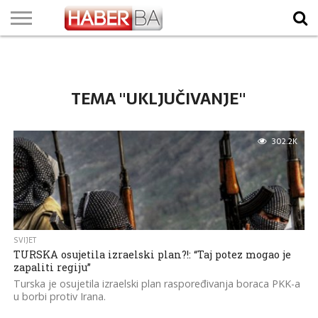
VIJESTI
BIZNIS
SPORT
SHOWBIZ
LIFESTYLE
SCI-
AUTO
ZANIMLJIVOSTI
FOTO
VIDEO
TV
VREMENSKA
STANJE NA
KURSNA
O
MARKETING
IMPRESSUM
KONTAKT
TECH
PROGRAM
PROGNOZA
PUTEVIMA
LISTA
NAMA
TEMA "UKLJUČIVANJE"
302.2K
SVIJET
TURSKA osujetila izraelski plan?!: “Taj potez mogao je
zapaliti regiju”
Turska je osujetila izraelski plan raspoređivanja boraca PKK-a
u borbi protiv Irana.