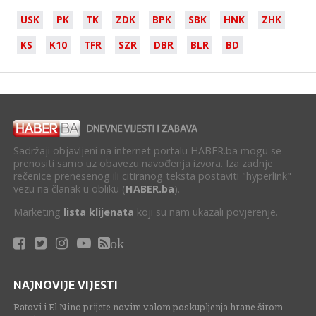
USK
PK
TK
ZDK
BPK
SBK
HNK
ZHK
KS
K10
TFR
SZR
DBR
BLR
BD
Sadržaji objavljeni na internet portalu HABER.ba mogu se
prenositi samo uz obavezu navođenja izvora. Iza zadnje
rečenice prenesenog ili citiranog teksta postaviti "hyperlink"
vezu na članak u obliku (
HABER.ba
).
Marketing
lista klijenata
koji su nam ukazali povjerenje.
ok
NAJNOVIJE VIJESTI
Ratovi i El Nino prijete novim valom poskupljenja hrane širom