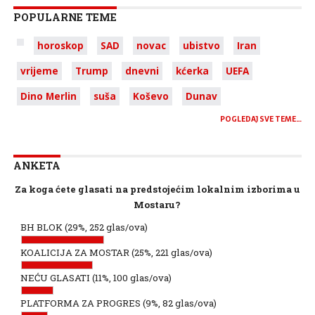
POPULARNE TEME
horoskop
SAD
novac
ubistvo
Iran
vrijeme
Trump
dnevni
kćerka
UEFA
Dino Merlin
suša
Koševo
Dunav
POGLEDAJ SVE TEME…
ANKETA
Za koga ćete glasati na predstojećim lokalnim izborima u
Mostaru?
BH BLOK
(29%, 252 glas/ova)
KOALICIJA ZA MOSTAR
(25%, 221 glas/ova)
NEĆU GLASATI
(11%, 100 glas/ova)
PLATFORMA ZA PROGRES
(9%, 82 glas/ova)