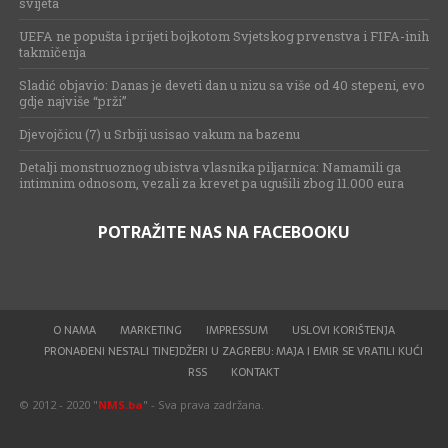
svijeta
UEFA ne popušta i prijeti bojkotom Svjetskog prvenstva i FIFA-inih
takmičenja
Sladić objavio: Danas je deveti dan u nizu sa više od 40 stepeni, evo
gdje najviše “prži”
Djevojčicu (7) u Srbiji usisao vakum na bazenu
Detalji monstruoznog ubistva vlasnika piljarnica: Namamili ga
intimnim odnosom, vezali za krevet pa ugušili zbog 11.000 eura
POTRAŽITE NAS NA FACEBOOKU
O NAMA
MARKETING
IMPRESSUM
USLOVI KORIŠTENJA
PRONAĐENI NESTALI TINEJDŽERI U ZAGREBU: MAJA I EMIR SE VRATILI KUĆI
RSS
KONTAKT
© 2012 - 2020 "
NMS.ba
" - Sva prava zadržana.