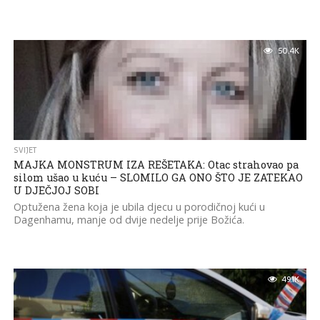
50.4K
SVIJET
MAJKA MONSTRUM IZA REŠETAKA: Otac strahovao pa
silom ušao u kuću – SLOMILO GA ONO ŠTO JE ZATEKAO
U DJEČJOJ SOBI
Optužena žena koja je ubila djecu u porodičnoj kući u
Dagenhamu, manje od dvije nedelje prije Božića.
49.1K