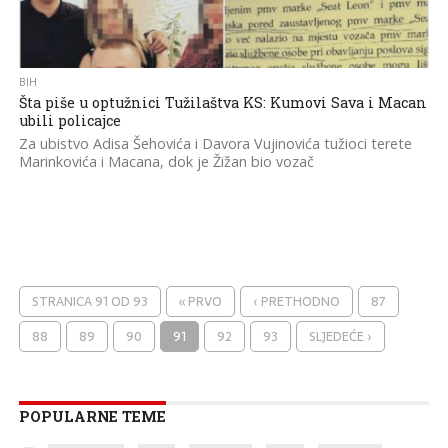
BIH
Šta piše u optužnici Tužilaštva KS: Kumovi Sava i Macan
ubili policajce
Za ubistvo Adisa Šehovića i Davora Vujinovića tužioci terete
Marinkovića i Macana, dok je Žižan bio vozač
STRANICA 91 OD 93
« PRVO
‹ PRETHODNO
87
88
89
90
91
92
93
SLJEDEĆE ›
POPULARNE TEME