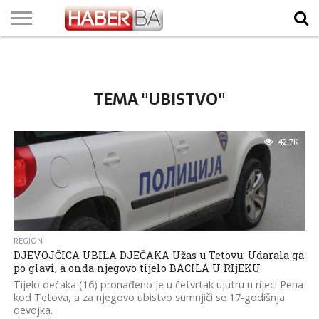
VIJESTI
BIZNIS
SPORT
SHOWBIZ
LIFESTYLE
SCI-
AUTO
ZANIMLJIVOSTI
FOTO
VIDEO
TV
VREMENSKA
STANJE NA
KURSNA
O
MARKETING
IMPRESSUM
KONTAKT
TECH
PROGRAM
PROGNOZA
PUTEVIMA
LISTA
NAMA
TEMA "UBISTVO"
42.7K
REGION
DJEVOJČICA UBILA DJEČAKA Užas u Tetovu: Udarala ga
po glavi, a onda njegovo tijelo BACILA U RIjEKU
Tijelo dečaka (16) pronađeno je u četvrtak ujutru u rijeci Pena
kod Tetova, a za njegovo ubistvo sumnjiči se 17-godišnja
devojka.