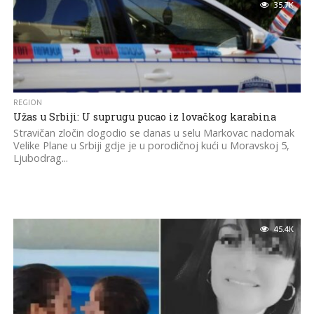
35.7K
REGION
Užas u Srbiji: U suprugu pucao iz lovačkog karabina
Stravičan zločin dogodio se danas u selu Markovac nadomak
Velike Plane u Srbiji gdje je u porodičnoj kući u Moravskoj 5,
Ljubodrag...
45.4K