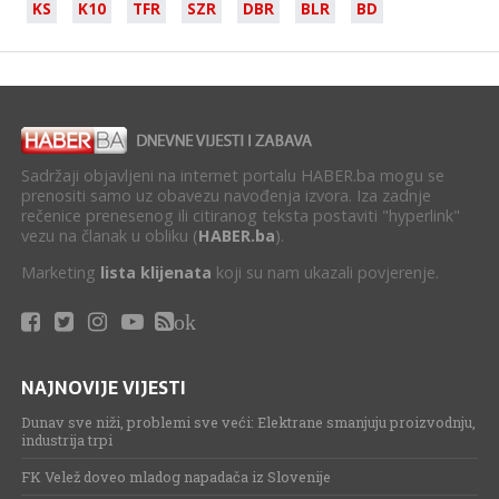
KS
K10
TFR
SZR
DBR
BLR
BD
Sadržaji objavljeni na internet portalu HABER.ba mogu se
prenositi samo uz obavezu navođenja izvora. Iza zadnje
rečenice prenesenog ili citiranog teksta postaviti "hyperlink"
vezu na članak u obliku (
HABER.ba
).
Marketing
lista klijenata
koji su nam ukazali povjerenje.
ok
NAJNOVIJE VIJESTI
Dunav sve niži, problemi sve veći: Elektrane smanjuju proizvodnju,
industrija trpi
FK Velež doveo mladog napadača iz Slovenije