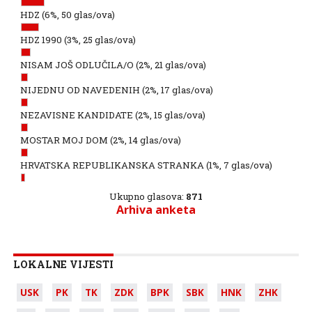
HDZ
(6%, 50 glas/ova)
HDZ 1990
(3%, 25 glas/ova)
NISAM JOŠ ODLUČILA/O
(2%, 21 glas/ova)
NIJEDNU OD NAVEDENIH
(2%, 17 glas/ova)
NEZAVISNE KANDIDATE
(2%, 15 glas/ova)
MOSTAR MOJ DOM
(2%, 14 glas/ova)
HRVATSKA REPUBLIKANSKA STRANKA
(1%, 7 glas/ova)
Ukupno glasova:
871
Arhiva anketa
LOKALNE VIJESTI
USK
PK
TK
ZDK
BPK
SBK
HNK
ZHK