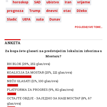
horoskop
SAD
ubistvo
Iran
vrijeme
prognoza
Trump
dnevni
otac
Džeko
Sladić
UEFA
suša
Dunav
POGLEDAJ SVE TEME…
ANKETA
Za koga ćete glasati na predstojećim lokalnim izborima u
Mostaru?
BH BLOK
(29%, 252 glas/ova)
KOALICIJA ZA MOSTAR
(25%, 221 glas/ova)
NEĆU GLASATI
(11%, 100 glas/ova)
PLATFORMA ZA PROGRES
(9%, 82 glas/ova)
ОСТАЈТЕ ОВДЈЕ - ЗАЈЕДНО ЗА НАШ МОСТАР
(8%, 67
glas/ova)