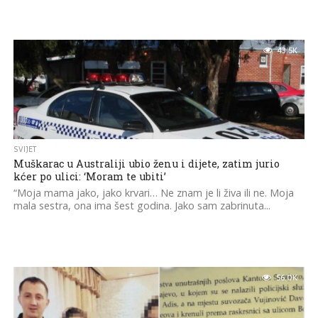
43.5K
SVIJET
Muškarac u Australiji ubio ženu i dijete, zatim jurio
kćer po ulici: ‘Moram te ubiti’
“Moja mama jako, jako krvari… Ne znam je li živa ili ne. Moja
mala sestra, ona ima šest godina. Jako sam zabrinuta...
56.0K