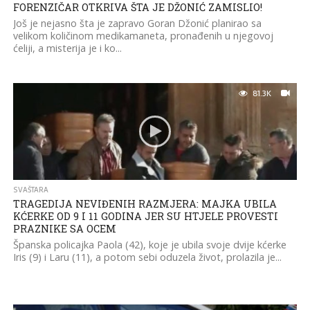
FORENZIČAR OTKRIVA ŠTA JE DŽONIĆ ZAMISLIO!
Još je nejasno šta je zapravo Goran Džonić planirao sa
velikom količinom medikamaneta, pronađenih u njegovoj
ćeliji, a misterija je i ko...
81.3K
SVAŠTARA
TRAGEDIJA NEVIĐENIH RAZMJERA: MAJKA UBILA
KĆERKE OD 9 I 11 GODINA JER SU HTJELE PROVESTI
PRAZNIKE SA OCEM
Španska policajka Paola (42), koje je ubila svoje dvije kćerke
Iris (9) i Laru (11), a potom sebi oduzela život, prolazila je...