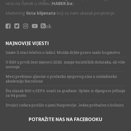
vezu na članak u obliku (
HABER.ba
).
Marketing
lista klijenata
koji su nam ukazali povjerenje.
ok
NAJNOVIJE VIJESTI
Imate li stari telefon u ladici: Možda držite pravo malo bogatstvo
U BiH u prvih šest mjeseci 2026. manje turističkih dolazaka, ali više
noćenja
Mesi prekinuo glasine o prelasku njegovog sina u omladinsku
akademiju Barselone
Šta ulazak BiH u SEPA znači za građane: Uplate iz dijaspore jeftinije
za 94 posto
Dvojici rudara pozlilo u jami Raspotočje: Jedan prebačen u bolnicu
POTRAŽITE NAS NA FACEBOOKU