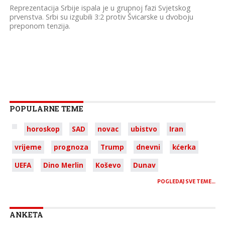
Reprezentacija Srbije ispala je u grupnoj fazi Svjetskog
prvenstva. Srbi su izgubili 3:2 protiv Švicarske u dvoboju
preponom tenzija.
POPULARNE TEME
horoskop
SAD
novac
ubistvo
Iran
vrijeme
prognoza
Trump
dnevni
kćerka
UEFA
Dino Merlin
Koševo
Dunav
POGLEDAJ SVE TEME…
ANKETA