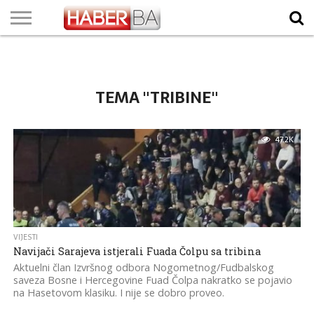
VIJESTI
BIZNIS
SPORT
SHOWBIZ
LIFESTYLE
SCI-
AUTO
ZANIMLJIVOSTI
FOTO
VIDEO
TV
VREMENSKA
STANJE NA
KURSNA
O
MARKETING
IMPRESSUM
KONTAKT
TECH
PROGRAM
PROGNOZA
PUTEVIMA
LISTA
NAMA
TEMA "TRIBINE"
47.2K
VIJESTI
Navijači Sarajeva istjerali Fuada Čolpu sa tribina
Aktuelni član Izvršnog odbora Nogometnog/Fudbalskog
saveza Bosne i Hercegovine Fuad Čolpa nakratko se pojavio
na Hasetovom klasiku. I nije se dobro proveo.