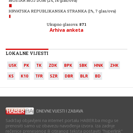
MOSTAR MOJ DOM
(2%, 14 glas/ova)
HRVATSKA REPUBLIKANSKA STRANKA
(1%, 7 glas/ova)
Ukupno glasova:
871
Arhiva anketa
LOKALNE VIJESTI
USK
PK
TK
ZDK
BPK
SBK
HNK
ZHK
KS
K10
TFR
SZR
DBR
BLR
BD
Sadržaji objavljeni na internet portalu HABER.ba mogu se
prenositi samo uz obavezu navođenja izvora. Iza zadnje
rečenice prenesenog ili citiranog teksta postaviti "hyperlink"