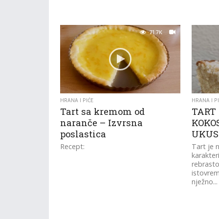
71.7K
HRANA I PIĆE
HRANA I P
Tart sa kremom od
TART
naranče – Izvrsna
KOKOS
poslastica
UKUS
Recept:
Tart je 
karakter
rebrasto
istovrem
nježno...