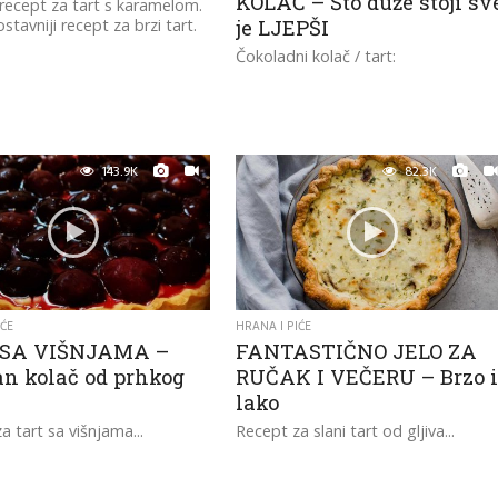
KOLAČ – Što duže stoji sv
 recept za tart s karamelom.
stavniji recept za brzi tart.
je LJEPŠI
Čokoladni kolač / tart:
143.9K
82.3K
IĆE
HRANA I PIĆE
 SA VIŠNJAMA –
FANTASTIČNO JELO ZA
n kolač od prhkog
RUČAK I VEČERU – Brzo 
a
lako
a tart sa višnjama...
Recept za slani tart od gljiva...