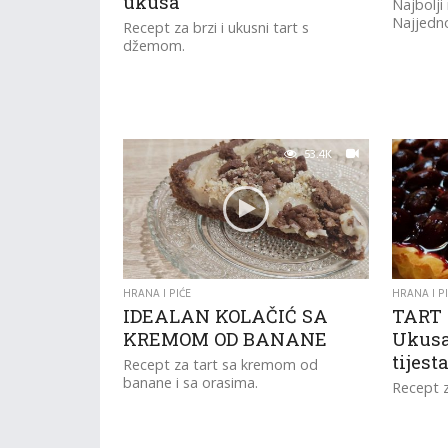
ukusa
Najbolji
Najjedno
Recept za brzi i ukusni tart s
džemom.
53.4K
HRANA I PIĆE
HRANA I P
IDEALAN KOLAČIĆ SA
TART
KREMOM OD BANANE
Ukusa
tijest
Recept za tart sa kremom od
banane i sa orasima.
Recept z