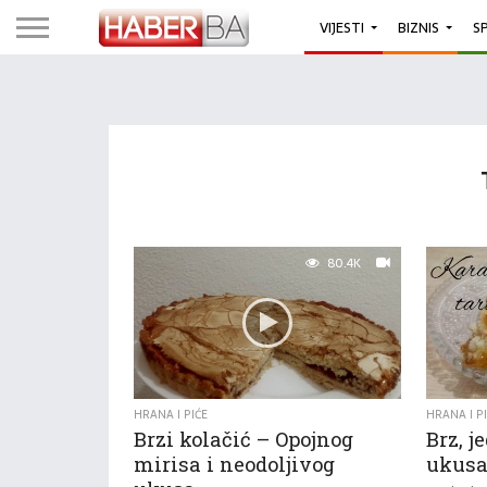
VIJESTI
BIZNIS
S
80.4K
HRANA I PIĆE
HRANA I P
Brzi kolačić – Opojnog
Brz, j
mirisa i neodoljivog
ukusa