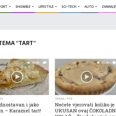
PORT
SHOWBIZ
LIFESTYLE
SCI-TECH
AUTO
ZANIMLJ
TEMA "TART"
63.9K
65.6K
IĆE
HRANA I PIĆE
ednostavan i jako
Nećete vjerovati koliko je
n – Karamel tart!
UKUSAN ovaj ČOKOLADN