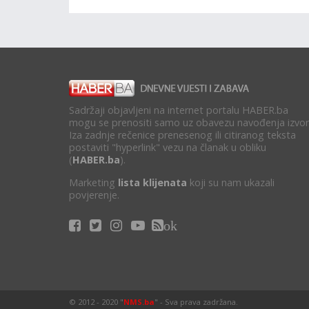
Sadržaji objavljeni na internet portalu HABER.ba
mogu se prenositi samo uz obavezu navođenja izvor
Iza zadnje rečenice prenesenog ili citiranog teksta
postaviti "hyperlink" vezu na članak u obliku
(
HABER.ba
).
Marketing
lista klijenata
koji su nam ukazali
povjerenje.
ok
© 2012 - 2020 "
NMS.ba
" - Sva prava zadržana.