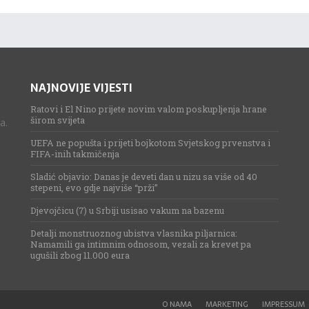
NAJNOVIJE VIJESTI
Ratovi i El Nino prijete novim valom poskupljenja hrane
širom svijeta
a.
UEFA ne popušta i prijeti bojkotom Svjetskog prvenstva i
FIFA-inih takmičenja
Sladić objavio: Danas je deveti dan u nizu sa više od 40
stepeni, evo gdje najviše “prži”
Djevojčicu (7) u Srbiji usisao vakum na bazenu
Detalji monstruoznog ubistva vlasnika piljarnica:
Namamili ga intimnim odnosom, vezali za krevet pa
ugušili zbog 11.000 eura
O NAMA
MARKETING
IMPRESSUM