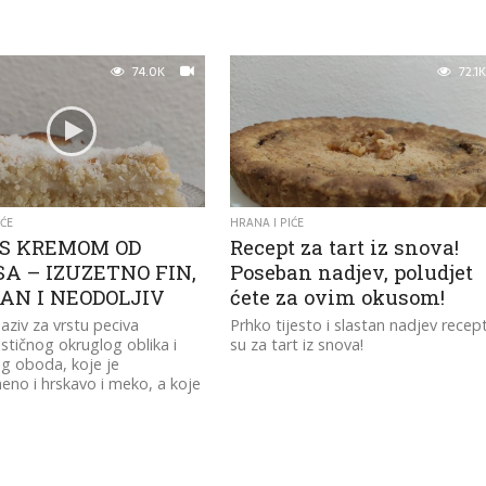
74.0K
72.1K
IĆE
HRANA I PIĆE
 S KREMOM OD
Recept za tart iz snova!
A – IZUZETNO FIN,
Poseban nadjev, poludjet
AN I NEODOLJIV
ćete za ovim okusom!
naziv za vrstu peciva
Prhko tijesto i slastan nadjev recep
ističnog okruglog oblika i
su za tart iz snova!
g oboda, koje je
eno i hrskavo i meko, a koje