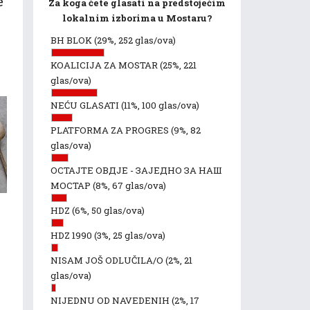
e
Za koga ćete glasati na predstojećim
lokalnim izborima u Mostaru?
BH BLOK
(29%, 252 glas/ova)
KOALICIJA ZA MOSTAR
(25%, 221
glas/ova)
NEĆU GLASATI
(11%, 100 glas/ova)
PLATFORMA ZA PROGRES
(9%, 82
glas/ova)
ОСТАЈТЕ ОВДЈЕ - ЗАЈЕДНО ЗА НАШ
МОСТАР
(8%, 67 glas/ova)
HDZ
(6%, 50 glas/ova)
i
HDZ 1990
(3%, 25 glas/ova)
NISAM JOŠ ODLUČILA/O
(2%, 21
glas/ova)
NIJEDNU OD NAVEDENIH
(2%, 17