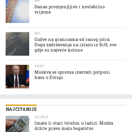
BIH
Danas promjenjljivo i nestabilno
vrijeme
BIH
Gužve na granicama od ranog jutra:
Duga zadržavanja na izlazu iz BiH, evo
gdje su najveće kolone
SVIJET
Moskva se sprema izazvati potpuni
haos u Evropi
NAJČITANIJE
SCI-TECH
Imate li stari telefon u ladici: Možda
držite pravo malo bogatstvo