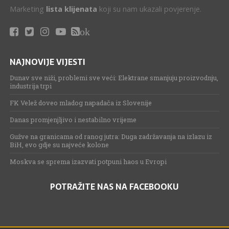
Marketing
lista klijenata
koji su nam ukazali povjerenje.
ok
NAJNOVIJE VIJESTI
Dunav sve niži, problemi sve veći: Elektrane smanjuju proizvodnju,
industrija trpi
FK Velež doveo mladog napadača iz Slovenije
Danas promjenjljivo i nestabilno vrijeme
Gužve na granicama od ranog jutra: Duga zadržavanja na izlazu iz
BiH, evo gdje su najveće kolone
Moskva se sprema izazvati potpuni haos u Evropi
POTRAŽITE NAS NA FACEBOOKU