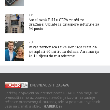
BIH
Šta ulazak BiH u SEPA znači za
građane: Uplate iz dijaspore jeftinije za
94 posto
VIJESTI
Bivša zaručnica Luke Dončića traži da
joj isplati 50 miliona dolara: Anamarija
želi i djecu da mu oduzme
Sadržaji objavljeni na internet portalu HABER.ba mogu se
prenositi samo uz obavezu navođenja izvora. Iza zadnje
rečenice prenesenog ili citiranog teksta postaviti "hyperlink"
vezu na članak u obliku (
HABER.ba
).