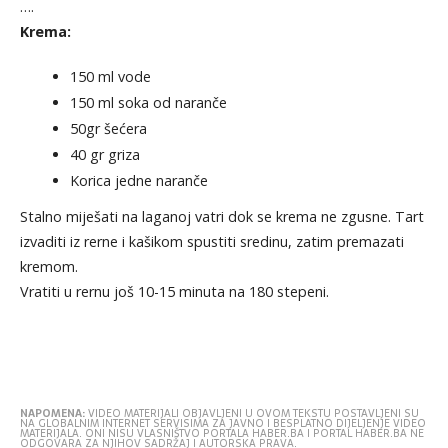
….
Krema:
150 ml vode
150 ml soka od naranče
50gr šećera
40 gr griza
Korica jedne naranče
Stalno miješati na laganoj vatri dok se krema ne zgusne. Tart
izvaditi iz rerne i kašikom spustiti sredinu, zatim premazati
kremom.
Vratiti u rernu još 10-15 minuta na 180 stepeni.
NAPOMENA:
VIDEO MATERIJALI OBJAVLJENI U OVOM TEKSTU POSTAVLJENI SU
NA GLOBALNIM INTERNET SERVISIMA ZA JAVNO I BESPLATNO DIJELJENJE VIDEO
MATERIJALA. ONI NISU VLASNIŠTVO PORTALA HABER.BA I PORTAL HABER.BA NE
ODGOVARA ZA NJIHOV SADRŽAJ I AUTORSKA PRAVA.