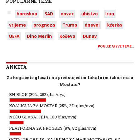
POPULARNE TEME
horoskop
SAD
novac
ubistvo
Iran
vrijeme
prognoza
Trump
dnevni
kćerka
UEFA
Dino Merlin
Koševo
Dunav
POGLEDAJ SVE TEME…
ANKETA
Za koga ćete glasati na predstojećim lokalnim izborima u
Mostaru?
BH BLOK
(29%, 252 glas/ova)
KOALICIJA ZA MOSTAR
(25%, 221 glas/ova)
NEĆU GLASATI
(11%, 100 glas/ova)
PLATFORMA ZA PROGRES
(9%, 82 glas/ova)
ОСТАЈТЕ ОВДЈЕ - ЗАЈЕДНО ЗА НАШ МОСТАР
(8%, 67