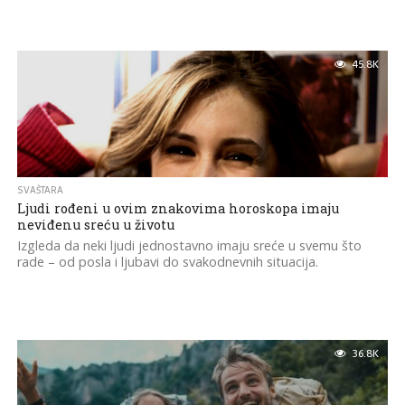
45.8K
SVAŠTARA
Ljudi rođeni u ovim znakovima horoskopa imaju
neviđenu sreću u životu
Izgleda da neki ljudi jednostavno imaju sreće u svemu što
rade – od posla i ljubavi do svakodnevnih situacija.
36.8K