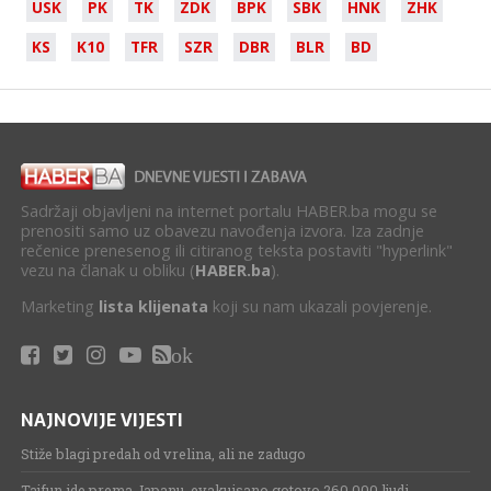
USK
PK
TK
ZDK
BPK
SBK
HNK
ZHK
KS
K10
TFR
SZR
DBR
BLR
BD
Sadržaji objavljeni na internet portalu HABER.ba mogu se
prenositi samo uz obavezu navođenja izvora. Iza zadnje
rečenice prenesenog ili citiranog teksta postaviti "hyperlink"
vezu na članak u obliku (
HABER.ba
).
Marketing
lista klijenata
koji su nam ukazali povjerenje.
ok
NAJNOVIJE VIJESTI
Stiže blagi predah od vrelina, ali ne zadugo
Tajfun ide prema Japanu, evakuisano gotovo 260.000 ljudi