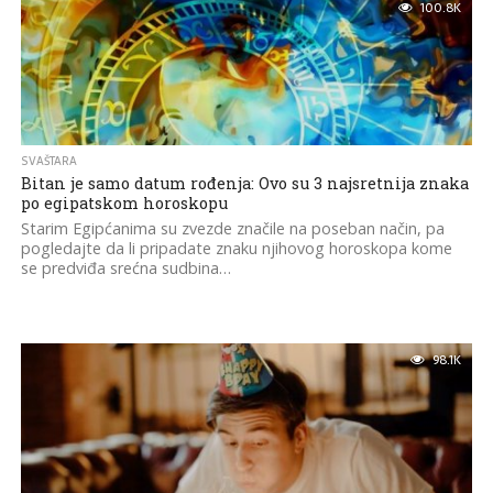
100.8K
SVAŠTARA
Bitan je samo datum rođenja: Ovo su 3 najsretnija znaka
po egipatskom horoskopu
Starim Egipćanima su zvezde značile na poseban način, pa
pogledajte da li pripadate znaku njihovog horoskopa kome
se predviđa srećna sudbina…
98.1K