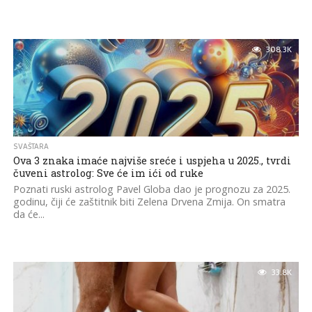
308.3K
SVAŠTARA
Ova 3 znaka imaće najviše sreće i uspjeha u 2025., tvrdi
čuveni astrolog: Sve će im ići od ruke
Poznati ruski astrolog Pavel Globa dao je prognozu za 2025.
godinu, čiji će zaštitnik biti Zelena Drvena Zmija. On smatra
da će...
33.8K