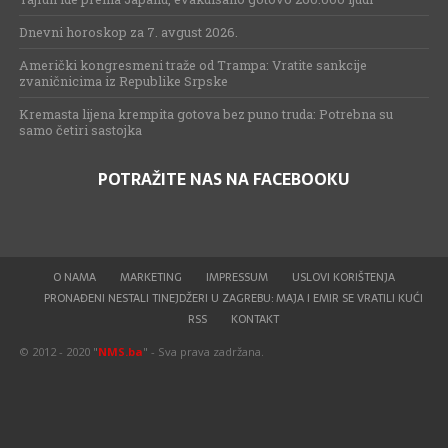
Dnevni horoskop za 7. avgust 2026.
Američki kongresmeni traže od Trampa: Vratite sankcije
zvaničnicima iz Republike Srpske
Kremasta lijena krempita gotova bez puno truda: Potrebna su
samo četiri sastojka
POTRAŽITE NAS NA FACEBOOKU
O NAMA
MARKETING
IMPRESSUM
USLOVI KORIŠTENJA
PRONAĐENI NESTALI TINEJDŽERI U ZAGREBU: MAJA I EMIR SE VRATILI KUĆI
RSS
KONTAKT
© 2012 - 2020 "
NMS.ba
" - Sva prava zadržana.