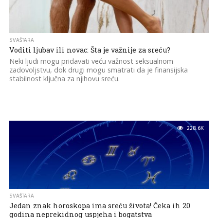
SVAŠTARA
Voditi ljubav ili novac: Šta je važnije za sreću?
Neki ljudi mogu pridavati veću važnost seksualnom
zadovoljstvu, dok drugi mogu smatrati da je finansijska
stabilnost ključna za njihovu sreću.
228.6K
SVAŠTARA
Jedan znak horoskopa ima sreću života! Čeka ih 20
godina neprekidnog uspjeha i bogatstva