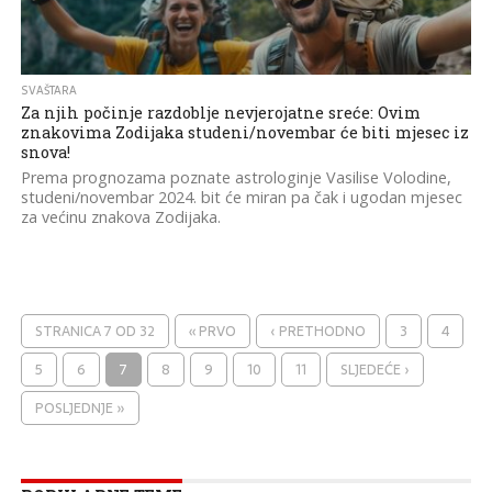
SVAŠTARA
Za njih počinje razdoblje nevjerojatne sreće: Ovim
znakovima Zodijaka studeni/novembar će biti mjesec iz
snova!
Prema prognozama poznate astrologinje Vasilise Volodine,
studeni/novembar 2024. bit će miran pa čak i ugodan mjesec
za većinu znakova Zodijaka.
STRANICA 7 OD 32
« PRVO
‹ PRETHODNO
3
4
5
6
7
8
9
10
11
SLJEDEĆE ›
POSLJEDNJE »