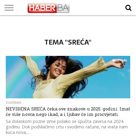
VIJESTI
BIZNIS
SPORT
SHOWBIZ
LIFESTYLE
SCI-
AUTO
ZANIMLJIVOSTI
FOTO
VIDEO
TV
VREMENSKA
STANJE NA
KURSNA
O
MARKETING
IMPRESSUM
KONTAKT
TECH
PROGRAM
PROGNOZA
PUTEVIMA
LISTA
NAMA
TEMA "SREĆA"
199.4K
SVAŠTARA
NEVIĐENA SREĆA čeka ove znakove u 2025. godini: Imat
će više novca nego ikad, a i ljubav će im procvjetati
Sa dolaskom pozne zime polako se spušta zavesa na 2024.
godinu. Dok podvlačimo crtu i svodimo račune, na vrata nam
kuca nova,...