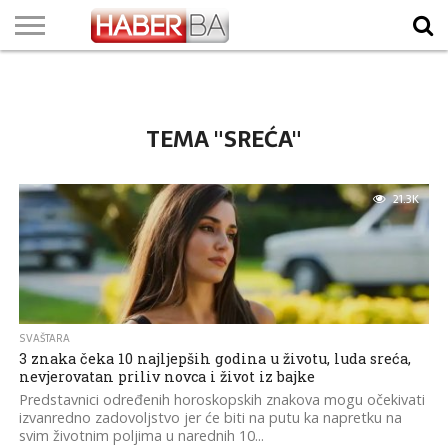
VIJESTI
BIZNIS
SPORT
SHOWBIZ
LIFESTYLE
SCI-
AUTO
ZANIMLJIVOSTI
FOTO
VIDEO
TV
VREMENSKA
STANJE NA
KURSNA
O
MARKETING
IMPRESSUM
KONTAKT
TECH
PROGRAM
PROGNOZA
PUTEVIMA
LISTA
NAMA
TEMA "SREĆA"
21.3K
SVAŠTARA
3 znaka čeka 10 najljepših godina u životu, luda sreća,
nevjerovatan priliv novca i život iz bajke
Predstavnici određenih horoskopskih znakova mogu očekivati
izvanredno zadovoljstvo jer će biti na putu ka napretku na
svim životnim poljima u narednih 10...