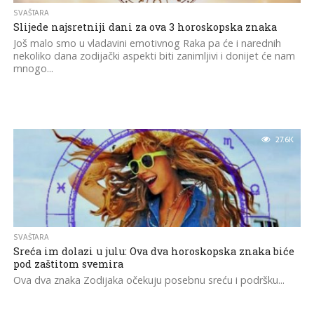
SVAŠTARA
Slijede najsretniji dani za ova 3 horoskopska znaka
Još malo smo u vladavini emotivnog Raka pa će i narednih
nekoliko dana zodijački aspekti biti zanimljivi i donijet će nam
mnogo...
27.6K
SVAŠTARA
Sreća im dolazi u julu: Ova dva horoskopska znaka biće
pod zaštitom svemira
Ova dva znaka Zodijaka očekuju posebnu sreću i podršku...