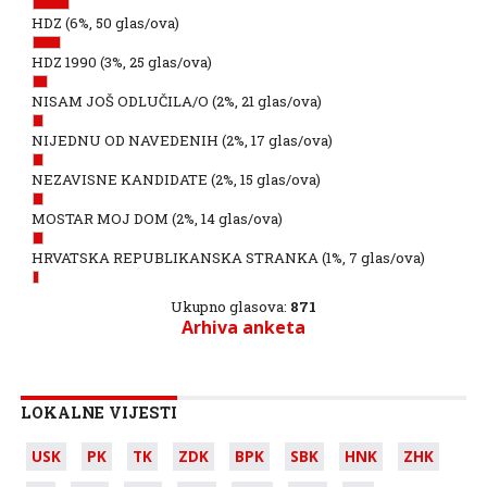
HDZ
(6%, 50 glas/ova)
HDZ 1990
(3%, 25 glas/ova)
NISAM JOŠ ODLUČILA/O
(2%, 21 glas/ova)
NIJEDNU OD NAVEDENIH
(2%, 17 glas/ova)
NEZAVISNE KANDIDATE
(2%, 15 glas/ova)
MOSTAR MOJ DOM
(2%, 14 glas/ova)
HRVATSKA REPUBLIKANSKA STRANKA
(1%, 7 glas/ova)
Ukupno glasova:
871
Arhiva anketa
LOKALNE VIJESTI
USK
PK
TK
ZDK
BPK
SBK
HNK
ZHK