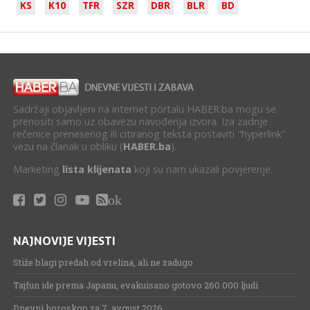
KS
K10
TFR
SZR
DBR
BLR
BD
Sadržaji objavljeni na internet portalu HABER.ba mogu se
prenositi samo uz obavezu navođenja izvora. Iza zadnje
rečenice prenesenog ili citiranog teksta postaviti "hyperlink"
vezu na članak u obliku (
HABER.ba
).
Marketing
lista klijenata
koji su nam ukazali povjerenje.
ok
NAJNOVIJE VIJESTI
Stiže blagi predah od vrelina, ali ne zadugo
Tajfun ide prema Japanu, evakuisano gotovo 260.000 ljudi
Dnevni horoskop za 7. avgust 2026.