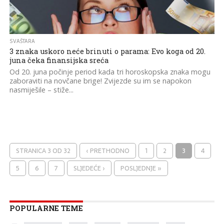
SVAŠTARA
3 znaka uskoro neće brinuti o parama: Evo koga od 20.
juna čeka finansijska sreća
Od 20. juna počinje period kada tri horoskopska znaka mogu
zaboraviti na novčane brige! Zvijezde su im se napokon
nasmiješile – stiže...
STRANICA 3 OD 32
‹ PRETHODNO
1
2
3
4
5
6
7
SLJEDEĆE ›
POSLJEDNJE »
POPULARNE TEME