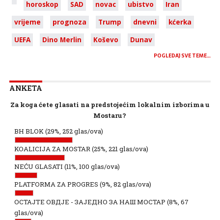
horoskop
SAD
novac
ubistvo
Iran
vrijeme
prognoza
Trump
dnevni
kćerka
UEFA
Dino Merlin
Koševo
Dunav
POGLEDAJ SVE TEME…
ANKETA
Za koga ćete glasati na predstojećim lokalnim izborima u
Mostaru?
BH BLOK
(29%, 252 glas/ova)
KOALICIJA ZA MOSTAR
(25%, 221 glas/ova)
NEĆU GLASATI
(11%, 100 glas/ova)
PLATFORMA ZA PROGRES
(9%, 82 glas/ova)
ОСТАЈТЕ ОВДЈЕ - ЗАЈЕДНО ЗА НАШ МОСТАР
(8%, 67
glas/ova)