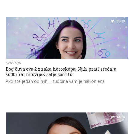
38.3K
SVAŠTARA
Bog čuva ova 2 znaka horoskopa: Njih prati sreća, a
sudbina im uvijek šalje zaštitu
Ako ste jedan od njih – sudbina vam je naklonjena!
64.2K