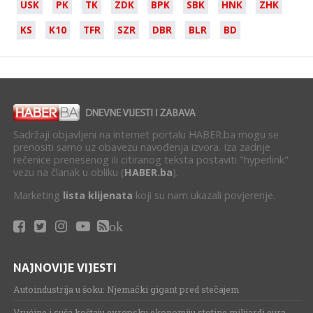
USK
PK
TK
ZDK
BPK
SBK
HNK
ZHK
KS
K10
TFR
SZR
DBR
BLR
BD
Sadržaji objavljeni na internet portalu HABER.ba mogu se
prenositi samo uz obavezu navođenja izvora. Iza zadnje
rečenice prenesenog ili citiranog teksta postaviti "hyperlink"
vezu na članak u obliku (
HABER.ba
).
Marketing
lista klijenata
koji su nam ukazali povjerenje.
ok
NAJNOVIJE VIJESTI
Autoindustrija u šoku: Njemački gigant pred stečajem
Vrućine i suša koštaju evropsku ekonomiju stotine milijardi eura