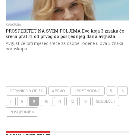
SVAŠTARA
PROSPERITET NA SVIM POLJIMA Evo koja 3 znaka će
sreća pratiti od prvog do posljednjeg dana avgusta
Avgust će biti mjesec sreće za osobe rođene u ova 3 znaka
horoskopa.
STRANICA 9 OD 32
« PRVO
‹ PRETHODNO
5
6
7
8
9
10
11
12
13
SLJEDEĆE ›
POSLJEDNJE »