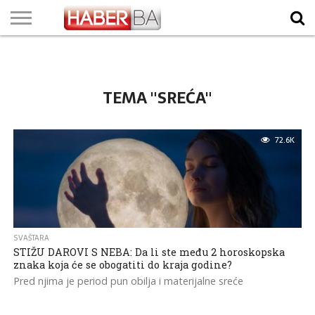
VIJESTI
BIZNIS
SPORT
SHOWBIZ
LIFESTYLE
SCI-
AUTO
ZANIMLJIVOSTI
FOTO
VIDEO
TV
VREMENSKA
STANJE NA
KURSNA
O
MARKETING
IMPRESSUM
KONTAKT
TECH
PROGRAM
PROGNOZA
PUTEVIMA
LISTA
NAMA
TEMA "SREĆA"
72.6K
SVAŠTARA
STIŽU DAROVI S NEBA: Da li ste među 2 horoskopska
znaka koja će se obogatiti do kraja godine?
Pred njima je period pun obilja i materijalne sreće