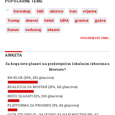
POPULARNE TEME
horoskop
SAD
ubistvo
Iran
vrijeme
Trump
dnevni
Velež
UEFA
granice
gužve
Dunav
vodostaj
okeani
POGLEDAJ SVE TEME…
ANKETA
Za koga ćete glasati na predstojećim lokalnim izborima u
Mostaru?
BH BLOK
(29%, 252 glas/ova)
KOALICIJA ZA MOSTAR
(25%, 221 glas/ova)
NEĆU GLASATI
(11%, 100 glas/ova)
PLATFORMA ZA PROGRES
(9%, 82 glas/ova)
ОСТАЈТЕ ОВДЈЕ - ЗАЈЕДНО ЗА НАШ МОСТАР
(8%, 67