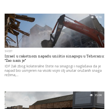
41.7K
SVIJET
Izrael u raketnom napadu uništio sinagogu u Teheranu:
“Žao nam je”
IDF žali zbog kolateralne štete na sinagogi i naglašava da je
napad bio usmjeren na visoki vojni cilj unutar oružanih snaga
režima,...
35.0K