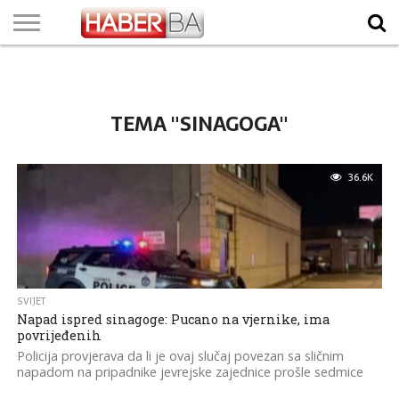
VIJESTI
BIZNIS
SPORT
SHOWBIZ
LIFESTYLE
SCI-
AUTO
ZANIMLJIVOSTI
FOTO
VIDEO
TV
VREMENSKA
STANJE NA
KURSNA
O
MARKETING
IMPRESSUM
KONTAKT
TECH
PROGRAM
PROGNOZA
PUTEVIMA
LISTA
NAMA
TEMA "SINAGOGA"
36.6K
SVIJET
Napad ispred sinagoge: Pucano na vjernike, ima
povrijeđenih
Policija provjerava da li je ovaj slučaj povezan sa sličnim
napadom na pripadnike jevrejske zajednice prošle sedmice