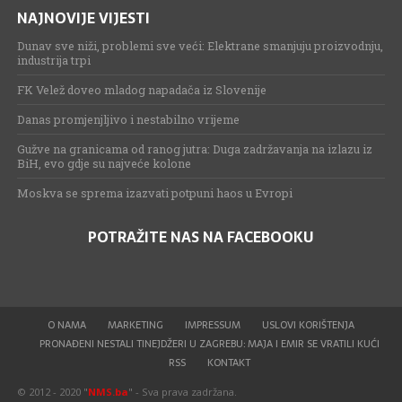
NAJNOVIJE VIJESTI
Dunav sve niži, problemi sve veći: Elektrane smanjuju proizvodnju,
industrija trpi
FK Velež doveo mladog napadača iz Slovenije
Danas promjenjljivo i nestabilno vrijeme
Gužve na granicama od ranog jutra: Duga zadržavanja na izlazu iz
BiH, evo gdje su najveće kolone
Moskva se sprema izazvati potpuni haos u Evropi
POTRAŽITE NAS NA FACEBOOKU
O NAMA
MARKETING
IMPRESSUM
USLOVI KORIŠTENJA
PRONAĐENI NESTALI TINEJDŽERI U ZAGREBU: MAJA I EMIR SE VRATILI KUĆI
RSS
KONTAKT
© 2012 - 2020 "
NMS.ba
" - Sva prava zadržana.