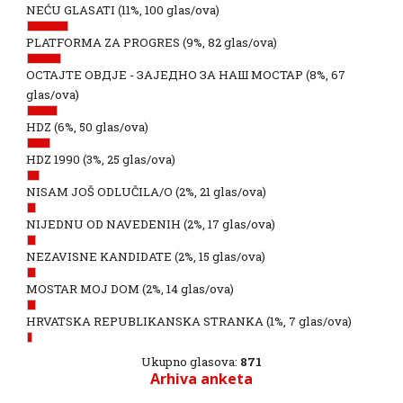
NEĆU GLASATI
(11%, 100 glas/ova)
PLATFORMA ZA PROGRES
(9%, 82 glas/ova)
ОСТАЈТЕ ОВДЈЕ - ЗАЈЕДНО ЗА НАШ МОСТАР
(8%, 67
glas/ova)
HDZ
(6%, 50 glas/ova)
HDZ 1990
(3%, 25 glas/ova)
NISAM JOŠ ODLUČILA/O
(2%, 21 glas/ova)
NIJEDNU OD NAVEDENIH
(2%, 17 glas/ova)
NEZAVISNE KANDIDATE
(2%, 15 glas/ova)
MOSTAR MOJ DOM
(2%, 14 glas/ova)
HRVATSKA REPUBLIKANSKA STRANKA
(1%, 7 glas/ova)
Ukupno glasova:
871
Arhiva anketa