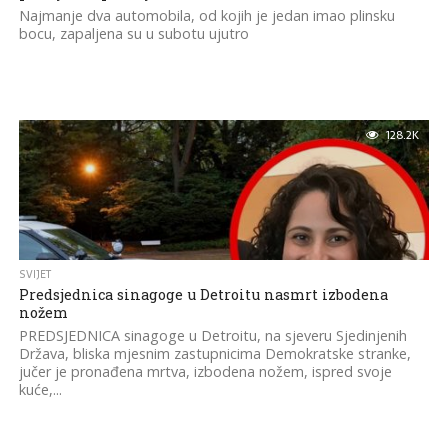
Najmanje dva automobila, od kojih je jedan imao plinsku
bocu, zapaljena su u subotu ujutro
128.2K
SVIJET
Predsjednica sinagoge u Detroitu nasmrt izbodena
nožem
PREDSJEDNICA sinagoge u Detroitu, na sjeveru Sjedinjenih
Država, bliska mjesnim zastupnicima Demokratske stranke,
jučer je pronađena mrtva, izbodena nožem, ispred svoje
kuće,...