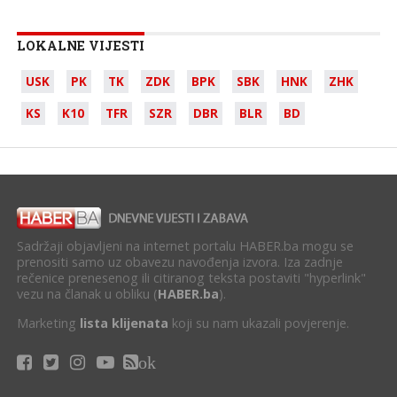
LOKALNE VIJESTI
USK
PK
TK
ZDK
BPK
SBK
HNK
ZHK
KS
K10
TFR
SZR
DBR
BLR
BD
Sadržaji objavljeni na internet portalu HABER.ba mogu se
prenositi samo uz obavezu navođenja izvora. Iza zadnje
rečenice prenesenog ili citiranog teksta postaviti "hyperlink"
vezu na članak u obliku (
HABER.ba
).
Marketing
lista klijenata
koji su nam ukazali povjerenje.
ok