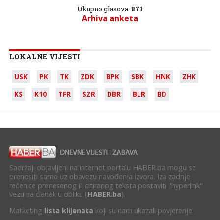
Ukupno glasova:
871
Arhiva anketa
LOKALNE VIJESTI
USK
PK
TK
ZDK
BPK
SBK
HNK
ZHK
KS
K10
TFR
SZR
DBR
BLR
BD
Sadržaji objavljeni na internet portalu HABER.ba mogu se
prenositi samo uz obavezu navođenja izvora. Iza zadnje
rečenice prenesenog ili citiranog teksta postaviti "hyperlink"
vezu na članak u obliku (
HABER.ba
).
Marketing
lista klijenata
koji su nam ukazali povjerenje.