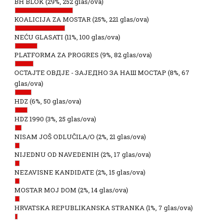
BH BLOK
(29%, 252 glas/ova)
KOALICIJA ZA MOSTAR
(25%, 221 glas/ova)
NEĆU GLASATI
(11%, 100 glas/ova)
PLATFORMA ZA PROGRES
(9%, 82 glas/ova)
ОСТАЈТЕ ОВДЈЕ - ЗАЈЕДНО ЗА НАШ МОСТАР
(8%, 67
glas/ova)
HDZ
(6%, 50 glas/ova)
HDZ 1990
(3%, 25 glas/ova)
NISAM JOŠ ODLUČILA/O
(2%, 21 glas/ova)
NIJEDNU OD NAVEDENIH
(2%, 17 glas/ova)
NEZAVISNE KANDIDATE
(2%, 15 glas/ova)
MOSTAR MOJ DOM
(2%, 14 glas/ova)
HRVATSKA REPUBLIKANSKA STRANKA
(1%, 7 glas/ova)