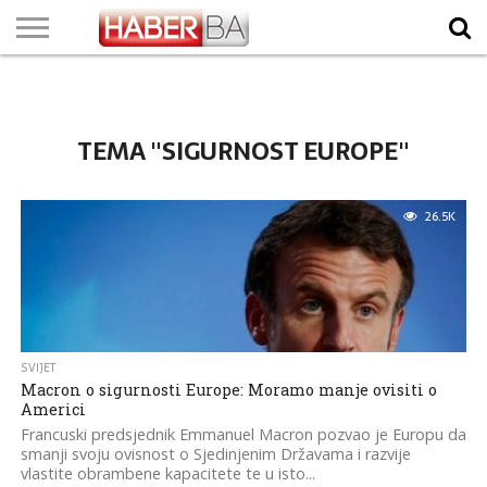
VIJESTI
BIZNIS
SPORT
SHOWBIZ
LIFESTYLE
SCI-
AUTO
ZANIMLJIVOSTI
FOTO
VIDEO
TV
VREMENSKA
STANJE NA
KURSNA
O
MARKETING
IMPRESSUM
KONTAKT
TECH
PROGRAM
PROGNOZA
PUTEVIMA
LISTA
NAMA
TEMA "SIGURNOST EUROPE"
26.5K
SVIJET
Macron o sigurnosti Europe: Moramo manje ovisiti o
Americi
Francuski predsjednik Emmanuel Macron pozvao je Europu da
smanji svoju ovisnost o Sjedinjenim Državama i razvije
vlastite obrambene kapacitete te u isto...