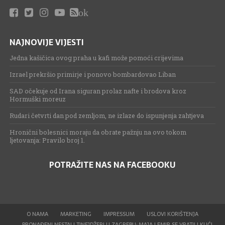
ok
NAJNOVIJE VIJESTI
Jedna kašičica ovog praha u kafi može pomoći crijevima
Izrael prekršio primirje i ponovo bombardovao Liban
SAD očekuje od Irana siguran prolaz nafte i brodova kroz
Hormuški moreuz
Rudari četvrti dan pod zemljom, ne izlaze do ispunjenja zahtjeva
Hronični bolesnici moraju da obrate pažnju na ovo tokom
ljetovanja: Pravilo broj 1.
POTRAŽITE NAS NA FACEBOOKU
O NAMA
MARKETING
IMPRESSUM
USLOVI KORIŠTENJA
PRONAĐENI NESTALI TINEJDŽERI U ZAGREBU: MAJA I EMIR SE VRATILI KUĆI