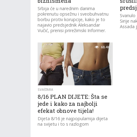
biznismena
srušil
preds
Srbija će u narednim danima
pokrenutu opsežnu i sveobuhvatnu
Svanulo 
borbu protiv korupcije, kako je to
Sirije n
najavio predsjednik Aleksandar
Assada j
Vučić, prenisi prirežimski Informer.
68.4K
SVAŠTARA
8/16 PLAN DIJETE: Šta se
jede i kako za najbolji
efekat obnove tijela!
Dijeta 8/16 je najpopularnija dijeta
na svijetu i to s razlogom