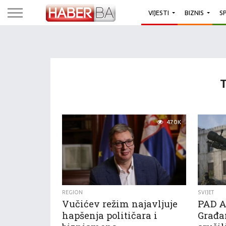
VIJESTI
BIZNIS
S
47.0K
REGION
SVIJET
Vučićev režim najavljuje
PAD A
hapšenja političara i
Građa