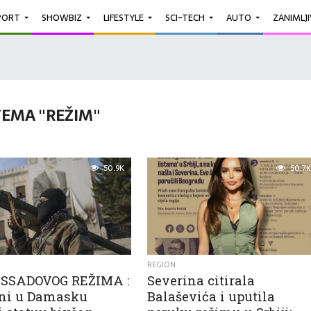
PORT
SHOWBIZ
LIFESTYLE
SCI-TECH
AUTO
ZANIMLJ
TEMA "REŽIM"
50.9K
50.7K
REGION
SSADOVOG REŽIMA :
Severina citirala
ni u Damasku
Balaševića i uputila