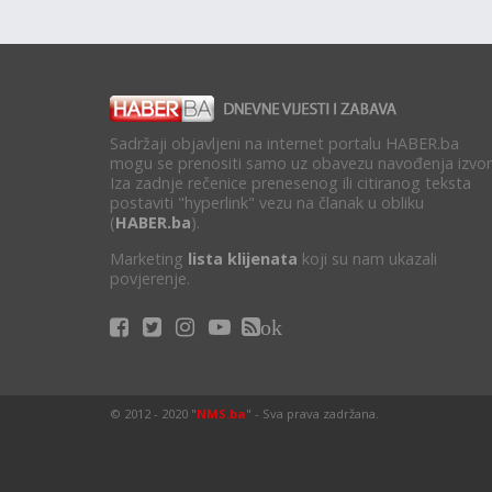
Sadržaji objavljeni na internet portalu HABER.ba
mogu se prenositi samo uz obavezu navođenja izvor
Iza zadnje rečenice prenesenog ili citiranog teksta
postaviti "hyperlink" vezu na članak u obliku
(
HABER.ba
).
Marketing
lista klijenata
koji su nam ukazali
povjerenje.
ok
© 2012 - 2020 "
NMS.ba
" - Sva prava zadržana.