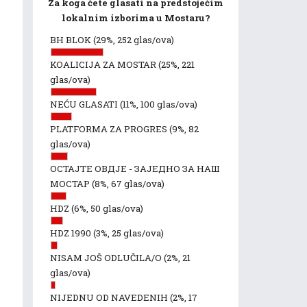
Za koga ćete glasati na predstojećim
lokalnim izborima u Mostaru?
BH BLOK
(29%, 252 glas/ova)
KOALICIJA ZA MOSTAR
(25%, 221
glas/ova)
NEĆU GLASATI
(11%, 100 glas/ova)
PLATFORMA ZA PROGRES
(9%, 82
glas/ova)
ОСТАЈТЕ ОВДЈЕ - ЗАЈЕДНО ЗА НАШ
МОСТАР
(8%, 67 glas/ova)
HDZ
(6%, 50 glas/ova)
HDZ 1990
(3%, 25 glas/ova)
NISAM JOŠ ODLUČILA/O
(2%, 21
glas/ova)
NIJEDNU OD NAVEDENIH
(2%, 17