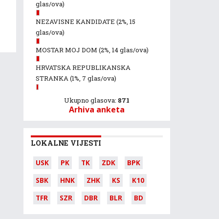
glas/ova)
NEZAVISNE KANDIDATE
(2%, 15
glas/ova)
MOSTAR MOJ DOM
(2%, 14 glas/ova)
HRVATSKA REPUBLIKANSKA
STRANKA
(1%, 7 glas/ova)
Ukupno glasova:
871
Arhiva anketa
LOKALNE VIJESTI
USK
PK
TK
ZDK
BPK
SBK
HNK
ZHK
KS
K10
TFR
SZR
DBR
BLR
BD