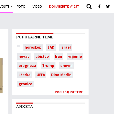
IVOSTI
FOTO
VIDEO
DOHABERITE VIJEST
ARHIVA
POPULARNE TEME
horoskop
SAD
Izrael
novac
ubistvo
Iran
vrijeme
prognoza
Trump
dnevni
kćerka
UEFA
Dino Merlin
granice
POGLEDAJ SVE TEME…
ANKETA