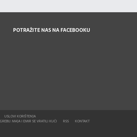
POTRAŽITE NAS NA FACEBOOKU
USLOVI KORIŠTENJA
REBU: MAJA I EMIR SE VRATILI KUĆI
RSS
KONTAKT