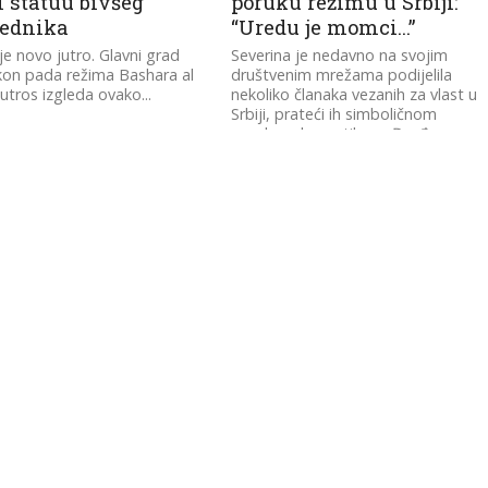
i statuu bivšeg
poruku režimu u Srbiji:
jednika
“Uredu je momci…”
je novo jutro. Glavni grad
Severina je nedavno na svojim
akon pada režima Bashara al
društvenim mrežama podijelila
utros izgleda ovako...
nekoliko članaka vezanih za vlast u
Srbiji, prateći ih simboličnom
porukom kroz stihove Đorđa...