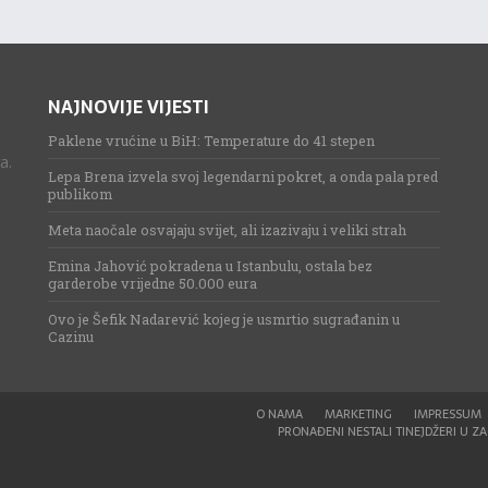
NAJNOVIJE VIJESTI
Paklene vrućine u BiH: Temperature do 41 stepen
a.
Lepa Brena izvela svoj legendarni pokret, a onda pala pred
publikom
Meta naočale osvajaju svijet, ali izazivaju i veliki strah
Emina Jahović pokradena u Istanbulu, ostala bez
garderobe vrijedne 50.000 eura
Ovo je Šefik Nadarević kojeg je usmrtio sugrađanin u
Cazinu
O NAMA
MARKETING
IMPRESSUM
PRONAĐENI NESTALI TINEJDŽERI U ZAG