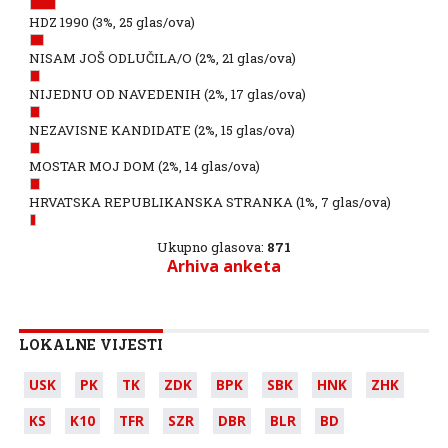
HDZ 1990
(3%, 25 glas/ova)
NISAM JOŠ ODLUČILA/O
(2%, 21 glas/ova)
NIJEDNU OD NAVEDENIH
(2%, 17 glas/ova)
NEZAVISNE KANDIDATE
(2%, 15 glas/ova)
MOSTAR MOJ DOM
(2%, 14 glas/ova)
HRVATSKA REPUBLIKANSKA STRANKA
(1%, 7 glas/ova)
Ukupno glasova:
871
Arhiva anketa
LOKALNE VIJESTI
USK
PK
TK
ZDK
BPK
SBK
HNK
ZHK
KS
K10
TFR
SZR
DBR
BLR
BD