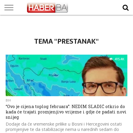
VIJESTI
BIZNIS
SPORT
SHOWBIZ
LIFESTYLE
SCI-
AUTO
ZANIMLJIVOSTI
FOTO
VIDEO
TV
VREMENSKA
STANJE NA
KURSNA
O
MARKETING
IMPRESSUM
KONTAKT
TECH
PROGRAM
PROGNOZA
PUTEVIMA
LISTA
NAMA
TEMA "PRESTANAK"
415.4K
BIH
“Ovo je cijena toplog februara”: NEDIM SLADIĆ otkrio do
kada će trajati promjenjivo vrijeme i gdje će padati novi
snijeg
Dodaje da će vremenske prilike u Bosni i Hercegovini ostati
promjenjive te da stabilizacije nema u narednih sedam do