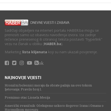
Sadržaji objavljeni na internet portalu HABER.ba mogu se
prenositi samo uz obavezu navođenja izvora. Iza zadnje
rečenice prenesenog ili citiranog teksta postaviti "hyperlink"
vezu na članak u obliku (
HABER.ba
).
Marketing
lista klijenata
koji su nam ukazali povjerenje.
ok
NAJNOVIJE VIJESTI
Hronični bolesnici moraju da obrate pažnju na ovo tokom
ljetovanja: Pravilo broj 1.
Preminuo otac Lionela Mesija
Američki zvaničnik: Očekujemo uskoro dogovor Irana i Omana o
Hormuškom moreuzu