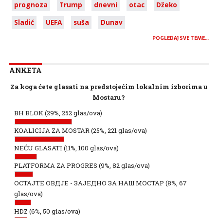
prognoza
Trump
dnevni
otac
Džeko
Sladić
UEFA
suša
Dunav
POGLEDAJ SVE TEME…
ANKETA
Za koga ćete glasati na predstojećim lokalnim izborima u
Mostaru?
BH BLOK
(29%, 252 glas/ova)
KOALICIJA ZA MOSTAR
(25%, 221 glas/ova)
NEĆU GLASATI
(11%, 100 glas/ova)
PLATFORMA ZA PROGRES
(9%, 82 glas/ova)
ОСТАЈТЕ ОВДЈЕ - ЗАЈЕДНО ЗА НАШ МОСТАР
(8%, 67
glas/ova)
HDZ
(6%, 50 glas/ova)