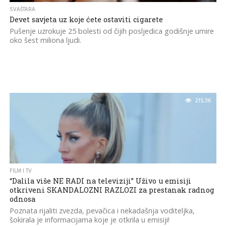
SVAŠTARA
Devet savjeta uz koje ćete ostaviti cigarete
Pušenje uzrokuje 25 bolesti od čijih posljedica godišnje umire
oko šest miliona ljudi.
215.3K
FILM I TV
“Dalila više NE RADI na televiziji” Uživo u emisiji
otkriveni SKANDALOZNI RAZLOZI za prestanak radnog
odnosa
Poznata rijaliti zvezda, pevačica i nekadašnja voditeljka,
šokirala je informacijama koje je otkrila u emisiji!