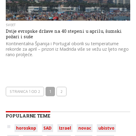
SVIJET
Dvije evropske države na 40 stepeni u aprilu, šumski
požari i suše
Kontinentalna Španija i Portugal oborili su temperaturne
rekorde za april – prizori iz Madrida više se vežu uz ljeto nego
rano proljeće.
STRANICA 1 OD 2
1
2
POPULARNE TEME
horoskop
SAD
Izrael
novac
ubistvo