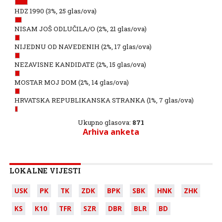
HDZ 1990
(3%, 25 glas/ova)
NISAM JOŠ ODLUČILA/O
(2%, 21 glas/ova)
NIJEDNU OD NAVEDENIH
(2%, 17 glas/ova)
NEZAVISNE KANDIDATE
(2%, 15 glas/ova)
MOSTAR MOJ DOM
(2%, 14 glas/ova)
HRVATSKA REPUBLIKANSKA STRANKA
(1%, 7 glas/ova)
Ukupno glasova:
871
Arhiva anketa
LOKALNE VIJESTI
USK
PK
TK
ZDK
BPK
SBK
HNK
ZHK
KS
K10
TFR
SZR
DBR
BLR
BD