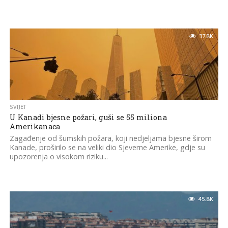
37.8K
SVIJET
U Kanadi bjesne požari, guši se 55 miliona
Amerikanaca
Zagađenje od šumskih požara, koji nedjeljama bjesne širom
Kanade, proširilo se na veliki dio Sjeverne Amerike, gdje su
upozorenja o visokom riziku...
45.8K