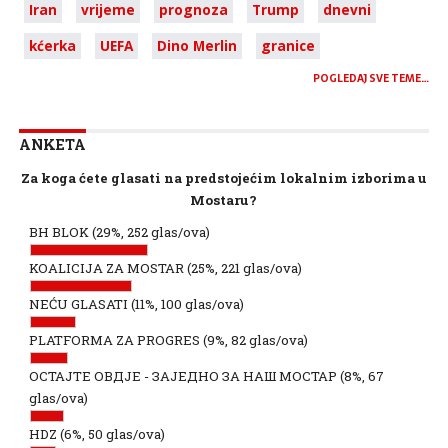
Iran
vrijeme
prognoza
Trump
dnevni
kćerka
UEFA
Dino Merlin
granice
POGLEDAJ SVE TEME…
ANKETA
Za koga ćete glasati na predstojećim lokalnim izborima u
Mostaru?
BH BLOK
(29%, 252 glas/ova)
KOALICIJA ZA MOSTAR
(25%, 221 glas/ova)
NEĆU GLASATI
(11%, 100 glas/ova)
PLATFORMA ZA PROGRES
(9%, 82 glas/ova)
ОСТАЈТЕ ОВДЈЕ - ЗАЈЕДНО ЗА НАШ МОСТАР
(8%, 67
glas/ova)
HDZ
(6%, 50 glas/ova)