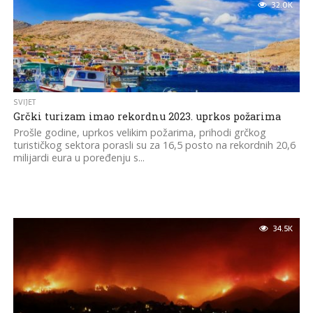
32.0K
SVIJET
Grčki turizam imao rekordnu 2023. uprkos požarima
Prošle godine, uprkos velikim požarima, prihodi grčkog
turističkog sektora porasli su za 16,5 posto na rekordnih 20,6
milijardi eura u poređenju s...
34.5K