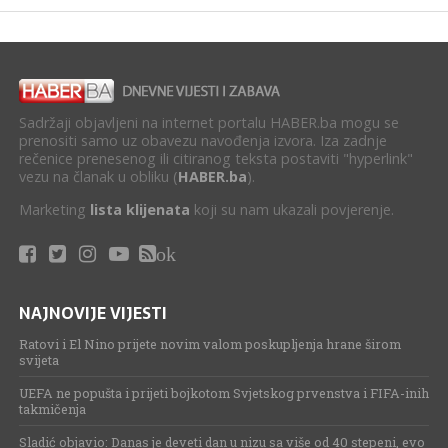
Sadržaji objavljeni na internet portalu HABER.ba mogu se
prenositi samo uz obavezu navođenja izvora. Iza zadnje
rečenice prenesenog ili citiranog teksta postaviti "hyperlink"
vezu na članak u obliku (
HABER.ba
).
Marketing
lista klijenata
koji su nam ukazali povjerenje.
ok
NAJNOVIJE VIJESTI
Ratovi i El Nino prijete novim valom poskupljenja hrane širom
svijeta
UEFA ne popušta i prijeti bojkotom Svjetskog prvenstva i FIFA-inih
takmičenja
Sladić objavio: Danas je deveti dan u nizu sa više od 40 stepeni, evo