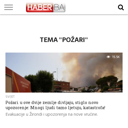
VIJESTI
BIZNIS
SPORT
SHOWBIZ
LIFESTYLE
SCI-
AUTO
ZANIMLJIVOSTI
FOTO
VIDEO
TV
VREMENSKA
STANJE NA
KURSNA
O
MARKETING
IMPRESSUM
KONTAKT
TECH
PROGRAM
PROGNOZA
PUTEVIMA
LISTA
NAMA
TEMA "POŽARI"
15.5K
SVIJET
Požari u ove dvije zemlje divljaju, stiglo novo
upozorenje: Mnogi ljudi tamo ljetuju, katastrofa!
Evakuacije u Žirondi i upozorenja na nove vrućine.