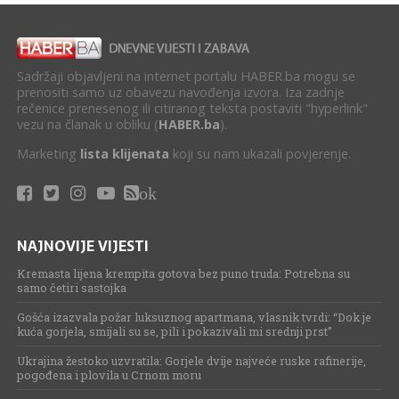
Sadržaji objavljeni na internet portalu HABER.ba mogu se
prenositi samo uz obavezu navođenja izvora. Iza zadnje
rečenice prenesenog ili citiranog teksta postaviti "hyperlink"
vezu na članak u obliku (
HABER.ba
).
Marketing
lista klijenata
koji su nam ukazali povjerenje.
ok
NAJNOVIJE VIJESTI
Kremasta lijena krempita gotova bez puno truda: Potrebna su
samo četiri sastojka
Gošća izazvala požar luksuznog apartmana, vlasnik tvrdi: “Dok je
kuća gorjela, smijali su se, pili i pokazivali mi srednji prst”
Ukrajina žestoko uzvratila: Gorjele dvije najveće ruske rafinerije,
pogođena i plovila u Crnom moru