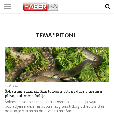
VIJESTI
BIZNIS
SPORT
SHOWBIZ
LIFESTYLE
SCI-
AUTO
ZANIMLJIVOSTI
FOTO
VIDEO
TV
VREMENSKA
STANJE NA
KURSNA
O
MARKETING
IMPRESSUM
KONTAKT
TECH
PROGRAM
PROGNOZA
PUTEVIMA
LISTA
NAMA
TEMA "PITONI"
37.7K
SVAŠTARA
Šokantan snimak: Smrtonosni pitoni dugi 5 metara
plivaju ulicama Balija
Šokantan video snimak smrtonosnih pitona koji plivaju
poplavljenim ulicama popularnog turističkog odredišta Bali
postao je viralan na društvenim mrežama.