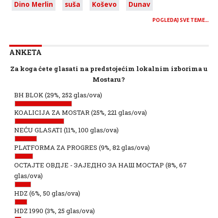
Dino Merlin
suša
Koševo
Dunav
POGLEDAJ SVE TEME…
ANKETA
Za koga ćete glasati na predstojećim lokalnim izborima u
Mostaru?
BH BLOK
(29%, 252 glas/ova)
KOALICIJA ZA MOSTAR
(25%, 221 glas/ova)
NEĆU GLASATI
(11%, 100 glas/ova)
PLATFORMA ZA PROGRES
(9%, 82 glas/ova)
ОСТАЈТЕ ОВДЈЕ - ЗАЈЕДНО ЗА НАШ МОСТАР
(8%, 67
glas/ova)
HDZ
(6%, 50 glas/ova)
HDZ 1990
(3%, 25 glas/ova)