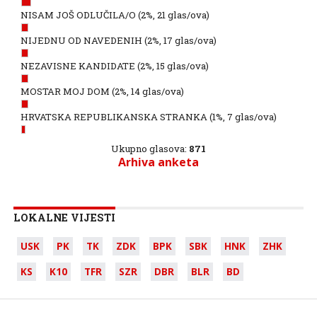
NISAM JOŠ ODLUČILA/O
(2%, 21 glas/ova)
NIJEDNU OD NAVEDENIH
(2%, 17 glas/ova)
NEZAVISNE KANDIDATE
(2%, 15 glas/ova)
MOSTAR MOJ DOM
(2%, 14 glas/ova)
HRVATSKA REPUBLIKANSKA STRANKA
(1%, 7 glas/ova)
Ukupno glasova:
871
Arhiva anketa
LOKALNE VIJESTI
USK
PK
TK
ZDK
BPK
SBK
HNK
ZHK
KS
K10
TFR
SZR
DBR
BLR
BD