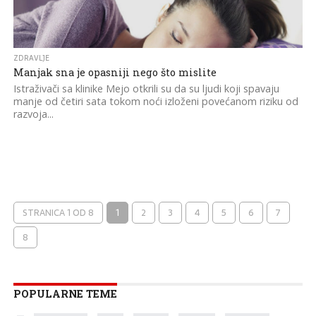
ZDRAVLJE
Manjak sna je opasniji nego što mislite
Istraživači sa klinike Mejo otkrili su da su ljudi koji spavaju
manje od četiri sata tokom noći izloženi povećanom riziku od
razvoja...
STRANICA 1 OD 8
1
2
3
4
5
6
7
8
POPULARNE TEME