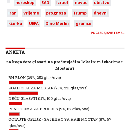
horoskop
SAD
Izrael
novac
ubistvo
Iran
vrijeme
prognoza
Trump
dnevni
kćerka
UEFA
Dino Merlin
granice
POGLEDAJ SVE TEME…
ANKETA
Za koga ćete glasati na predstojećim lokalnim izborima u
Mostaru?
BH BLOK
(29%, 252 glas/ova)
KOALICIJA ZA MOSTAR
(25%, 221 glas/ova)
NEĆU GLASATI
(11%, 100 glas/ova)
PLATFORMA ZA PROGRES
(9%, 82 glas/ova)
ОСТАЈТЕ ОВДЈЕ - ЗАЈЕДНО ЗА НАШ МОСТАР
(8%, 67
glas/ova)