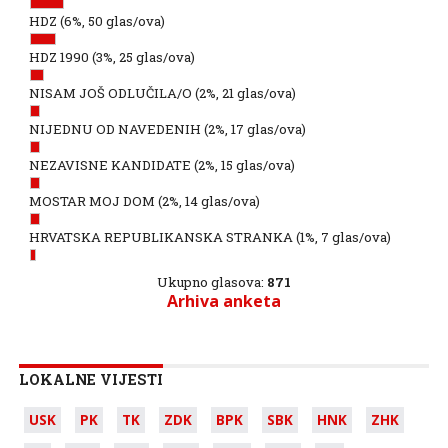
HDZ
(6%, 50 glas/ova)
HDZ 1990
(3%, 25 glas/ova)
NISAM JOŠ ODLUČILA/O
(2%, 21 glas/ova)
NIJEDNU OD NAVEDENIH
(2%, 17 glas/ova)
NEZAVISNE KANDIDATE
(2%, 15 glas/ova)
MOSTAR MOJ DOM
(2%, 14 glas/ova)
HRVATSKA REPUBLIKANSKA STRANKA
(1%, 7 glas/ova)
Ukupno glasova:
871
Arhiva anketa
LOKALNE VIJESTI
USK
PK
TK
ZDK
BPK
SBK
HNK
ZHK