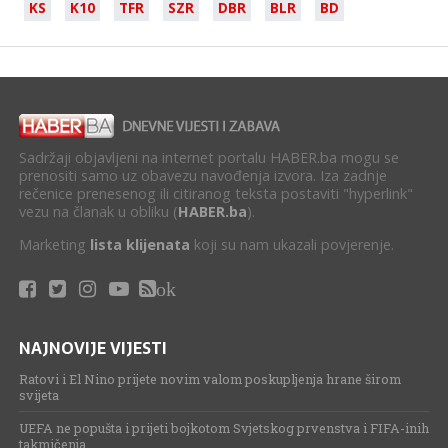
KS
K10
TFR
SZR
DBR
BLR
BD
Sadržaji objavljeni na internet portalu HABER.ba mogu se
prenositi samo uz obavezu navođenja izvora. Iza zadnje
rečenice prenesenog ili citiranog teksta postaviti "hyperlink"
vezu na članak u obliku (
HABER.ba
).
Marketing
lista klijenata
koji su nam ukazali povjerenje.
ok
NAJNOVIJE VIJESTI
Ratovi i El Nino prijete novim valom poskupljenja hrane širom
svijeta
UEFA ne popušta i prijeti bojkotom Svjetskog prvenstva i FIFA-inih
takmičenja