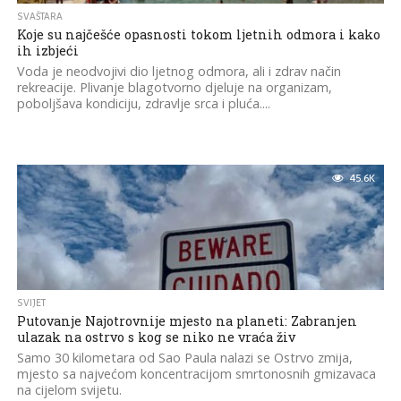
SVAŠTARA
Koje su najčešće opasnosti tokom ljetnih odmora i kako
ih izbjeći
Voda je neodvojivi dio ljetnog odmora, ali i zdrav način
rekreacije. Plivanje blagotvorno djeluje na organizam,
poboljšava kondiciju, zdravlje srca i pluća....
45.6K
SVIJET
Putovanje Najotrovnije mjesto na planeti: Zabranjen
ulazak na ostrvo s kog se niko ne vraća živ
Samo 30 kilometara od Sao Paula nalazi se Ostrvo zmija,
mjesto sa najvećom koncentracijom smrtonosnih gmizavaca
na cijelom svijetu.