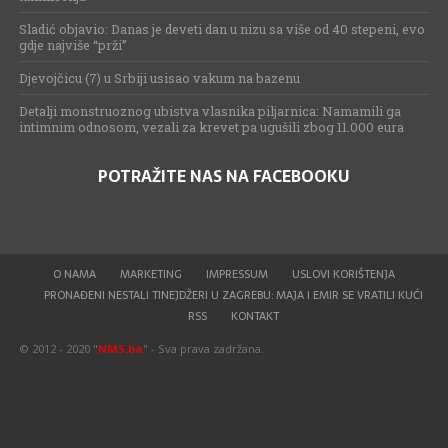
Sladić objavio: Danas je deveti dan u nizu sa više od 40 stepeni, evo
gdje najviše “prži”
Djevojčicu (7) u Srbiji usisao vakum na bazenu
Detalji monstruoznog ubistva vlasnika piljarnica: Namamili ga
intimnim odnosom, vezali za krevet pa ugušili zbog 11.000 eura
POTRAŽITE NAS NA FACEBOOKU
O NAMA
MARKETING
IMPRESSUM
USLOVI KORIŠTENJA
PRONAĐENI NESTALI TINEJDŽERI U ZAGREBU: MAJA I EMIR SE VRATILI KUĆI
RSS
KONTAKT
© 2012 - 2020 "
NMS.ba
" - Sva prava zadržana.