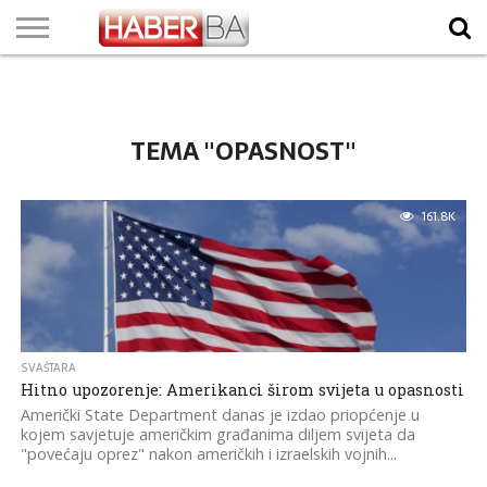
VIJESTI
BIZNIS
SPORT
SHOWBIZ
LIFESTYLE
SCI-
AUTO
ZANIMLJIVOSTI
FOTO
VIDEO
TV
VREMENSKA
STANJE NA
KURSNA
O
MARKETING
IMPRESSUM
KONTAKT
TECH
PROGRAM
PROGNOZA
PUTEVIMA
LISTA
NAMA
TEMA "OPASNOST"
161.8K
SVAŠTARA
Hitno upozorenje: Amerikanci širom svijeta u opasnosti
Američki State Department danas je izdao priopćenje u
kojem savjetuje američkim građanima diljem svijeta da
"povećaju oprez" nakon američkih i izraelskih vojnih...