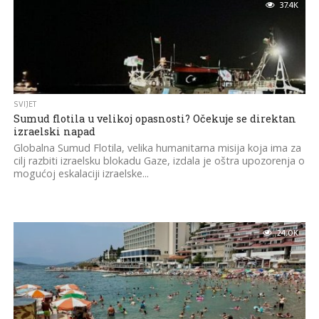
37.4K
SVIJET
Sumud flotila u velikoj opasnosti? Očekuje se direktan
izraelski napad
Globalna Sumud Flotila, velika humanitarna misija koja ima za
cilj razbiti izraelsku blokadu Gaze, izdala je oštra upozorenja o
mogućoj eskalaciji izraelske...
24.0K