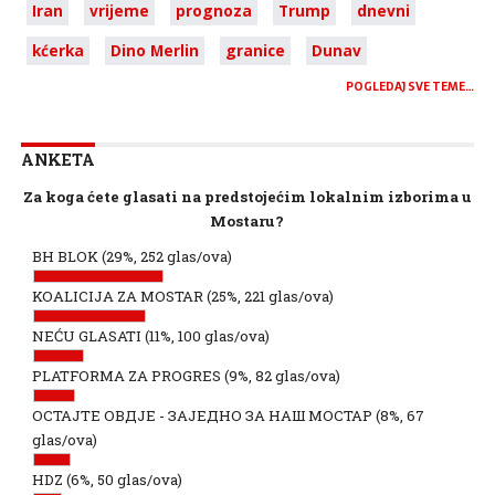
Iran
vrijeme
prognoza
Trump
dnevni
kćerka
Dino Merlin
granice
Dunav
POGLEDAJ SVE TEME…
ANKETA
Za koga ćete glasati na predstojećim lokalnim izborima u
Mostaru?
BH BLOK
(29%, 252 glas/ova)
KOALICIJA ZA MOSTAR
(25%, 221 glas/ova)
NEĆU GLASATI
(11%, 100 glas/ova)
PLATFORMA ZA PROGRES
(9%, 82 glas/ova)
ОСТАЈТЕ ОВДЈЕ - ЗАЈЕДНО ЗА НАШ МОСТАР
(8%, 67
glas/ova)
HDZ
(6%, 50 glas/ova)