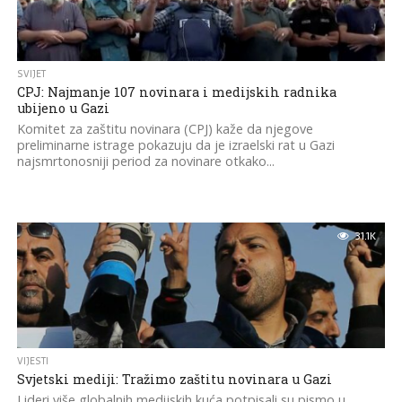
SVIJET
CPJ: Najmanje 107 novinara i medijskih radnika
ubijeno u Gazi
Komitet za zaštitu novinara (CPJ) kaže da njegove
preliminarne istrage pokazuju da je izraelski rat u Gazi
najsmrtonosniji period za novinare otkako...
31.1K
VIJESTI
Svjetski mediji: Tražimo zaštitu novinara u Gazi
Lideri više globalnih medijskih kuća potpisali su pismo u