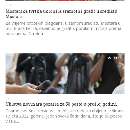
BIH
Mostarska tvrtka uklonila sramotni grafit u središtu
Mostara
Za vrijeme proteklih blagdana, u samom središtu Mostara u
ulici Braće Fejića, osvanuo je grafit s porukom mržnje prema
novinarima. Na zidu...
34.3K
SVIJET
Ubistva novinara porasla za 50 posto u prošloj godini
Osamdeset šest novinara i medijskih radnika ubijeno je širom
svijeta 2022. godine, jedan svaka četiri dana, što je 50 posto
više u...