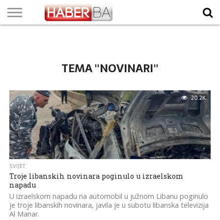
VIJESTI
BIZNIS
SPORT
SHOWBIZ
LIFESTYLE
SCI-
AUTO
ZANIMLJIVOSTI
FOTO
VIDEO
TV
VREMENSKA
STANJE NA
KURSNA
O
MARKETING
IMPRESSUM
KONTAKT
TECH
PROGRAM
PROGNOZA
PUTEVIMA
LISTA
NAMA
TEMA "NOVINARI"
20.2K
SVIJET
Troje libanskih novinara poginulo u izraelskom
napadu
U izraelskom napadu na automobil u južnom Libanu poginulo
je troje libanskih novinara, javila je u subotu libanska televizija
Al Manar.