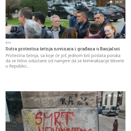
38.1K
BIH
Sutra protestna šetnja novinara i građana u Banjaluci
Protestna šetnja, sa koje će još jednom biti poslata poruka
da se hitno odustane od namjere da se kriminalizacije klevete
u Republici...
40.6K