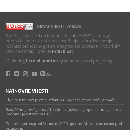
Sadržaji objavljeni na internet portalu HABER.ba mogu se
prenositi samo uz obavezu navođenja izvora. Iza zadnje
rečenice prenesenog ili citiranog teksta postaviti "hyperlink"
vezu na članak u obliku (
HABER.ba
).
Marketing
lista klijenata
koji su nam ukazali povjerenje.
ok
NAJNOVIJE VIJESTI
Figo bez milosti prema Infantinu: Lagao je, mora otići, odmah!
Rada Manojlović pitala AI zašto ne pjeva na popularnim mjestima:
Odgovor je surovo realan
Politički potres pred Mundijal 2030. godine, Maroko se našao pod
pritiskom