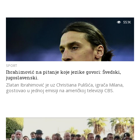
55.1K
SPORT
Ibrahimović na pitanje koje jezike govori: Švedski,
jugoslavenski.
Zlatan Ibrahimović je uz Christiana Pulišića, igrača Milana,
gostovao u jednoj emisiji na američkoj televiziji CBS.
34.7K