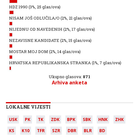
HDZ 1990
(3%, 25 glas/ova)
NISAM JOŠ ODLUČILA/O
(2%, 21 glas/ova)
NIJEDNU OD NAVEDENIH
(2%, 17 glas/ova)
NEZAVISNE KANDIDATE
(2%, 15 glas/ova)
MOSTAR MOJ DOM
(2%, 14 glas/ova)
HRVATSKA REPUBLIKANSKA STRANKA
(1%, 7 glas/ova)
Ukupno glasova:
871
Arhiva anketa
LOKALNE VIJESTI
USK
PK
TK
ZDK
BPK
SBK
HNK
ZHK
KS
K10
TFR
SZR
DBR
BLR
BD