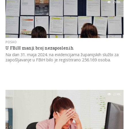
29.4K
POSAO
U FBiH manji broj nezaposlenih
Na dan 31. maja 2024. na evidencijama županijskih službi za
zapošljavanje u FBiH bilo je registrirano 256.169 osoba.
27.4K