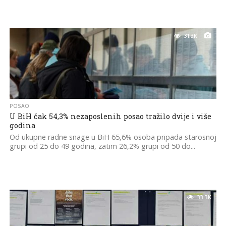
31.3K
POSAO
U BiH čak 54,3% nezaposlenih posao tražilo dvije i više
godina
Od ukupne radne snage u BiH 65,6% osoba pripada starosnoj
grupi od 25 do 49 godina, zatim 26,2% grupi od 50 do...
33.3K