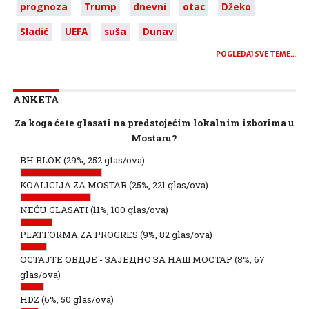
prognoza
Trump
dnevni
otac
Džeko
Sladić
UEFA
suša
Dunav
POGLEDAJ SVE TEME…
ANKETA
Za koga ćete glasati na predstojećim lokalnim izborima u
Mostaru?
BH BLOK
(29%, 252 glas/ova)
KOALICIJA ZA MOSTAR
(25%, 221 glas/ova)
NEĆU GLASATI
(11%, 100 glas/ova)
PLATFORMA ZA PROGRES
(9%, 82 glas/ova)
ОСТАЈТЕ ОВДЈЕ - ЗАЈЕДНО ЗА НАШ МОСТАР
(8%, 67
glas/ova)
HDZ
(6%, 50 glas/ova)