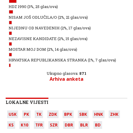
HDZ 1990
(3%, 25 glas/ova)
NISAM JOŠ ODLUČILA/O
(2%, 21 glas/ova)
NIJEDNU OD NAVEDENIH
(2%, 17 glas/ova)
NEZAVISNE KANDIDATE
(2%, 15 glas/ova)
MOSTAR MOJ DOM
(2%, 14 glas/ova)
HRVATSKA REPUBLIKANSKA STRANKA
(1%, 7 glas/ova)
Ukupno glasova:
871
Arhiva anketa
LOKALNE VIJESTI
USK
PK
TK
ZDK
BPK
SBK
HNK
ZHK
KS
K10
TFR
SZR
DBR
BLR
BD