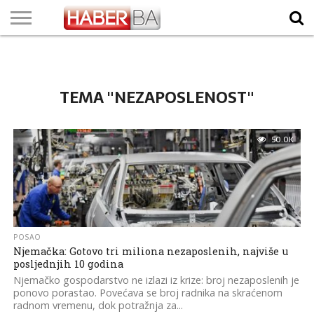
VIJESTI
BIZNIS
SPORT
SHOWBIZ
LIFESTYLE
SCI-
AUTO
ZANIMLJIVOSTI
FOTO
VIDEO
TV
VREMENSKA
STANJE NA
KURSNA
O
MARKETING
IMPRESSUM
KONTAKT
TECH
PROGRAM
PROGNOZA
PUTEVIMA
LISTA
NAMA
TEMA "NEZAPOSLENOST"
50.0K
POSAO
Njemačka: Gotovo tri miliona nezaposlenih, najviše u
posljednjih 10 godina
Njemačko gospodarstvo ne izlazi iz krize: broj nezaposlenih je
ponovo porastao. Povećava se broj radnika na skraćenom
radnom vremenu, dok potražnja za...