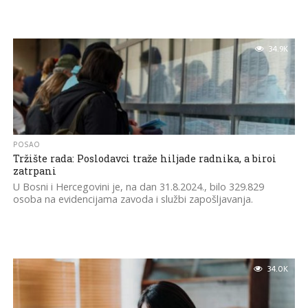
34.9K
POSAO
Tržište rada: Poslodavci traže hiljade radnika, a biroi
zatrpani
U Bosni i Hercegovini je, na dan 31.8.2024., bilo 329.829
osoba na evidencijama zavoda i službi zapošljavanja.
34.0K