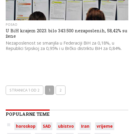
POSAO
U BiH krajem 2023. bilo 343.500 nezaposlenih, 58,42% su
žene
Nezaposlenost se smanjila u Federaciji BiH za 0,18%, u
Republici Srpskoj za 0,95% i u Brčko distriktu BiH za 0,84%.
STRANICA 1 OD 2
1
2
POPULARNE TEME
horoskop
SAD
ubistvo
Iran
vrijeme