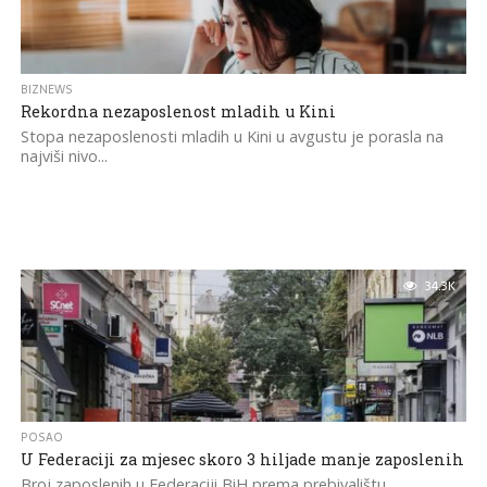
BIZNEWS
Rekordna nezaposlenost mladih u Kini
Stopa nezaposlenosti mladih u Kini u avgustu je porasla na
najviši nivo...
34.3K
POSAO
U Federaciji za mjesec skoro 3 hiljade manje zaposlenih
Broj zaposlenih u Federaciji BiH prema prebivalištu