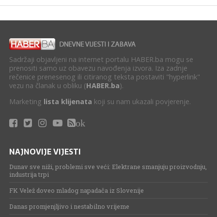
Sadržaji objavljeni na internet portalu HABER.ba mogu se
prenositi samo uz obavezu navođenja izvora. Iza zadnje
rečenice prenesenog ili citiranog teksta postaviti "hyperlink"
vezu na članak u obliku (
HABER.ba
).
Marketing
lista klijenata
koji su nam ukazali povjerenje.
ok
NAJNOVIJE VIJESTI
Dunav sve niži, problemi sve veći: Elektrane smanjuju proizvodnju,
industrija trpi
FK Velež doveo mladog napadača iz Slovenije
Danas promjenjljivo i nestabilno vrijeme