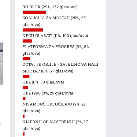
BH BLOK
(29%, 252 glas/ova)
e
KOALICIJA ZA MOSTAR
(25%, 221
glas/ova)
NEĆU GLASATI
(11%, 100 glas/ova)
PLATFORMA ZA PROGRES
(9%, 82
glas/ova)
ОСТАЈТЕ ОВДЈЕ - ЗАЈЕДНО ЗА НАШ
МОСТАР
(8%, 67 glas/ova)
HDZ
(6%, 50 glas/ova)
HDZ 1990
(3%, 25 glas/ova)
NISAM JOŠ ODLUČILA/O
(2%, 21
glas/ova)
NIJEDNU OD NAVEDENIH
(2%, 17
?
glas/ova)