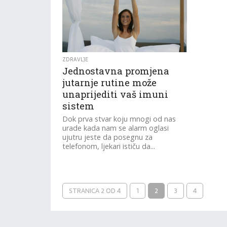
ZDRAVLJE
Jednostavna promjena
jutarnje rutine može
unaprijediti vaš imuni
sistem
Dok prva stvar koju mnogi od nas
urade kada nam se alarm oglasi
ujutru jeste da posegnu za
telefonom, ljekari ističu da...
STRANICA 2 OD 4
1
2
3
4