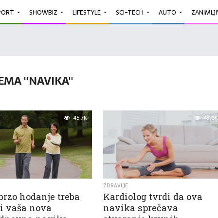
PORT
SHOWBIZ
LIFESTYLE
SCI-TECH
AUTO
ZANIMLJ
EMA "NAVIKA"
45.7K
43.8K
ZDRAVLJE
brzo hodanje treba
Kardiolog tvrdi da ova
ti vaša nova
navika sprečava