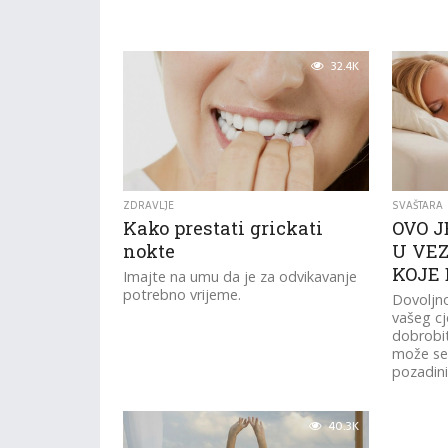
32.4K
ZDRAVLJE
SVAŠTARA
Kako prestati grickati
OVO 
nokte
U VEZ
KOJE 
Imajte na umu da je za odvikavanje
potrebno vrijeme.
Dovoljno
vašeg cj
dobrobit
može se 
pozadini
40.3K