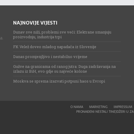
NAJNOVIJE VIJESTI
Dunav sve niži, problemi sve veći: Elektrane smanjuju
proizvodnju, industrija trpi
a.
FK Velež doveo mladog napadača iz Slovenije
Danas promjenjljivo i nestabilno vrijeme
Gužve na granicama od ranog jutra: Duga zadržavanja na
izlazu iz BiH, evo gdje su najveće kolone
Moskva se sprema izazvati potpuni haos u Evropi
O NAMA
MARKETING
IMPRESSUM
PRONAĐENI NESTALI TINEJDŽERI U ZAG