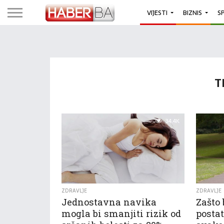
VIJESTI
BIZNIS
S
T
34.4K
ZDRAVLJE
ZDRAVLJE
Jednostavna navika
Zašto 
mogla bi smanjiti rizik od
posta