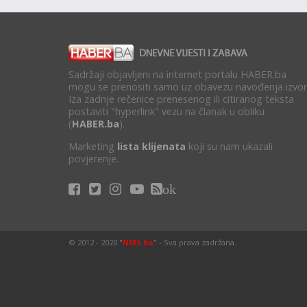
Sadržaji objavljeni na internet portalu HABER.ba
mogu se prenositi samo uz obavezu navođenja izvor
Iza zadnje rečenice prenesenog ili citiranog teksta
postaviti "hyperlink" vezu na članak u obliku
(
HABER.ba
).
Marketing
lista klijenata
koji su nam ukazali
povjerenje.
ok
© 2012 - 2020 "
NMS.ba
" - Sva prava zadržana.