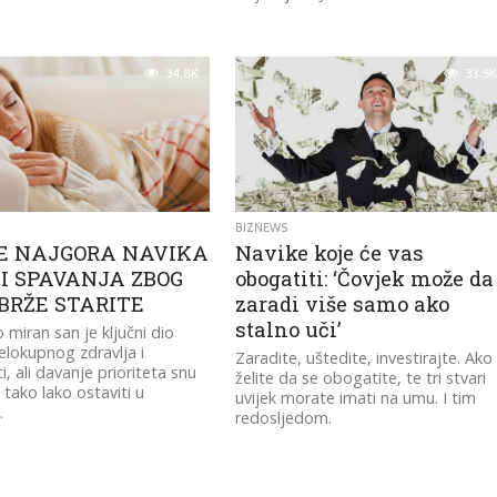
34.8K
33.5K
BIZNEWS
JE NAJGORA NAVIKA
Navike koje će vas
I SPAVANJA ZBOG
obogatiti: ‘Čovjek može da
BRŽE STARITE
zaradi više samo ako
stalno uči’
 miran san je ključni dio
elokupnog zdravlja i
Zaradite, uštedite, investirajte. Ako
i, ali davanje prioriteta snu
želite da se obogatite, te tri stvari
tako lako ostaviti u
uvijek morate imati na umu. I tim
.
redosljedom.