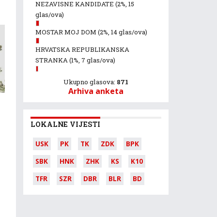
NEZAVISNE KANDIDATE
(2%, 15
glas/ova)
MOSTAR MOJ DOM
(2%, 14 glas/ova)
HRVATSKA REPUBLIKANSKA
STRANKA
(1%, 7 glas/ova)
Ukupno glasova:
871
Arhiva anketa
LOKALNE VIJESTI
USK
PK
TK
ZDK
BPK
SBK
HNK
ZHK
KS
K10
TFR
SZR
DBR
BLR
BD