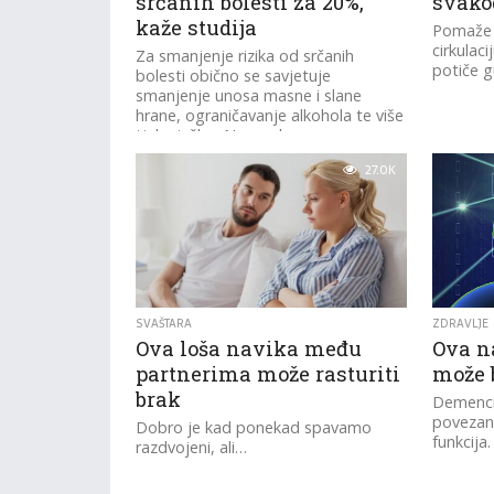
srčanih bolesti za 20%,
svako
kaže studija
Pomaže u
cirkulaci
Za smanjenje rizika od srčanih
potiče g
bolesti obično se savjetuje
smanjenje unosa masne i slane
hrane, ograničavanje alkohola te više
tjelovježbe. No, nedavno...
27.0K
SVAŠTARA
ZDRAVLJE
Ova loša navika među
Ova n
partnerima može rasturiti
može 
brak
Demenci
povezani
Dobro je kad ponekad spavamo
funkcija.
razdvojeni, ali…