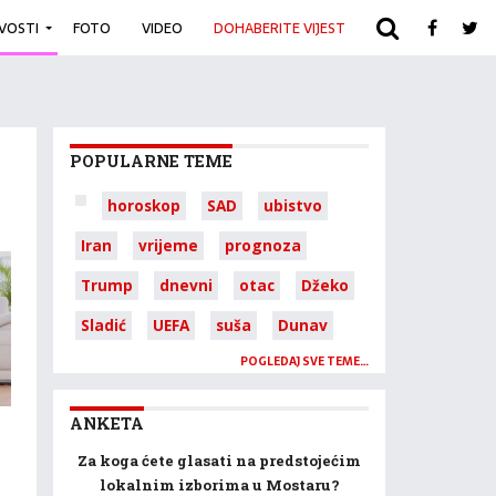
IVOSTI
FOTO
VIDEO
DOHABERITE VIJEST
ARHIVA
POPULARNE TEME
horoskop
SAD
ubistvo
Iran
vrijeme
prognoza
Trump
dnevni
otac
Džeko
Sladić
UEFA
suša
Dunav
POGLEDAJ SVE TEME…
ANKETA
Za koga ćete glasati na predstojećim
lokalnim izborima u Mostaru?