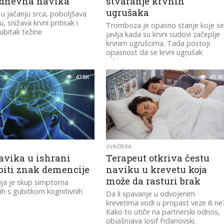
dnevna navika
stvaranje krvnih
ugrušaka
 jačanju srca, poboljšava
ju, snižava krvni pritisak i
Tromboza je opasno stanje koje s
ubitak težine
javlja kada su krvni sudovi začeplje
krvnim ugrušcima. Tada postoji
opasnost da se krvni ugrušak
otkine...
47.8K
45.9K
SVAŠTARA
avika u ishrani
Terapeut otkriva čestu
biti znak demencije
naviku u krevetu koja
može da rasturi brak
ja je skup simptoma
h s gubitkom kognitivnih
Da li spavanje u odvojenim
krevetima vodi u propast veze ili ne
Kako to utiče na partnerski odnos,
objašnjava Josif Fidanovski.