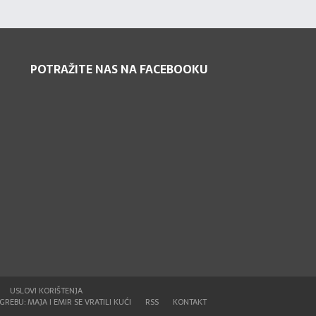
POTRAŽITE NAS NA FACEBOOKU
USLOVI KORIŠTENJA
REBU: MAJA I EMIR SE VRATILI KUĆI
RSS
KONTAKT