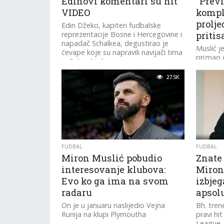
Edinovi komentari su hit
“Prev
VIDEO
kompli
prolje
Edin Džeko, kapiten fudbalske
reprezentacije Bosne i Hercegovine i
pritis
napadač Schalkea, degustirao je
Muslić j
ćevape koje su napravili navijači tima
priznao 
iz Gelsenkirchena.
27.5K
FUDBAL
FUDBAL
Miron Muslić pobudio
Znate 
interesovanje klubova:
Miron
Evo ko ga ima na svom
izbjeg
radaru
apsolu
On je u januaru naslijedio Vejna
Bh. tren
Runija na klupi Plymoutha
pravi hit
League, 