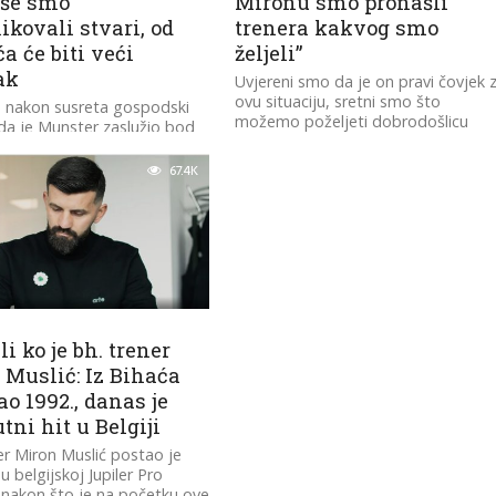
iše smo
Mironu smo pronašli
kovali stvari, od
trenera kakvog smo
ća će biti veći
željeli”
ak
Uvjereni smo da je on pravi čovjek 
ovu situaciju, sretni smo što
e nakon susreta gospodski
možemo poželjeti dobrodošlicu
da je Munster zaslužio bod
Mironu u Šalke
67.4K
li ko je bh. trener
 Muslić: Iz Bihaća
ao 1992., danas je
tni hit u Belgiji
er Miron Muslić postao je
 u belgijskoj Jupiler Pro
nakon što je na početku ove