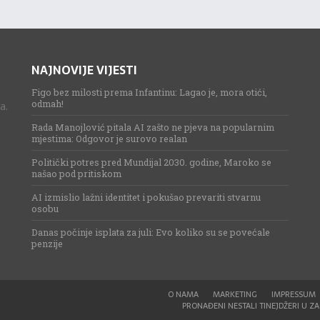
NAJNOVIJE VIJESTI
Figo bez milosti prema Infantinu: Lagao je, mora otići,
odmah!
a.
Rada Manojlović pitala AI zašto ne pjeva na popularnim
mjestima: Odgovor je surovo realan
Politički potres pred Mundijal 2030. godine, Maroko se
našao pod pritiskom
AI izmislio lažni identitet i pokušao prevariti stvarnu
osobu
Danas počinje isplata za juli: Evo koliko su se povećale
penzije
O NAMA
MARKETING
IMPRESSUM
PRONAĐENI NESTALI TINEJDŽERI U ZAG