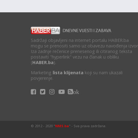
Sadržaji objavljeni na internet portalu HABER.ba
mogu se prenositi samo uz obavezu navođenja izvor
Iza zadnje rečenice prenesenog ili citiranog teksta
postaviti "hyperlink" vezu na članak u obliku
(
HABER.ba
).
Marketing
lista klijenata
koji su nam ukazali
povjerenje.
ok
© 2012 - 2020 "
NMS.ba
" - Sva prava zadržana.