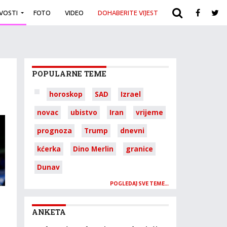
IVOSTI
FOTO
VIDEO
DOHABERITE VIJEST
ARHIVA
POPULARNE TEME
horoskop
SAD
Izrael
novac
ubistvo
Iran
vrijeme
prognoza
Trump
dnevni
kćerka
Dino Merlin
granice
Dunav
POGLEDAJ SVE TEME…
ANKETA