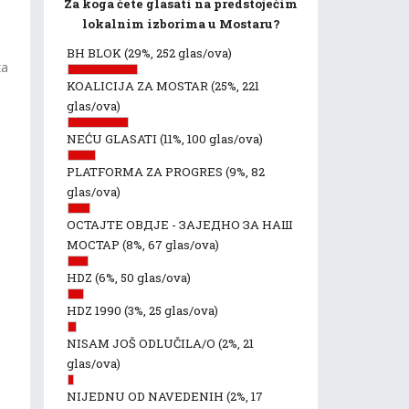
Za koga ćete glasati na predstojećim
lokalnim izborima u Mostaru?
BH BLOK
(29%, 252 glas/ova)
za
KOALICIJA ZA MOSTAR
(25%, 221
glas/ova)
NEĆU GLASATI
(11%, 100 glas/ova)
PLATFORMA ZA PROGRES
(9%, 82
glas/ova)
ОСТАЈТЕ ОВДЈЕ - ЗАЈЕДНО ЗА НАШ
МОСТАР
(8%, 67 glas/ova)
HDZ
(6%, 50 glas/ova)
HDZ 1990
(3%, 25 glas/ova)
NISAM JOŠ ODLUČILA/O
(2%, 21
glas/ova)
NIJEDNU OD NAVEDENIH
(2%, 17