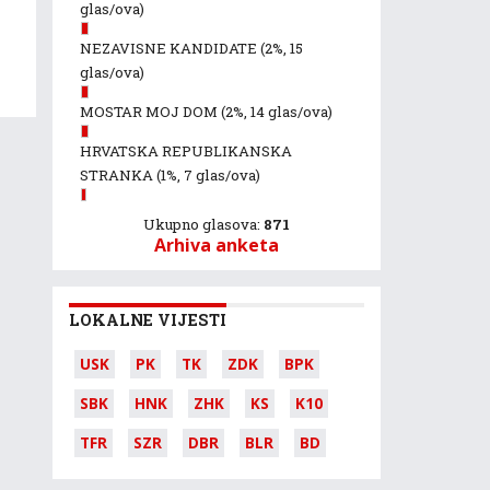
glas/ova)
NEZAVISNE KANDIDATE
(2%, 15
glas/ova)
MOSTAR MOJ DOM
(2%, 14 glas/ova)
HRVATSKA REPUBLIKANSKA
STRANKA
(1%, 7 glas/ova)
Ukupno glasova:
871
Arhiva anketa
LOKALNE VIJESTI
USK
PK
TK
ZDK
BPK
SBK
HNK
ZHK
KS
K10
TFR
SZR
DBR
BLR
BD