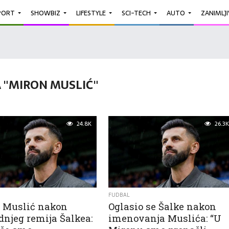
PORT
SHOWBIZ
LIFESTYLE
SCI-TECH
AUTO
ZANIMLJ
 "MIRON MUSLIĆ"
24.8K
26.3K
FUDBAL
 Muslić nakon
Oglasio se Šalke nakon
dnjeg remija Šalkea:
imenovanja Muslića: “U