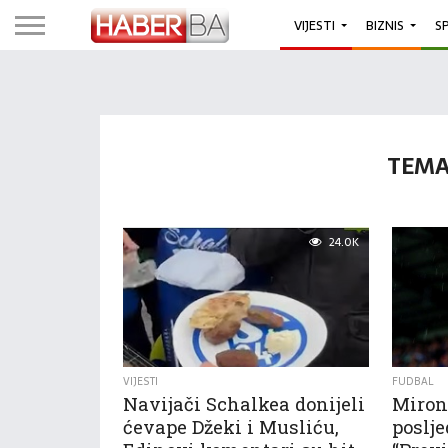
VIJESTI
BIZNIS
S
TEMA
24.0K
VIJESTI
FUDBAL
Navijači Schalkea donijeli
Miron
ćevape Džeki i Musliću,
poslje