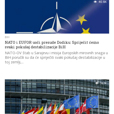
40.8K
BIH
NATO i EUFOR uoči presude Dodiku: Spriječit ćemo
svaki pokušaj destabilizacije BiH
NATO-OV štab u Sarajevu i misija Europskih mirovnih snaga u
BiH poručili su da će spriječiti svaki pokušaj destabilizacije u
toj zemlji,...
36.1K