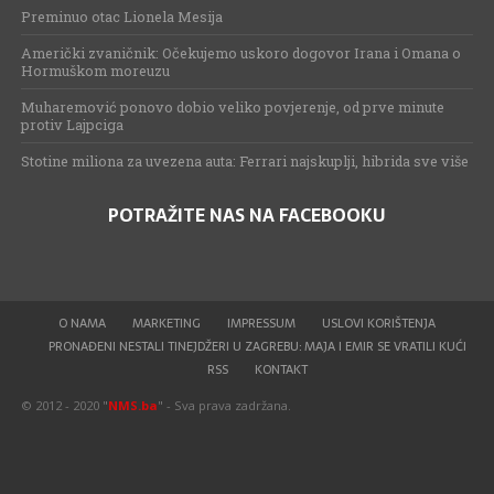
Preminuo otac Lionela Mesija
Američki zvaničnik: Očekujemo uskoro dogovor Irana i Omana o
Hormuškom moreuzu
Muharemović ponovo dobio veliko povjerenje, od prve minute
protiv Lajpciga
Stotine miliona za uvezena auta: Ferrari najskuplji, hibrida sve više
POTRAŽITE NAS NA FACEBOOKU
O NAMA
MARKETING
IMPRESSUM
USLOVI KORIŠTENJA
PRONAĐENI NESTALI TINEJDŽERI U ZAGREBU: MAJA I EMIR SE VRATILI KUĆI
RSS
KONTAKT
© 2012 - 2020 "
NMS.ba
" - Sva prava zadržana.