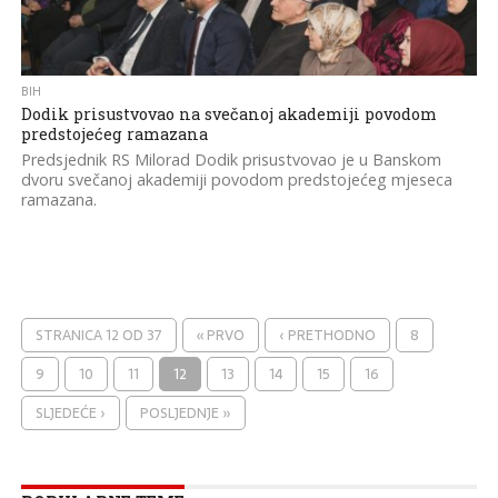
BIH
Dodik prisustvovao na svečanoj akademiji povodom
predstojećeg ramazana
Predsjednik RS Milorad Dodik prisustvovao je u Banskom
dvoru svečanoj akademiji povodom predstojećeg mjeseca
ramazana.
STRANICA 12 OD 37
« PRVO
‹ PRETHODNO
8
9
10
11
12
13
14
15
16
SLJEDEĆE ›
POSLJEDNJE »