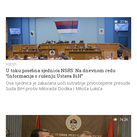
37.9K
VIJESTI
U toku posebna sjednica NSRS: Na dnevnom redu
“Informacija o rušenju Ustava BiH”
Ova sjednica je zakazana uoči sutrašnje prvostepene presude
Suda BiH protiv Milorada Dodika i Miloša Lukića
76.2K