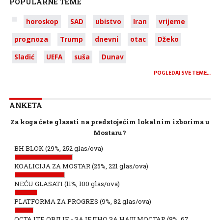
POPULARNE TEME
horoskop
SAD
ubistvo
Iran
vrijeme
prognoza
Trump
dnevni
otac
Džeko
Sladić
UEFA
suša
Dunav
POGLEDAJ SVE TEME…
ANKETA
Za koga ćete glasati na predstojećim lokalnim izborima u
Mostaru?
BH BLOK
(29%, 252 glas/ova)
KOALICIJA ZA MOSTAR
(25%, 221 glas/ova)
NEĆU GLASATI
(11%, 100 glas/ova)
PLATFORMA ZA PROGRES
(9%, 82 glas/ova)
ОСТАЈТЕ ОВДЈЕ - ЗАЈЕДНО ЗА НАШ МОСТАР
(8%, 67