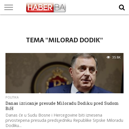
VIJESTI
BIZNIS
SPORT
SHOWBIZ
LIFESTYLE
SCI-
AUTO
ZANIMLJIVOSTI
FOTO
VIDEO
TV
VREMENSKA
STANJE NA
KURSNA
O
MARKETING
IMPRESSUM
KONTAKT
TECH
PROGRAM
PROGNOZA
PUTEVIMA
LISTA
NAMA
TEMA "MILORAD DODIK"
35.8K
POLITIKA
Danas izricanje presude Miloradu Dodiku pred Sudom
BiH
Danas će u Sudu Bosne i Hercegovine biti iznesena
prvostepena presuda predsjedniku Republike Srpske Miloradu
Dodiku...