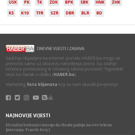
USK
PK
TK
ZDK
BPK
SBK
HNK
ZHK
KS
K10
TFR
SZR
DBR
BLR
BD
Sadržaji objavljeni na internet portalu HABER.ba mogu se
prenositi samo uz obavezu navođenja izvora. Iza zadnje
rečenice prenesenog ili citiranog teksta postaviti "hyperlink"
vezu na članak u obliku (
HABER.ba
).
Marketing
lista klijenata
koji su nam ukazali povjerenje.
ok
NAJNOVIJE VIJESTI
Hronični bolesnici moraju da obrate pažnju na ovo tokom
ljetovanja: Pravilo broj 1.