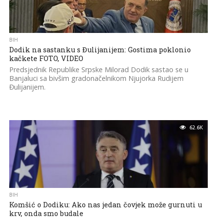
BIH
Dodik na sastanku s Đulijanijem: Gostima poklonio
kačkete FOTO, VIDEO
Predsjednik Republike Srpske Milorad Dodik sastao se u
Banjaluci sa bivšim gradonačelnikom Njujorka Rudijem
Đulijanijem.
62.6K
BIH
Komšić o Dodiku: Ako nas jedan čovjek može gurnuti u
krv, onda smo budale