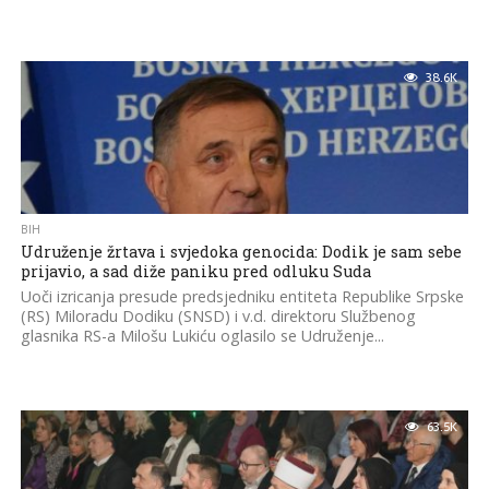
38.6K
BIH
Udruženje žrtava i svjedoka genocida: Dodik je sam sebe
prijavio, a sad diže paniku pred odluku Suda
Uoči izricanja presude predsjedniku entiteta Republike Srpske
(RS) Miloradu Dodiku (SNSD) i v.d. direktoru Službenog
glasnika RS-a Milošu Lukiću oglasilo se Udruženje...
63.5K