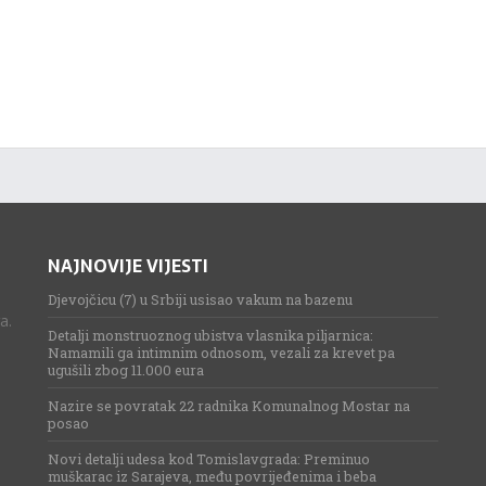
NAJNOVIJE VIJESTI
Djevojčicu (7) u Srbiji usisao vakum na bazenu
a.
Detalji monstruoznog ubistva vlasnika piljarnica:
Namamili ga intimnim odnosom, vezali za krevet pa
ugušili zbog 11.000 eura
Nazire se povratak 22 radnika Komunalnog Mostar na
posao
Novi detalji udesa kod Tomislavgrada: Preminuo
muškarac iz Sarajeva, među povrijeđenima i beba