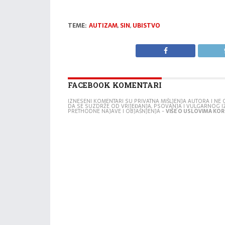
TEME:
AUTIZAM
,
SIN
,
UBISTVO
FACEBOOK KOMENTARI
IZNESENI KOMENTARI SU PRIVATNA MIŠLJENJA AUTORA I N
DA SE SUZDRŽE OD VRIJEĐANJA, PSOVANJA I VULGARNOG 
PRETHODNE NAJAVE I OBJAŠNJENJA -
VIŠE O USLOVIMA KORI