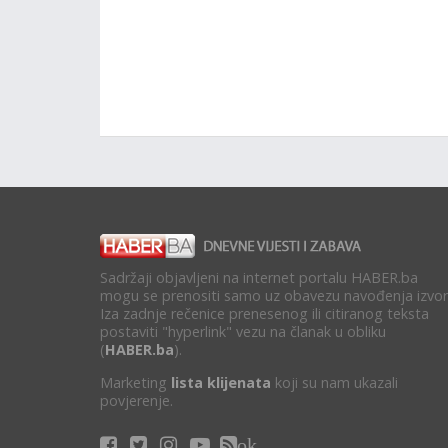
Sadržaji objavljeni na internet portalu HABER.ba
mogu se prenositi samo uz obavezu navođenja izvor
Iza zadnje rečenice prenesenog ili citiranog teksta
postaviti "hyperlink" vezu na članak u obliku
(
HABER.ba
).
Marketing
lista klijenata
koji su nam ukazali
povjerenje.
ok