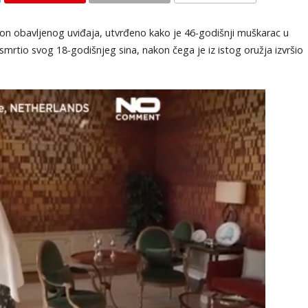
KOMENTARI
akon obavljenog uviđaja, utvrđeno kako je 46-godišnji muškarac u
mrtio svog 18-godišnjeg sina, nakon čega je iz istog oružja izvršio