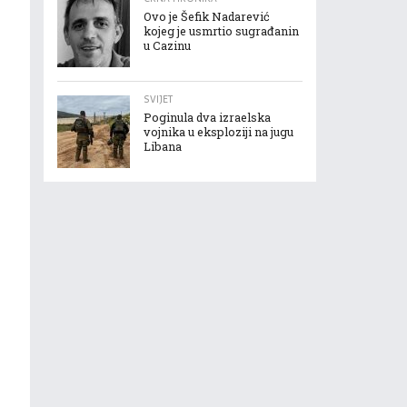
Ovo je Šefik Nadarević
kojeg je usmrtio sugrađanin
u Cazinu
SVIJET
Poginula dva izraelska
vojnika u eksploziji na jugu
Libana