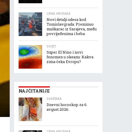
CRNA HRONIKA
Novi detalji udesa kod
Tomislavgrada: Preminuo
muškarac iz Sarajeva, među
povrijeđenima i beba
SVIJET
Super El Nino i novi
fenomen u okeanu: Kakva
zima čeka Evropu?
NAJČITANIJE
SVAŠTARA
Dnevni horoskop za 6.
avgust.2026.
CRNA HRONIKA