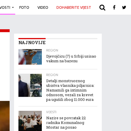
IVOSTI
FOTO
VIDEO
DOHABERITE VIJEST
ARHIVA
NAJNOVIJE
REGION
Djevojčicu (7) u Srbiji usisao
vakum na bazenu
REGION
Detalji monstruoznog
ubistva vlasnika piljarnica:
Namamili ga intimnim
odnosom, vezali za krevet
pa ugušili zbog 11.000 eura
VIJESTI
Nazire se povratak 22
radnika Komunalnog
Mostar na posao