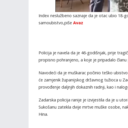
Index neslužbeno saznaje da je otac ubio 18-go
samoubistvo,piše
Avaz
Policija je navela da je 46-godišnjak, prije tra
propisno pohranjeno, a koje je pripadalo članu 
Navodeći da je muškarac počinio teško ubistvo 
će zamjenik županijskog državnog tužioca u Zad
provođenje daljnjih dokaznih radnji, kao i nalog
Zadarska policija ranije je izvijestila da je u u
Sukošanu zatekla dvije mrtve muške osobe, na
Hina.