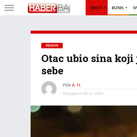
VIJESTI
BIZNIS
S
REGION
Otac ubio sina koji
sebe
Piše
A. H.
Objavljeno
30.12. 2025.