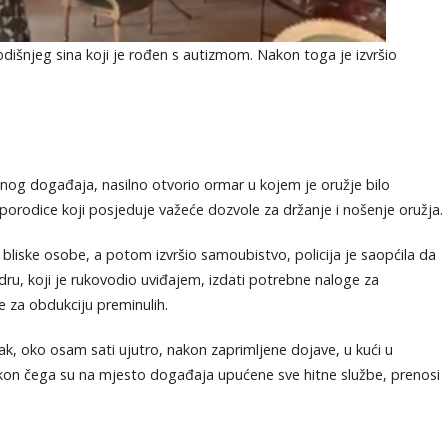
dišnjeg sina koji je rođen s autizmom. Nakon toga je izvršio
gičnog događaja, nasilno otvorio ormar u kojem je oružje bilo
porodice koji posjeduje važeće dozvole za držanje i nošenje oružja.
bliske osobe, a potom izvršio samoubistvo, policija je saopćila da
ru, koji je rukovodio uviđajem, izdati potrebne naloge za
e za obdukciju preminulih.
torak, oko osam sati ujutro, nakon zaprimljene dojave, u kući u
kon čega su na mjesto događaja upućene sve hitne službe, prenosi