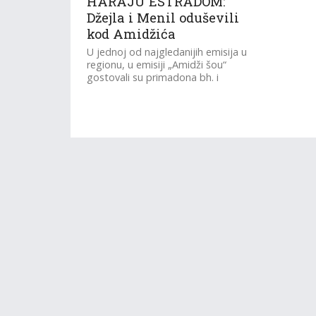
HARAJU ESTRADOM:
Džejla i Menil oduševili
kod Amidžića
U jednoj od najgledanijih emisija u
regionu, u emisiji „Amidži šou“
gostovali su primadona bh. i
regionalne zabavne i pop muzičke
scene,...