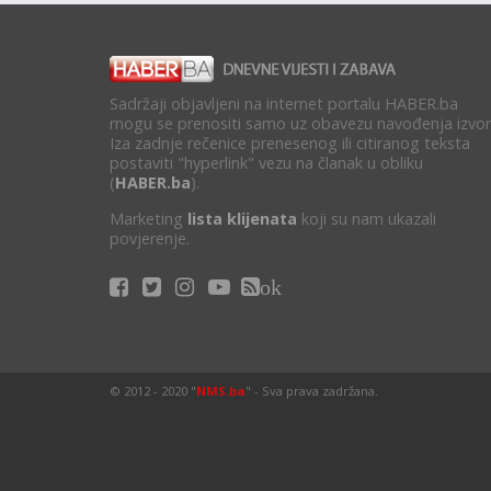
Sadržaji objavljeni na internet portalu HABER.ba
mogu se prenositi samo uz obavezu navođenja izvor
Iza zadnje rečenice prenesenog ili citiranog teksta
postaviti "hyperlink" vezu na članak u obliku
(
HABER.ba
).
Marketing
lista klijenata
koji su nam ukazali
povjerenje.
ok
© 2012 - 2020 "
NMS.ba
" - Sva prava zadržana.