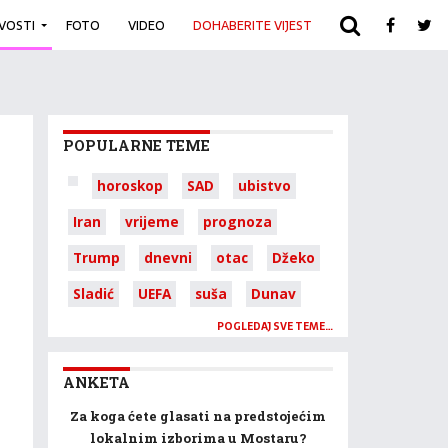
IVOSTI
FOTO
VIDEO
DOHABERITE VIJEST
ARHIVA
POPULARNE TEME
horoskop
SAD
ubistvo
Iran
vrijeme
prognoza
Trump
dnevni
otac
Džeko
Sladić
UEFA
suša
Dunav
POGLEDAJ SVE TEME…
ANKETA
Za koga ćete glasati na predstojećim
lokalnim izborima u Mostaru?