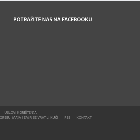
POTRAŽITE NAS NA FACEBOOKU
USLOVI KORIŠTENJA
REBU: MAJA I EMIR SE VRATILI KUĆI
RSS
KONTAKT