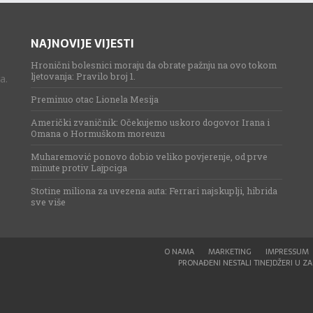
NAJNOVIJE VIJESTI
Hronični bolesnici moraju da obrate pažnju na ovo tokom
ljetovanja: Pravilo broj 1.
a.
Preminuo otac Lionela Mesija
Američki zvaničnik: Očekujemo uskoro dogovor Irana i
Omana o Hormuškom moreuzu
Muharemović ponovo dobio veliko povjerenje, od prve
minute protiv Lajpciga
Stotine miliona za uvezena auta: Ferrari najskuplji, hibrida
sve više
O NAMA
MARKETING
IMPRESSUM
PRONAĐENI NESTALI TINEJDŽERI U ZAG