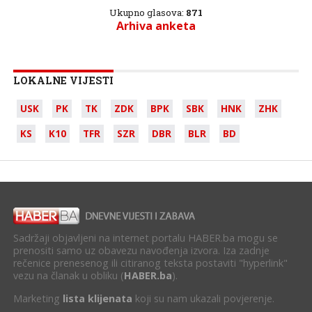
Ukupno glasova:
871
Arhiva anketa
LOKALNE VIJESTI
USK
PK
TK
ZDK
BPK
SBK
HNK
ZHK
KS
K10
TFR
SZR
DBR
BLR
BD
Sadržaji objavljeni na internet portalu HABER.ba mogu se
prenositi samo uz obavezu navođenja izvora. Iza zadnje
rečenice prenesenog ili citiranog teksta postaviti "hyperlink"
vezu na članak u obliku (
HABER.ba
).
Marketing
lista klijenata
koji su nam ukazali povjerenje.