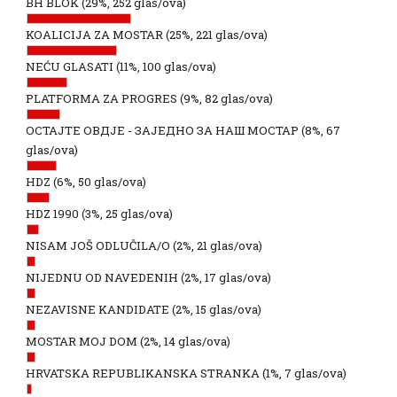
BH BLOK
(29%, 252 glas/ova)
KOALICIJA ZA MOSTAR
(25%, 221 glas/ova)
NEĆU GLASATI
(11%, 100 glas/ova)
PLATFORMA ZA PROGRES
(9%, 82 glas/ova)
ОСТАЈТЕ ОВДЈЕ - ЗАЈЕДНО ЗА НАШ МОСТАР
(8%, 67
glas/ova)
HDZ
(6%, 50 glas/ova)
HDZ 1990
(3%, 25 glas/ova)
NISAM JOŠ ODLUČILA/O
(2%, 21 glas/ova)
NIJEDNU OD NAVEDENIH
(2%, 17 glas/ova)
NEZAVISNE KANDIDATE
(2%, 15 glas/ova)
MOSTAR MOJ DOM
(2%, 14 glas/ova)
HRVATSKA REPUBLIKANSKA STRANKA
(1%, 7 glas/ova)