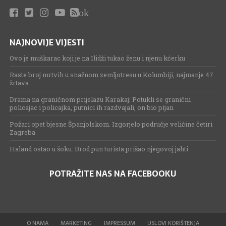
ok
NAJNOVIJE VIJESTI
Ovo je muškarac koji je na Ilidži tukao ženu i njenu kćerku
Raste broj mrtvih u snažnom zemljotresu u Kolumbiji, najmanje 47
žrtava
Drama na graničnom prijelazu Karakaj: Potukli se granični
policajac i policajka, putnici ih razdvajali, on bio pijan
Požari opet bjesne Španjolskom. Izgorjelo područje veličine četiri
Zagreba
Haland ostao u šoku: Brod pun turista prišao njegovoj jahti
POTRAŽITE NAS NA FACEBOOKU
O NAMA
MARKETING
IMPRESSUM
USLOVI KORIŠTENJA