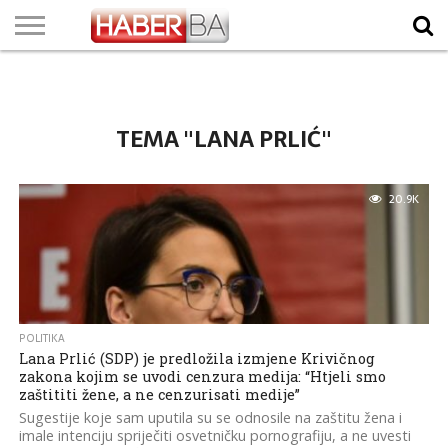
VIJESTI
BIZNIS
SPORT
SHOWBIZ
LIFESTYLE
SCI-
AUTO
ZANIMLJIVOSTI
FOTO
VIDEO
TV
VREMENSKA
STANJE NA
KURSNA
O
MARKETING
IMPRESSUM
KONTAKT
TECH
PROGRAM
PROGNOZA
PUTEVIMA
LISTA
NAMA
TEMA "LANA PRLIĆ"
20.9K
POLITIKA
Lana Prlić (SDP) je predložila izmjene Krivičnog
zakona kojim se uvodi cenzura medija: “Htjeli smo
zaštititi žene, a ne cenzurisati medije”
Sugestije koje sam uputila su se odnosile na zaštitu žena i
imale intenciju spriječiti osvetničku pornografiju, a ne uvesti