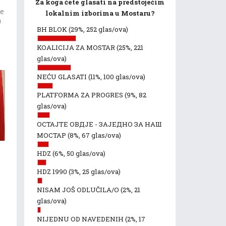
Za koga ćete glasati na predstojećim
se
lokalnim izborima u Mostaru?
a
BH BLOK
(29%, 252 glas/ova)
KOALICIJA ZA MOSTAR
(25%, 221
glas/ova)
NEĆU GLASATI
(11%, 100 glas/ova)
PLATFORMA ZA PROGRES
(9%, 82
glas/ova)
ОСТАЈТЕ ОВДЈЕ - ЗАЈЕДНО ЗА НАШ
МОСТАР
(8%, 67 glas/ova)
HDZ
(6%, 50 glas/ova)
HDZ 1990
(3%, 25 glas/ova)
NISAM JOŠ ODLUČILA/O
(2%, 21
k
glas/ova)
NIJEDNU OD NAVEDENIH
(2%, 17