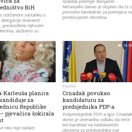
ovića za
Izraelski premijer Benjamin
jedništvo BiH
Netanyahu danas je objavio da će 
ponovno kandidirati za premijera n
s održanom sastanku u
predstojećim izborima.
 delegacije dvanaest
, predvođene njihovim
nicima, službeno su
 kandidaturu Denisa
ća za člana Predsjedništva
40.1K
36.5K
POLITIKA
a Karleuša planira
Crnadak povukao
 kandiduje za
kandidaturu za
jednicu Republike
predsjednika PDP-a
 – pjevačica šokirala
Potpredsjednik PDP-a Igor Crnada
st
donio je iznenadnu odluku da neće
biti kandidat na nadolazećim
 niko nije nadao!
izborima za predsjednika ove