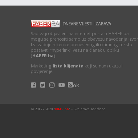
Sadržaji objavljeni na internet portalu HABER.ba
mogu se prenositi samo uz obavezu navođenja izvor
Iza zadnje rečenice prenesenog ili citiranog teksta
postaviti "hyperlink" vezu na članak u obliku
(
HABER.ba
).
Marketing
lista klijenata
koji su nam ukazali
povjerenje.
ok
© 2012 - 2020 "
NMS.ba
" - Sva prava zadržana.