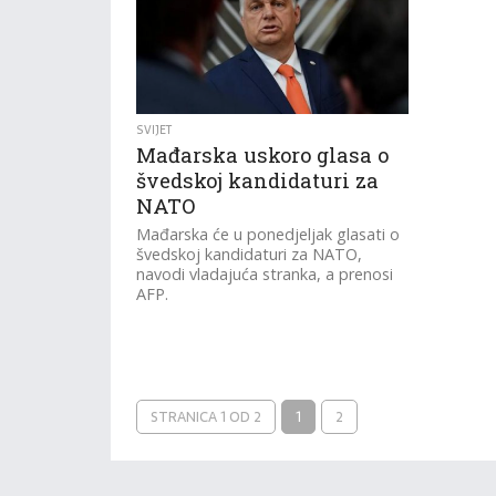
SVIJET
Mađarska uskoro glasa o
švedskoj kandidaturi za
NATO
Mađarska će u ponedjeljak glasati o
švedskoj kandidaturi za NATO,
navodi vladajuća stranka, a prenosi
AFP.
STRANICA 1 OD 2
1
2