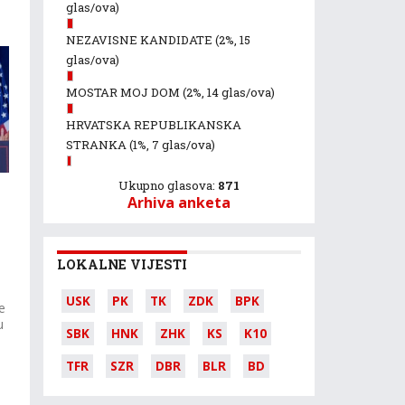
glas/ova)
NEZAVISNE KANDIDATE
(2%, 15
glas/ova)
MOSTAR MOJ DOM
(2%, 14 glas/ova)
HRVATSKA REPUBLIKANSKA
STRANKA
(1%, 7 glas/ova)
Ukupno glasova:
871
Arhiva anketa
LOKALNE VIJESTI
USK
PK
TK
ZDK
BPK
e
u
SBK
HNK
ZHK
KS
K10
TFR
SZR
DBR
BLR
BD