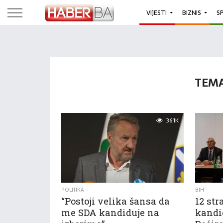
VIJESTI
BIZNIS
S
TEMA
36.1K
POLITIKA
BIH
“Postoji velika šansa da
12 st
me SDA kandiduje na
kandi