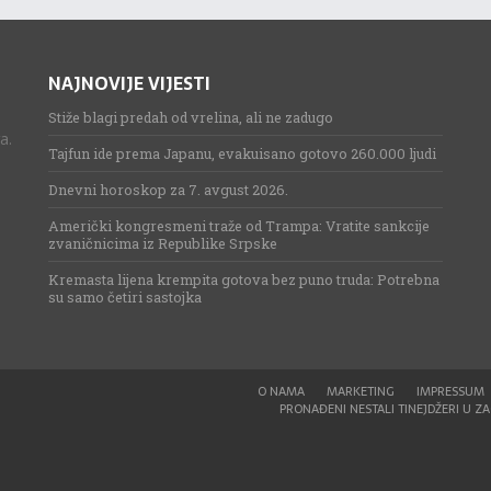
NAJNOVIJE VIJESTI
Stiže blagi predah od vrelina, ali ne zadugo
a.
Tajfun ide prema Japanu, evakuisano gotovo 260.000 ljudi
Dnevni horoskop za 7. avgust 2026.
Američki kongresmeni traže od Trampa: Vratite sankcije
zvaničnicima iz Republike Srpske
Kremasta lijena krempita gotova bez puno truda: Potrebna
su samo četiri sastojka
O NAMA
MARKETING
IMPRESSUM
PRONAĐENI NESTALI TINEJDŽERI U ZAG