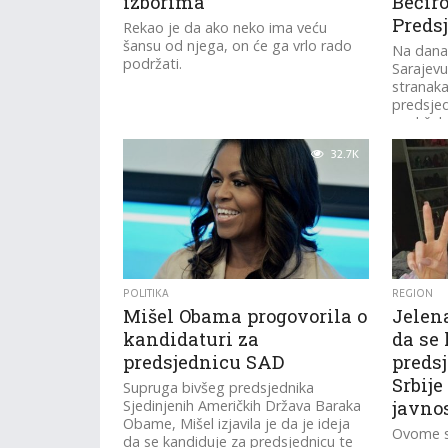
izborima”
Bećir
Preds
Rekao je da ako neko ima veću
šansu od njega, on će ga vrlo rado
Na dana
podržati.
Sarajevu
stranaka
predsjed
podržale
Bećirovi
32.7K
BiH.
POLITIKA
REGION
Mišel Obama progovorila o
Jelen
kandidaturi za
da se
predsjednicu SAD
preds
Srbije
Supruga bivšeg predsjednika
Sjedinjenih Američkih Država Baraka
javno
Obame, Mišel izjavila je da je ideja
Ovome se
da se kandiduje za predsjednicu te