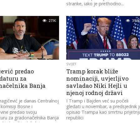
stranke, iako je prethodno...
27.1K
35.1K
SVIJET
čević predao
Tramp korak bliže
daturu za
nominaciji, uvjerljivo
načelnika Banja
savladao Niki Hejli u
njenoj rodnoj državi
agičević je danas Centralnoj
I Tramp i Bajden već su počeli
 komisiji Bosne i
gledati u novembar, a predsjednik j
vine predao svoju
opisao Trampa kao smrtnu prijetnj
uru za gradonačelnika Banja
republici
oktobarskim lokalnim
 U...