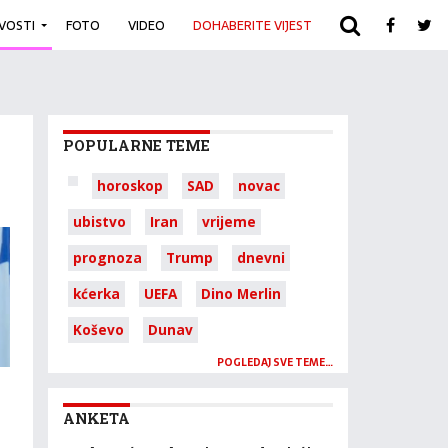
IVOSTI
FOTO
VIDEO
DOHABERITE VIJEST
ARHIVA
POPULARNE TEME
horoskop
SAD
novac
ubistvo
Iran
vrijeme
prognoza
Trump
dnevni
kćerka
UEFA
Dino Merlin
Koševo
Dunav
POGLEDAJ SVE TEME…
ANKETA