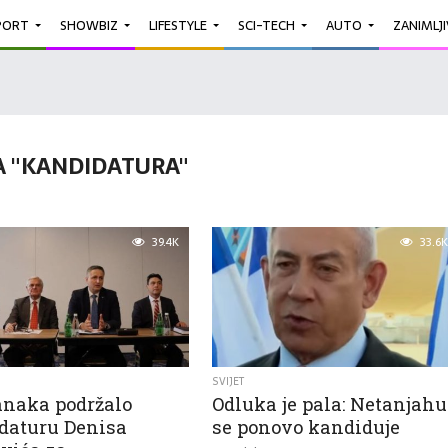
PORT
SHOWBIZ
LIFESTYLE
SCI-TECH
AUTO
ZANIMLJ
 "KANDIDATURA"
39.4K
33.6K
SVIJET
ranaka podržalo
Odluka je pala: Netanjahu
daturu Denisa
se ponovo kandiduje