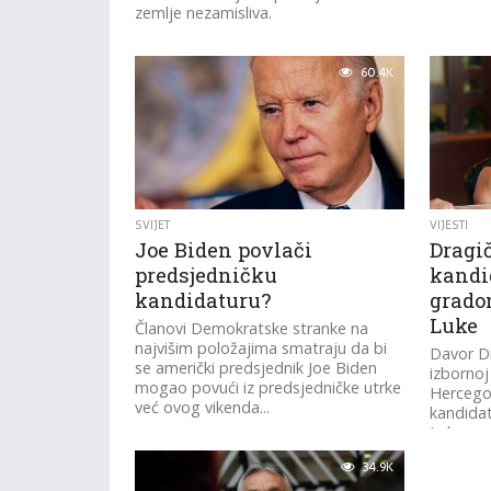
zemlje nezamisliva.
60.4K
SVIJET
VIJESTI
Joe Biden povlači
Dragi
predsjedničku
kandi
kandidaturu?
grado
Luke
Članovi Demokratske stranke na
najvišim položajima smatraju da bi
Davor Dr
se američki predsjednik Joe Biden
izbornoj
mogao povući iz predsjedničke utrke
Hercego
već ovog vikenda...
kandidat
Luke na 
izborima.
34.9K