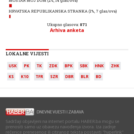
MOSTAR MOJ DOM
(2%, 14 glas/ova)
HRVATSKA REPUBLIKANSKA STRANKA
(1%, 7 glas/ova)
Ukupno glasova:
871
Arhiva anketa
LOKALNE VIJESTI
USK
PK
TK
ZDK
BPK
SBK
HNK
ZHK
KS
K10
TFR
SZR
DBR
BLR
BD
Sadržaji objavljeni na internet portalu HABER.ba mogu se
prenositi samo uz obavezu navođenja izvora. Iza zadnje
rečenice prenesenog ili citiranog teksta postaviti "hyperlink"