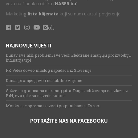
vezu na članak u obliku (
HABER.ba
).
Marketing
lista klijenata
koji su nam ukazali povjerenje.
ok
NAJNOVIJE VIJESTI
Dunav sve niži, problemi sve veći: Elektrane smanjuju proizvodnju,
industrija trpi
FK Velež doveo mladog napadača iz Slovenije
Danas promjenjljivo i nestabilno vrijeme
Gužve na granicama od ranog jutra: Duga zadržavanja na izlazu iz
BiH, evo gdje su najveće kolone
Moskva se sprema izazvati potpuni haos u Evropi
POTRAŽITE NAS NA FACEBOOKU