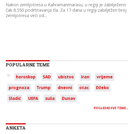
Nakon zemljotresa u Kahramanmarasu, u regiji je zabilježeno
čak 8.550 podrhtavanja tla. Za 17 dana u regiji zabilježen broj
zemljotresa veći od...
POPULARNE TEME
horoskop
SAD
ubistvo
Iran
vrijeme
prognoza
Trump
dnevni
otac
Džeko
Sladić
UEFA
suša
Dunav
POGLEDAJ SVE TEME…
ANKETA