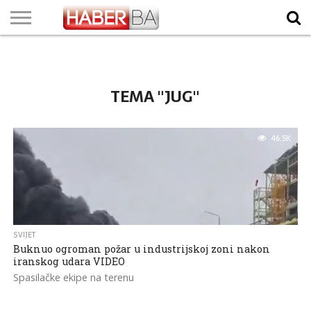
VIJESTI
BIZNIS
SPORT
SHOWBIZ
LIFESTYLE
SCI-
AUTO
ZANIMLJIVOSTI
FOTO
VIDEO
TV
VREMENSKA
STANJE NA
KURSNA
O
MARKETING
IMPRESSUM
KONTAKT
TECH
PROGRAM
PROGNOZA
PUTEVIMA
LISTA
NAMA
TEMA "JUG"
46.5K
SVIJET
Buknuo ogroman požar u industrijskoj zoni nakon
iranskog udara VIDEO
Spasilačke ekipe na terenu