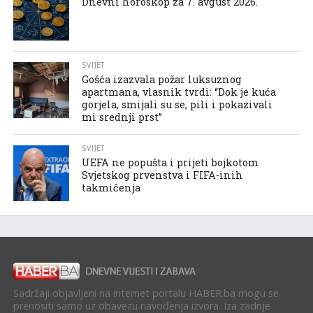
Dnevni horoskop za 7. avgust 2026.
SVIJET
Gošća izazvala požar luksuznog
apartmana, vlasnik tvrdi: “Dok je kuća
gorjela, smijali su se, pili i pokazivali
mi srednji prst”
SVIJET
UEFA ne popušta i prijeti bojkotom
Svjetskog prvenstva i FIFA-inih
takmičenja
Sadržaji objavljeni na internet portalu HABER.ba mogu se
prenositi samo uz obavezu navođenja izvora. Iza zadnje