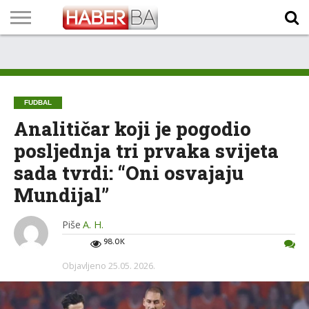
VIJESTI
BIZNIS
SPORT
SHOWBIZ
LIFESTYLE
SCI-
AUTO
ZANIMLJIVOSTI
FOTO
VIDEO
TV
VREMENSKA
STANJE NA
KURSNA
O
MARKETING
IMPRESSUM
KONTAKT
TECH
PROGRAM
PROGNOZA
PUTEVIMA
LISTA
NAMA
FUDBAL
Analitičar koji je pogodio
posljednja tri prvaka svijeta
sada tvrdi: “Oni osvajaju
Mundijal”
Piše
A. H.
98.0K
Objavljeno
25.05. 2026.