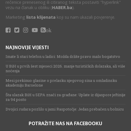
rečenice prenesenog ili citiranog teksta postaviti "hyperlink"
vezu na članak u obliku (
HABER.ba
).
Marketing
lista klijenata
koji su nam ukazali povjerenje.
ok
NAJNOVIJE VIJESTI
Imate li stari telefon u ladici: Možda držite pravo malo bogatstvo
U BiH u prvih šest mjeseci 2026. manje turističkih dolazaka, ali više
noćenja
Mesi prekinuo glasine o prelasku njegovog sina u omladinsku
akademiju Barselone
Šta ulazak BiH u SEPA znači za građane: Uplate iz dijaspore jeftinije
za 94 posto
Dvojici rudara pozlilo u jami Raspotočje: Jedan prebačen u bolnicu
POTRAŽITE NAS NA FACEBOOKU