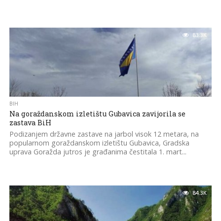
83.3K
BIH
Na goraždanskom izletištu Gubavica zavijorila se
zastava BiH
Podizanjem državne zastave na jarbol visok 12 metara, na
popularnom goraždanskom izletištu Gubavica, Gradska
uprava Goražda jutros je građanima čestitala 1. mart...
84.3K