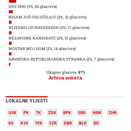
HDZ 1990
(3%, 25 glas/ova)
NISAM JOŠ ODLUČILA/O
(2%, 21 glas/ova)
NIJEDNU OD NAVEDENIH
(2%, 17 glas/ova)
NEZAVISNE KANDIDATE
(2%, 15 glas/ova)
MOSTAR MOJ DOM
(2%, 14 glas/ova)
HRVATSKA REPUBLIKANSKA STRANKA
(1%, 7 glas/ova)
Ukupno glasova:
871
Arhiva anketa
LOKALNE VIJESTI
USK
PK
TK
ZDK
BPK
SBK
HNK
ZHK
KS
K10
TFR
SZR
DBR
BLR
BD