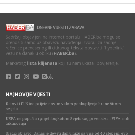
Sadržaji objavljeni na internet portalu HABER.ba mogu se
prenositi samo uz obavezu navođenja izvora. Iza zadnje
rečenice prenesenog ili citiranog teksta postaviti "hyperlink"
vezu na članak u obliku (
HABER.ba
).
Marketing
lista klijenata
koji su nam ukazali povjerenje.
ok
NAJNOVIJE VIJESTI
Ratovi i El Nino prijete novim valom poskupljenja hrane širom
svijeta
UEFA ne popušta i prijeti bojkotom Svjetskog prvenstva i FIFA-inih
takmičenja
Sladić objavio: Danas je deveti dan u nizu sa više od 40 stepeni, evo