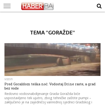
VIJESTI
BIZNIS
SPORT
SHOWBIZ
LIFESTYLE
SCI-
AUTO
ZANIMLJIVOSTI
FOTO
VIDEO
TV
VREMENSKA
STANJE NA
KURSNA
O
MARKETING
IMPRESSUM
KONTAKT
TECH
PROGRAM
PROGNOZA
PUTEVIMA
LISTA
NAMA
TEMA "GORAŽDE"
47.9K
VIJESTI
Pred Goraždom teška noć: Vodostaj Drine raste, a grad
bez vode
Redovno vodosnabdijevanje Grada Goražda biće
uspostavljeno tek ujutro, zbog tehničke zaštite pumpi –
zaključeno je na zajedničoj vanrednoj sjednici Gradskog i