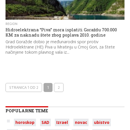
REGION
Hidroelektrana “Piva” mora isplatiti Goraždu 700.000
KM za naknadu štete zbog poplava 2010. godine
Grad Goražde dobio je međunarodni spor protiv
Hidroelektrane (HE) Piva u Mratinju u Crnoj Gori, za štete
načinjene tokom plavnog vala iz...
STRANICA 1 OD 2
1
2
POPULARNE TEME
horoskop
SAD
Izrael
novac
ubistvo