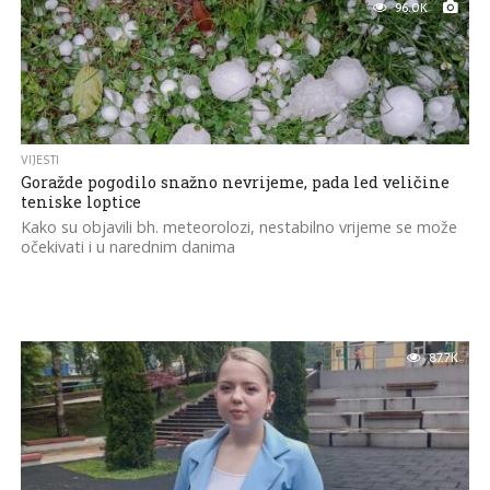
96.0K
VIJESTI
Goražde pogodilo snažno nevrijeme, pada led veličine
teniske loptice
Kako su objavili bh. meteorolozi, nestabilno vrijeme se može
očekivati i u narednim danima
87.7K