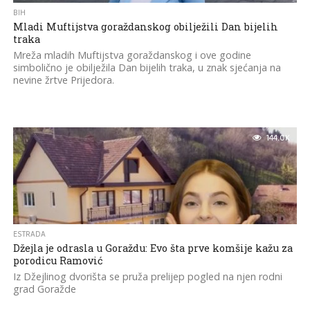
BIH
Mladi Muftijstva goraždanskog obilježili Dan bijelih
traka
Mreža mladih Muftijstva goraždanskog i ove godine
simbolično je obilježila Dan bijelih traka, u znak sjećanja na
nevine žrtve Prijedora.
144.0K
ESTRADA
Džejla je odrasla u Goraždu: Evo šta prve komšije kažu za
porodicu Ramović
Iz Džejlinog dvorišta se pruža prelijep pogled na njen rodni
grad Goražde