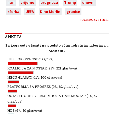
Iran
vrijeme
prognoza
Trump
dnevni
kćerka
UEFA
Dino Merlin
granice
POGLEDAJ SVE TEME…
ANKETA
Za koga ćete glasati na predstojećim lokalnim izborima u
Mostaru?
BH BLOK
(29%, 252 glas/ova)
KOALICIJA ZA MOSTAR
(25%, 221 glas/ova)
NEĆU GLASATI
(11%, 100 glas/ova)
PLATFORMA ZA PROGRES
(9%, 82 glas/ova)
ОСТАЈТЕ ОВДЈЕ - ЗАЈЕДНО ЗА НАШ МОСТАР
(8%, 67
glas/ova)
HDZ
(6%, 50 glas/ova)