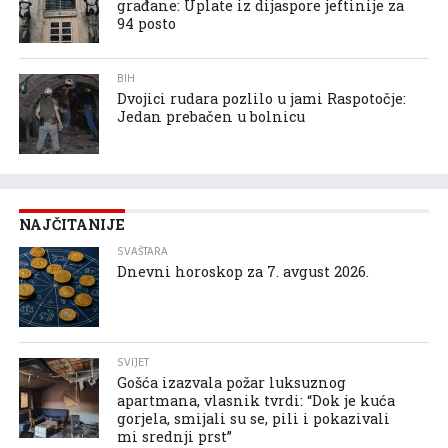
građane: Uplate iz dijaspore jeftinije za
94 posto
BIH
Dvojici rudara pozlilo u jami Raspotočje:
Jedan prebačen u bolnicu
NAJČITANIJE
SVAŠTARA
Dnevni horoskop za 7. avgust 2026.
SVIJET
Gošća izazvala požar luksuznog
apartmana, vlasnik tvrdi: “Dok je kuća
gorjela, smijali su se, pili i pokazivali
mi srednji prst”