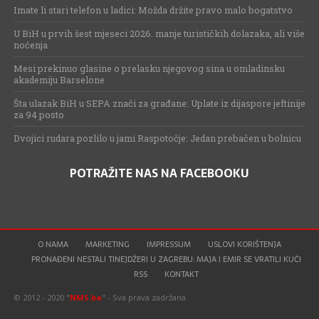
Imate li stari telefon u ladici: Možda držite pravo malo bogatstvo
U BiH u prvih šest mjeseci 2026. manje turističkih dolazaka, ali više
noćenja
Mesi prekinuo glasine o prelasku njegovog sina u omladinsku
akademiju Barselone
Šta ulazak BiH u SEPA znači za građane: Uplate iz dijaspore jeftinije
za 94 posto
Dvojici rudara pozlilo u jami Raspotočje: Jedan prebačen u bolnicu
POTRAŽITE NAS NA FACEBOOKU
O NAMA
MARKETING
IMPRESSUM
USLOVI KORIŠTENJA
PRONAĐENI NESTALI TINEJDŽERI U ZAGREBU: MAJA I EMIR SE VRATILI KUĆI
RSS
KONTAKT
© 2012 - 2020 "
NMS.ba
" - Sva prava zadržana.