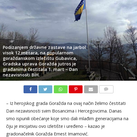
Podizanjem državne zastave na jarbol
visok 12 metara, na popularnom
goraždanskom izletištu Gubavica,
Gradska uprava Goražda jutros je
građanima čestitala 1. mart – Dan
nezavisnosti BiH.
FENA
KOMENTARI
– Iz herojskog grada Goražda na ovaj način želimo čestitati
Dan nezavisnosti svim Bosancima i Hercegovcima. Danas
smo ispunili obećanje koje smo dali mlađim generacijama na
čiju je inicijativu ovo izletište i uređeno – kazao je
gradonačelnik Goražda Ernest Imamović.