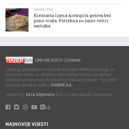
HRANA I PIĆE
Kremasta lijena krempita gotova bez
puno truda: Potrebna su samo četiri
sastojka
Sadržaji objavljeni na internet portalu HABER.ba mogu se
prenositi samo uz obavezu navođenja izvora. Iza zadnje
rečenice prenesenog ili citiranog teksta postaviti "hyperlink"
vezu na članak u obliku (
HABER.ba
).
Marketing
lista klijenata
koji su nam ukazali povjerenje.
ok
NAJNOVIJE VIJESTI