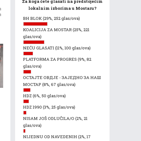
Za koga ćete glasati na predstojećim
lokalnim izborima u Mostaru?
a
a
BH BLOK
(29%, 252 glas/ova)
KOALICIJA ZA MOSTAR
(25%, 221
glas/ova)
NEĆU GLASATI
(11%, 100 glas/ova)
PLATFORMA ZA PROGRES
(9%, 82
glas/ova)
ОСТАЈТЕ ОВДЈЕ - ЗАЈЕДНО ЗА НАШ
МОСТАР
(8%, 67 glas/ova)
HDZ
(6%, 50 glas/ova)
HDZ 1990
(3%, 25 glas/ova)
NISAM JOŠ ODLUČILA/O
(2%, 21
glas/ova)
a
u
NIJEDNU OD NAVEDENIH
(2%, 17