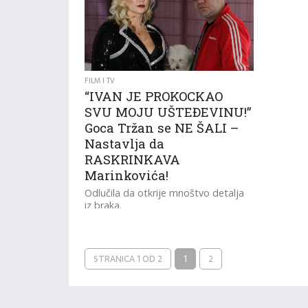
FILM I TV
“IVAN JE PROKOCKAO
SVU MOJU UŠTEĐEVINU!”
Goca Tržan se NE ŠALI –
Nastavlja da
RASKRINKAVA
Marinkovića!
Odlučila da otkrije mnoštvo detalja
iz braka.
STRANICA 1 OD 2
1
2