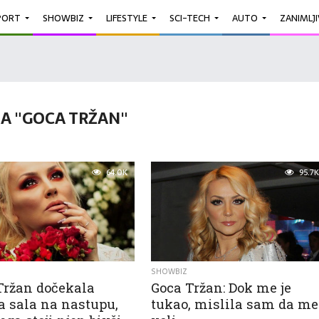
PORT
SHOWBIZ
LIFESTYLE
SCI-TECH
AUTO
ZANIMLJ
A "GOCA TRŽAN"
64.0K
95.7K
SHOWBIZ
Tržan dočekala
Goca Tržan: Dok me je
a sala na nastupu,
tukao, mislila sam da me