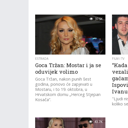
37.5K
ESTRADA
FILM I TV
Goca Tržan: Mostar i ja se
“Kada 
oduvijek volimo
vezali
gaćam
Goca Tržan, nakon punih šest
godina, ponovo će zapjevati u
Ispovi
Mostaru, i to 19. oktobra, u
Ivanu
Hrvatskom domu „Herceg Stjepan
"Ljudi n
Kosača“.
koliko s
43.7K