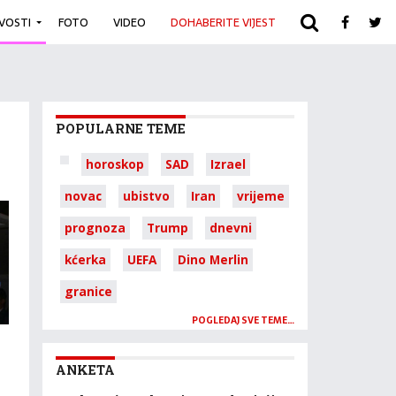
IVOSTI
FOTO
VIDEO
DOHABERITE VIJEST
ARHIVA
POPULARNE TEME
horoskop
SAD
Izrael
novac
ubistvo
Iran
vrijeme
prognoza
Trump
dnevni
kćerka
UEFA
Dino Merlin
granice
POGLEDAJ SVE TEME…
ANKETA