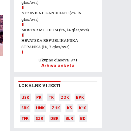
glas/ova)
NEZAVISNE KANDIDATE
(2%, 15
glas/ova)
MOSTAR MOJ DOM
(2%, 14 glas/ova)
HRVATSKA REPUBLIKANSKA
STRANKA
(1%, 7 glas/ova)
Ukupno glasova:
871
Arhiva anketa
LOKALNE VIJESTI
USK
PK
TK
ZDK
BPK
SBK
HNK
ZHK
KS
K10
TFR
SZR
DBR
BLR
BD