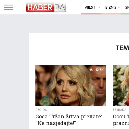
VIJESTI
BIZNIS
S
TEM
42.5K
REGION
ESTRADA
Goca Tržan žrtva prevare:
Gocu 
“Ne nasjedajte!”
prazn