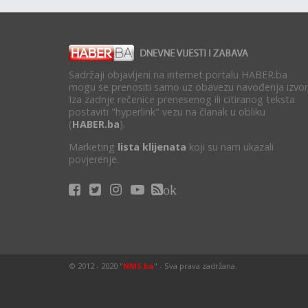
Sadržaji objavljeni na internet portalu HABER.ba
mogu se prenositi samo uz obavezu navođenja izvor
Iza zadnje rečenice prenesenog ili citiranog teksta
postaviti "hyperlink" vezu na članak u obliku
(
HABER.ba
).
Marketing
lista klijenata
koji su nam ukazali
povjerenje.
ok
© 2012 - 2020 "
NMS.ba
" - Sva prava zadržana.