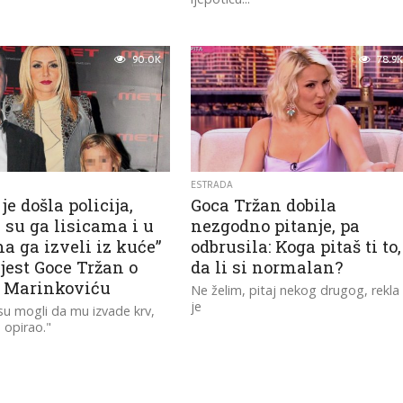
90.0K
78.9K
ESTRADA
je došla policija,
Goca Tržan dobila
 su ga lisicama i u
nezgodno pitanje, pa
a ga izveli iz kuće”
odbrusila: Koga pitaš ti to,
jest Goce Tržan o
da li si normalan?
 Marinkoviću
Ne želim, pitaj nekog drugog, rekla
je
isu mogli da mu izvade krv,
e opirao."