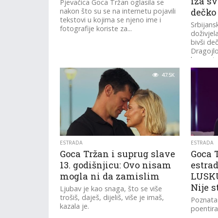
iza sv
Pjevačica Goca Tržan oglasila se
nakon što su se na internetu pojavili
dečko
tekstovi u kojima se njeno ime i
Srbijans
fotografije koriste za...
doživjel
bivši de
Dragojlo
koncert.
47.5K
ESTRADA
ESTRADA
Goca Tržan i suprug slave
Goca T
13. godišnjicu: Ovo nisam
estrad
mogla ni da zamislim
LUSK
Nije 
Ljubav je kao snaga, što se više
trošiš, daješ, dijeliš, više je imaš,
Poznata
kazala je.
poentira