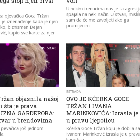
ega stoji njen bivši
voli
U nekim trenucima nas je ta agresij
spajala na neki način. U stvari, mislil
ka pjevačica Goca Tržan
sam da će me zavoljeti ako ga
a je iznenađenje kada je njen
promijenim
čko, biznismen Dejan
vić, kupio sve karte za njen
58.4K
78.8K
ESTRADA
ržan objasnila našoj
OVO JE KĆERKA GOCE
i šta je prava
TRŽAN I IVANA
UZNA GARDEROBA:
MARINKOVIĆA: Izrasla je
stvar u brendovima
u pravu ljepoticu
 pevačica još jednom
Kćerka Goce Tržan koju je dobila s
la.
Ivanom Marinković izrasla je u prav
ljepoticu...