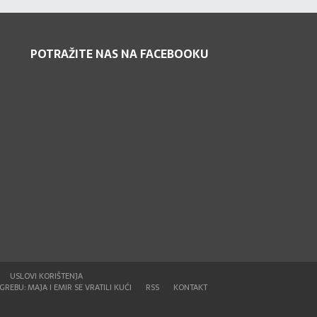
POTRAŽITE NAS NA FACEBOOKU
USLOVI KORIŠTENJA
REBU: MAJA I EMIR SE VRATILI KUĆI
RSS
KONTAKT