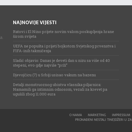
NAJNOVIJE VIJESTI
Ratovi i El Nino prijete novim valom poskupljenja hrane
širom svijeta
a.
UEFA ne popušta i prijeti bojkotom Svjetskog prvenstva i
FIFA-inih takmičenja
Sladić objavio: Danas je deveti dan u nizu sa više od 40
stepeni, evo gdje najviše “prži”
Djevojčicu (7) u Srbiji usisao vakum na bazenu
Detalji monstruoznog ubistva vlasnika piljarnica:
Namamili ga intimnim odnosom, vezali za krevet pa
ugušili zbog 11.000 eura
O NAMA
MARKETING
IMPRESSUM
PRONAĐENI NESTALI TINEJDŽERI U ZAG