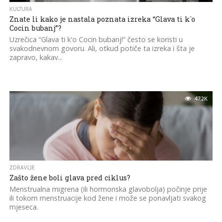
KULTURA
Znate li kako je nastala poznata izreka “Glava ti k`o
Cocin bubanj”?
Uzrečica “Glava ti k'o Cocin bubanj!” često se koristi u
svakodnevnom govoru. Ali, otkud potiče ta izreka i šta je
zapravo, kakav...
47.2K
ZDRAVLJE
Zašto žene boli glava pred ciklus?
Menstrualna migrena (ili hormonska glavobolja) počinje prije
ili tokom menstruacije kod žene i može se ponavljati svakog
mjeseca.