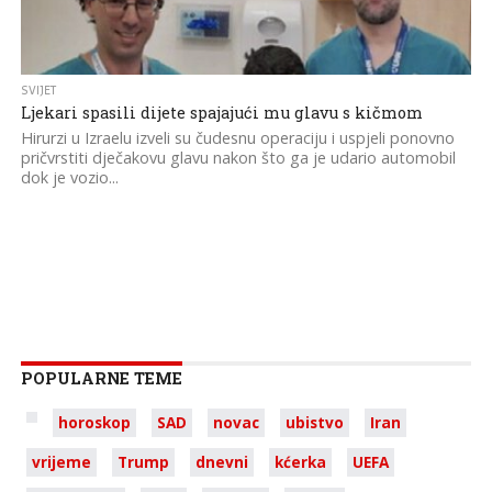
SVIJET
Ljekari spasili dijete spajajući mu glavu s kičmom
Hirurzi u Izraelu izveli su čudesnu operaciju i uspjeli ponovno
pričvrstiti dječakovu glavu nakon što ga je udario automobil
dok je vozio...
POPULARNE TEME
horoskop
SAD
novac
ubistvo
Iran
vrijeme
Trump
dnevni
kćerka
UEFA