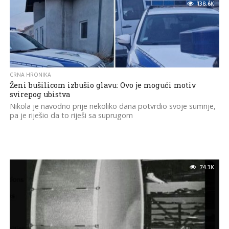
138.6K
CRNA HRONIKA
Ženi bušilicom izbušio glavu: Ovo je mogući motiv
svirepog ubistva
Nikola je navodno prije nekoliko dana potvrdio svoje sumnje,
pa je riješio da to riješi sa suprugom
74.3K