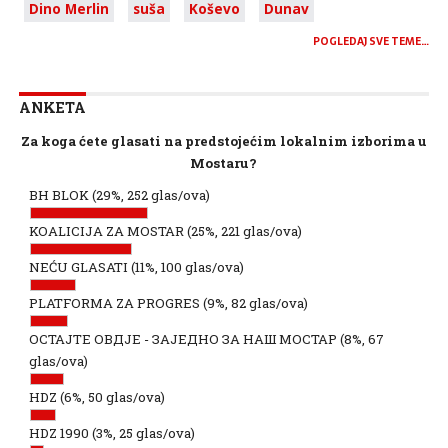
Dino Merlin
suša
Koševo
Dunav
POGLEDAJ SVE TEME…
ANKETA
Za koga ćete glasati na predstojećim lokalnim izborima u
Mostaru?
BH BLOK
(29%, 252 glas/ova)
KOALICIJA ZA MOSTAR
(25%, 221 glas/ova)
NEĆU GLASATI
(11%, 100 glas/ova)
PLATFORMA ZA PROGRES
(9%, 82 glas/ova)
ОСТАЈТЕ ОВДЈЕ - ЗАЈЕДНО ЗА НАШ МОСТАР
(8%, 67
glas/ova)
HDZ
(6%, 50 glas/ova)
HDZ 1990
(3%, 25 glas/ova)