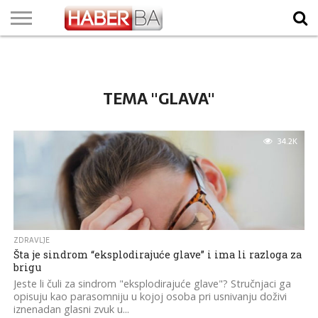
VIJESTI
BIZNIS
SPORT
SHOWBIZ
LIFESTYLE
SCI-
AUTO
ZANIMLJIVOSTI
FOTO
VIDEO
TV
VREMENSKA
STANJE NA
KURSNA
O
MARKETING
IMPRESSUM
KONTAKT
TECH
PROGRAM
PROGNOZA
PUTEVIMA
LISTA
NAMA
TEMA "GLAVA"
34.2K
ZDRAVLJE
Šta je sindrom “eksplodirajuće glave” i ima li razloga za
brigu
Jeste li čuli za sindrom "eksplodirajuće glave"? Stručnjaci ga
opisuju kao parasomniju u kojoj osoba pri usnivanju doživi
iznenadan glasni zvuk u...