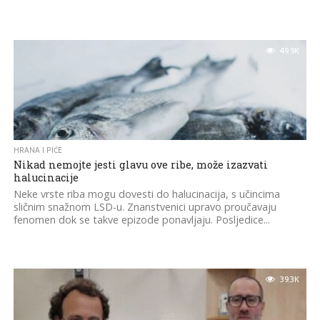
49.9K
HRANA I PIĆE
Nikad nemojte jesti glavu ove ribe, može izazvati
halucinacije
Neke vrste riba mogu dovesti do halucinacija, s učincima
sličnim snažnom LSD-u. Znanstvenici upravo proučavaju
fenomen dok se takve epizode ponavljaju. Posljedice...
39.3K