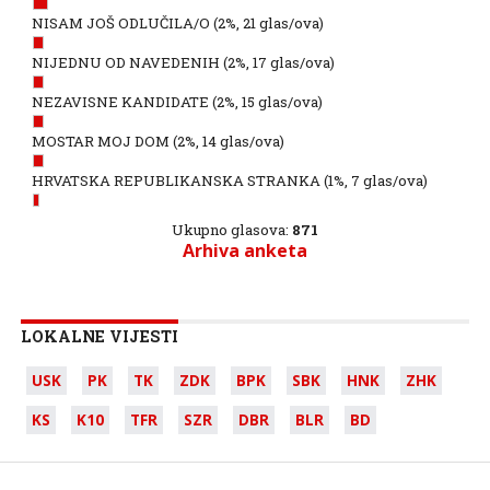
NISAM JOŠ ODLUČILA/O
(2%, 21 glas/ova)
NIJEDNU OD NAVEDENIH
(2%, 17 glas/ova)
NEZAVISNE KANDIDATE
(2%, 15 glas/ova)
MOSTAR MOJ DOM
(2%, 14 glas/ova)
HRVATSKA REPUBLIKANSKA STRANKA
(1%, 7 glas/ova)
Ukupno glasova:
871
Arhiva anketa
LOKALNE VIJESTI
USK
PK
TK
ZDK
BPK
SBK
HNK
ZHK
KS
K10
TFR
SZR
DBR
BLR
BD