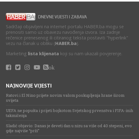
Sadržaji objavljeni na internet portalu HABER.ba mogu se
prenositi samo uz obavezu navođenja izvora. Iza zadnje
rečenice prenesenog ili citiranog teksta postaviti "hyperlink"
vezu na članak u obliku (
HABER.ba
).
Marketing
lista klijenata
koji su nam ukazali povjerenje.
ok
NAJNOVIJE VIJESTI
Ratovi i El Nino prijete novim valom poskupljenja hrane širom
svijeta
UEFA ne popušta i prijeti bojkotom Svjetskog prvenstva i FIFA-inih
takmičenja
Sladić objavio: Danas je deveti dan u nizu sa više od 40 stepeni, evo
gdje najviše “prži”