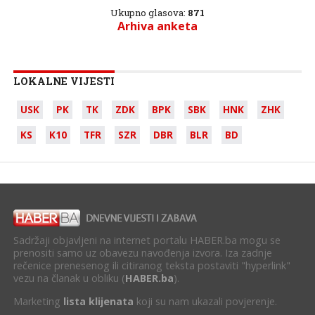
Ukupno glasova:
871
Arhiva anketa
LOKALNE VIJESTI
USK
PK
TK
ZDK
BPK
SBK
HNK
ZHK
KS
K10
TFR
SZR
DBR
BLR
BD
Sadržaji objavljeni na internet portalu HABER.ba mogu se
prenositi samo uz obavezu navođenja izvora. Iza zadnje
rečenice prenesenog ili citiranog teksta postaviti "hyperlink"
vezu na članak u obliku (
HABER.ba
).
Marketing
lista klijenata
koji su nam ukazali povjerenje.