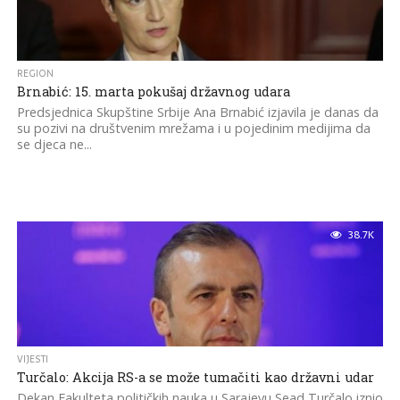
REGION
Brnabić: 15. marta pokušaj državnog udara
Predsjednica Skupštine Srbije Ana Brnabić izjavila je danas da
su pozivi na društvenim mrežama i u pojedinim medijima da
se djeca ne...
38.7K
VIJESTI
Turčalo: Akcija RS-a se može tumačiti kao državni udar
Dekan Fakulteta političkih nauka u Sarajevu Sead Turčalo iznio