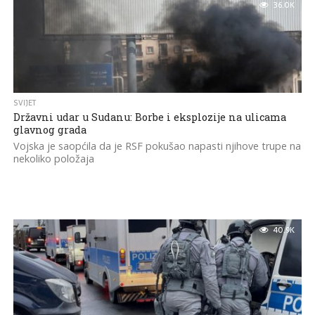
36.0K
SVIJET
Državni udar u Sudanu: Borbe i eksplozije na ulicama
glavnog grada
Vojska je saopćila da je RSF pokušao napasti njihove trupe na
nekoliko položaja
40.9K