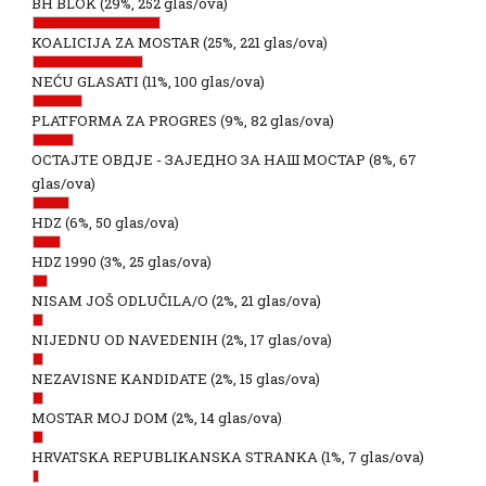
BH BLOK
(29%, 252 glas/ova)
KOALICIJA ZA MOSTAR
(25%, 221 glas/ova)
NEĆU GLASATI
(11%, 100 glas/ova)
PLATFORMA ZA PROGRES
(9%, 82 glas/ova)
ОСТАЈТЕ ОВДЈЕ - ЗАЈЕДНО ЗА НАШ МОСТАР
(8%, 67
glas/ova)
HDZ
(6%, 50 glas/ova)
HDZ 1990
(3%, 25 glas/ova)
NISAM JOŠ ODLUČILA/O
(2%, 21 glas/ova)
NIJEDNU OD NAVEDENIH
(2%, 17 glas/ova)
NEZAVISNE KANDIDATE
(2%, 15 glas/ova)
MOSTAR MOJ DOM
(2%, 14 glas/ova)
HRVATSKA REPUBLIKANSKA STRANKA
(1%, 7 glas/ova)