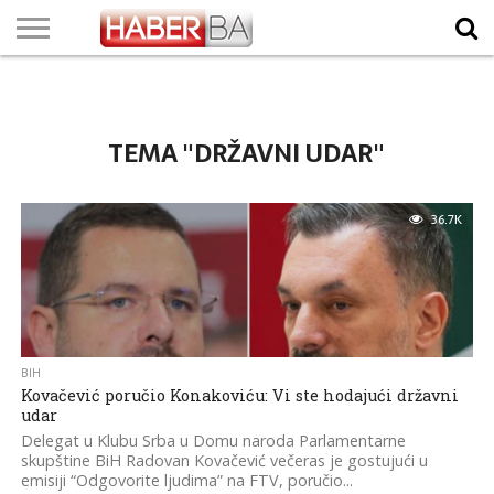
VIJESTI
BIZNIS
SPORT
SHOWBIZ
LIFESTYLE
SCI-
AUTO
ZANIMLJIVOSTI
FOTO
VIDEO
TV
VREMENSKA
STANJE NA
KURSNA
O
MARKETING
IMPRESSUM
KONTAKT
TECH
PROGRAM
PROGNOZA
PUTEVIMA
LISTA
NAMA
TEMA "DRŽAVNI UDAR"
36.7K
BIH
Kovačević poručio Konakoviću: Vi ste hodajući državni
udar
Delegat u Klubu Srba u Domu naroda Parlamentarne
skupštine BiH Radovan Kovačević večeras je gostujući u
emisiji “Odgovorite ljudima” na FTV, poručio...