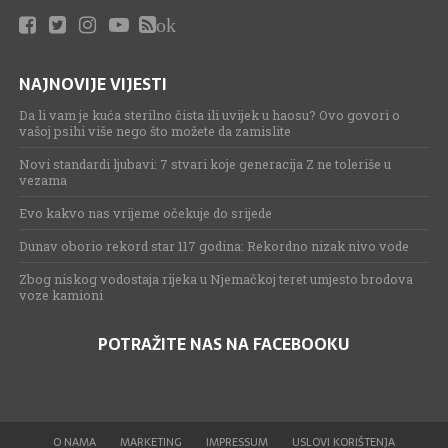
ok
NAJNOVIJE VIJESTI
Da li vam je kuća sterilno čista ili uvijek u haosu? Ovo govori o
vašoj psihi više nego što možete da zamislite
Novi standardi ljubavi: 7 stvari koje generacija Z ne toleriše u
vezama
Evo kakvo nas vrijeme očekuje do srijede
Dunav oborio rekord star 117 godina: Rekordno nizak nivo vode
Zbog niskog vodostaja rijeka u Njemačkoj teret umjesto brodova
voze kamioni
POTRAŽITE NAS NA FACEBOOKU
O NAMA
MARKETING
IMPRESSUM
USLOVI KORIŠTENJA