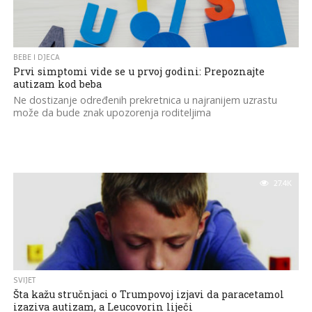
BEBE I DJECA
Prvi simptomi vide se u prvoj godini: Prepoznajte
autizam kod beba
Ne dostizanje određenih prekretnica u najranijem uzrastu
može da bude znak upozorenja roditeljima
27.4K
SVIJET
Šta kažu stručnjaci o Trumpovoj izjavi da paracetamol
izaziva autizam, a Leucovorin liječi