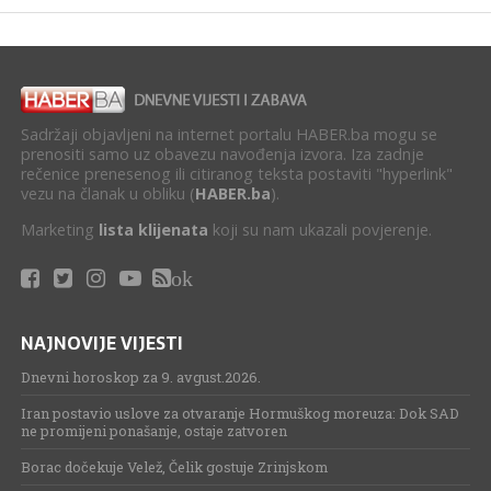
Sadržaji objavljeni na internet portalu HABER.ba mogu se
prenositi samo uz obavezu navođenja izvora. Iza zadnje
rečenice prenesenog ili citiranog teksta postaviti "hyperlink"
vezu na članak u obliku (
HABER.ba
).
Marketing
lista klijenata
koji su nam ukazali povjerenje.
ok
NAJNOVIJE VIJESTI
Dnevni horoskop za 9. avgust.2026.
Iran postavio uslove za otvaranje Hormuškog moreuza: Dok SAD
ne promijeni ponašanje, ostaje zatvoren
Borac dočekuje Velež, Čelik gostuje Zrinjskom