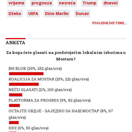
vrijeme
prognoza
nesreća
Trump
dnevni
Džeko
UEFA
Dino Merlin
Dunav
POGLEDAJ SVE TEME…
ANKETA
Za koga ćete glasati na predstojećim lokalnim izborima u
Mostaru?
BH BLOK
(29%, 252 glas/ova)
KOALICIJA ZA MOSTAR
(25%, 221 glas/ova)
NEĆU GLASATI
(11%, 100 glas/ova)
PLATFORMA ZA PROGRES
(9%, 82 glas/ova)
ОСТАЈТЕ ОВДЈЕ - ЗАЈЕДНО ЗА НАШ МОСТАР
(8%, 67
glas/ova)
HDZ
(6%, 50 glas/ova)