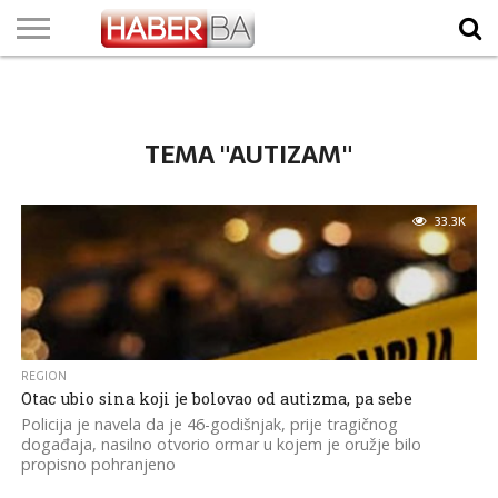
VIJESTI
BIZNIS
SPORT
SHOWBIZ
LIFESTYLE
SCI-
AUTO
ZANIMLJIVOSTI
FOTO
VIDEO
TV
VREMENSKA
STANJE NA
KURSNA
O
MARKETING
IMPRESSUM
KONTAKT
TECH
PROGRAM
PROGNOZA
PUTEVIMA
LISTA
NAMA
TEMA "AUTIZAM"
33.3K
REGION
Otac ubio sina koji je bolovao od autizma, pa sebe
Policija je navela da je 46-godišnjak, prije tragičnog
događaja, nasilno otvorio ormar u kojem je oružje bilo
propisno pohranjeno