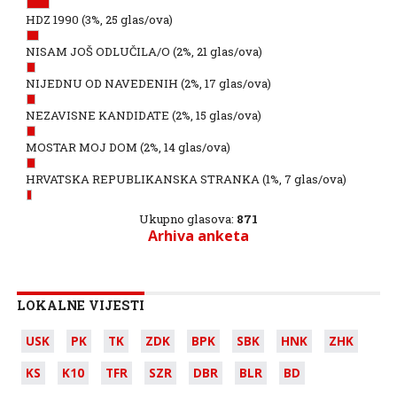
HDZ 1990
(3%, 25 glas/ova)
NISAM JOŠ ODLUČILA/O
(2%, 21 glas/ova)
NIJEDNU OD NAVEDENIH
(2%, 17 glas/ova)
NEZAVISNE KANDIDATE
(2%, 15 glas/ova)
MOSTAR MOJ DOM
(2%, 14 glas/ova)
HRVATSKA REPUBLIKANSKA STRANKA
(1%, 7 glas/ova)
Ukupno glasova:
871
Arhiva anketa
LOKALNE VIJESTI
USK
PK
TK
ZDK
BPK
SBK
HNK
ZHK
KS
K10
TFR
SZR
DBR
BLR
BD