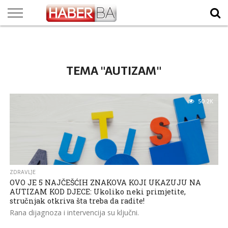
VIJESTI
BIZNIS
SPORT
SHOWBIZ
LIFESTYLE
SCI-
AUTO
ZANIMLJIVOSTI
FOTO
VIDEO
TV
VREMENSKA
STANJE NA
KURSNA
O
MARKETING
IMPRESSUM
KONTAKT
TECH
PROGRAM
PROGNOZA
PUTEVIMA
LISTA
NAMA
TEMA "AUTIZAM"
50.2K
ZDRAVLJE
OVO JE 5 NAJČEŠĆIH ZNAKOVA KOJI UKAZUJU NA
AUTIZAM KOD DJECE: Ukoliko neki primjetite,
stručnjak otkriva šta treba da radite!
Rana dijagnoza i intervencija su ključni.