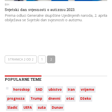
BIH
Svjetski dan svjesnosti o autizmu 2023.
Prema odluci Generalne skupštine Ujedinjenih naroda, 2. aprila
obilježava se Svjetski dan svjesnosti o autizmu.
STRANICA 2 OD 2
1
2
POPULARNE TEME
horoskop
SAD
ubistvo
Iran
vrijeme
prognoza
Trump
dnevni
otac
Džeko
Sladić
UEFA
suša
Dunav