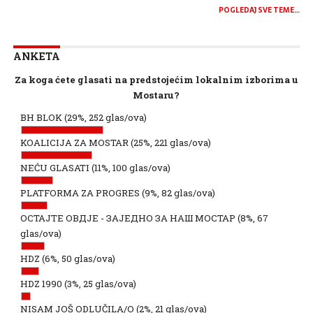
POGLEDAJ SVE TEME…
ANKETA
Za koga ćete glasati na predstojećim lokalnim izborima u
Mostaru?
BH BLOK
(29%, 252 glas/ova)
KOALICIJA ZA MOSTAR
(25%, 221 glas/ova)
NEĆU GLASATI
(11%, 100 glas/ova)
PLATFORMA ZA PROGRES
(9%, 82 glas/ova)
ОСТАЈТЕ ОВДЈЕ - ЗАЈЕДНО ЗА НАШ МОСТАР
(8%, 67
glas/ova)
HDZ
(6%, 50 glas/ova)
HDZ 1990
(3%, 25 glas/ova)
NISAM JOŠ ODLUČILA/O
(2%, 21 glas/ova)