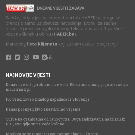
Sadržaji objavljeni na internet portalu HABER.ba mogu se
prenositi samo uz obavezu navođenja izvora. Iza zadnje
rečenice prenesenog ili citiranog teksta postaviti "hyperlink"
vezu na članak u obliku (
HABER.ba
).
Marketing
lista klijenata
koji su nam ukazali povjerenje.
ok
NAJNOVIJE VIJESTI
Dunav sve niži, problemi sve veći: Elektrane smanjuju proizvodnju,
industrija trpi
FK Velež doveo mladog napadača iz Slovenije
Danas promjenjljivo i nestabilno vrijeme
Gužve na granicama od ranog jutra: Duga zadržavanja na izlazu iz
BiH, evo gdje su najveće kolone
Moskva se sprema izazvati potpuni haos u Evropi