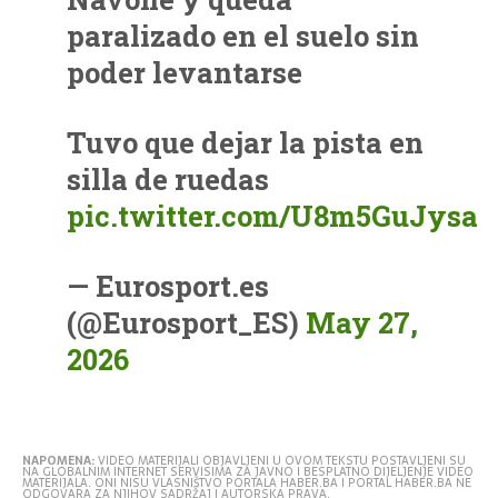
paralizado en el suelo sin
poder levantarse
Tuvo que dejar la pista en
silla de ruedas
pic.twitter.com/U8m5GuJysa
— Eurosport.es
(@Eurosport_ES)
May 27,
2026
NAPOMENA:
VIDEO MATERIJALI OBJAVLJENI U OVOM TEKSTU POSTAVLJENI SU
NA GLOBALNIM INTERNET SERVISIMA ZA JAVNO I BESPLATNO DIJELJENJE VIDEO
MATERIJALA. ONI NISU VLASNIŠTVO PORTALA HABER.BA I PORTAL HABER.BA NE
ODGOVARA ZA NJIHOV SADRŽAJ I AUTORSKA PRAVA.