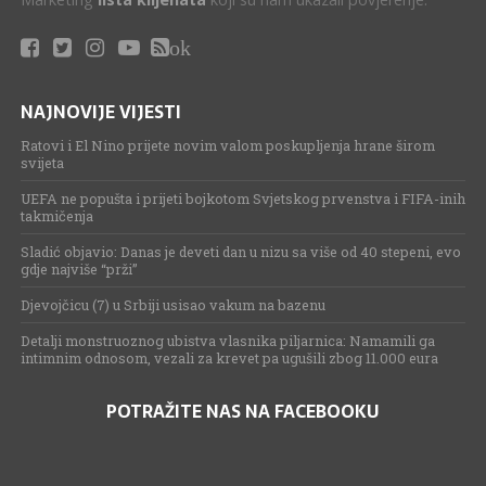
ok
NAJNOVIJE VIJESTI
Ratovi i El Nino prijete novim valom poskupljenja hrane širom
svijeta
UEFA ne popušta i prijeti bojkotom Svjetskog prvenstva i FIFA-inih
takmičenja
Sladić objavio: Danas je deveti dan u nizu sa više od 40 stepeni, evo
gdje najviše “prži”
Djevojčicu (7) u Srbiji usisao vakum na bazenu
Detalji monstruoznog ubistva vlasnika piljarnica: Namamili ga
intimnim odnosom, vezali za krevet pa ugušili zbog 11.000 eura
POTRAŽITE NAS NA FACEBOOKU