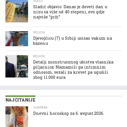
VIJESTI
Sladić objavio: Danas je deveti dan u
nizu sa više od 40 stepeni, evo gdje
najviše “prži”
REGION
Djevojčicu (7) u Srbiji usisao vakum na
bazenu
REGION
Detalji monstruoznog ubistva vlasnika
piljarnica: Namamili ga intimnim
odnosom, vezali za krevet pa ugušili
zbog 11.000 eura
NAJČITANIJE
SVAŠTARA
Dnevni horoskop za 6. avgust.2026.