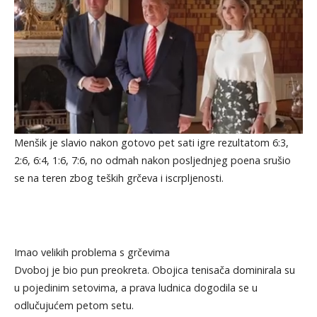
Menšik je slavio nakon gotovo pet sati igre rezultatom 6:3,
2:6, 6:4, 1:6, 7:6, no odmah nakon posljednjeg poena srušio
se na teren zbog teških grčeva i iscrpljenosti.
Imao velikih problema s grčevima
Dvoboj je bio pun preokreta. Obojica tenisača dominirala su
u pojedinim setovima, a prava ludnica dogodila se u
odlučujućem petom setu.