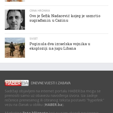
CRNA HRONIKA
Ovo je Šefik Nadarević kojeg je usmrtio
sugrađanin u Cazinu
SVIJET
Poginula dva izraelska vojnika u
eksploziji na jugu Libana
Sadržaji objavljeni na internet portalu HABER.ba mogu se
prenositi samo uz obavezu navođenja izvora. Iza zadnje
rečenice prenesenog ili citiranog teksta postaviti "hyperlink"
vezu na članak u obliku (
HABER.ba
).
Marketing
lista klijenata
koji su nam ukazali povjerenje.