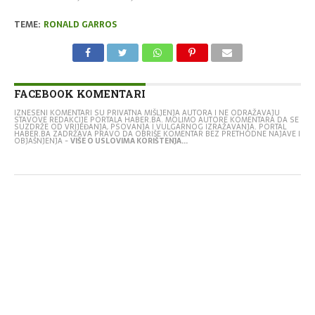
TEME:
RONALD GARROS
FACEBOOK KOMENTARI
IZNESENI KOMENTARI SU PRIVATNA MIŠLJENJA AUTORA I NE ODRAŽAVAJU
STAVOVE REDAKCIJE PORTALA HABER.BA. MOLIMO AUTORE KOMENTARA DA SE
SUZDRŽE OD VRIJEĐANJA, PSOVANJA I VULGARNOG IZRAŽAVANJA. PORTAL
HABER.BA ZADRŽAVA PRAVO DA OBRIŠE KOMENTAR BEZ PRETHODNE NAJAVE I
OBJAŠNJENJA -
VIŠE O USLOVIMA KORIŠTENJA...