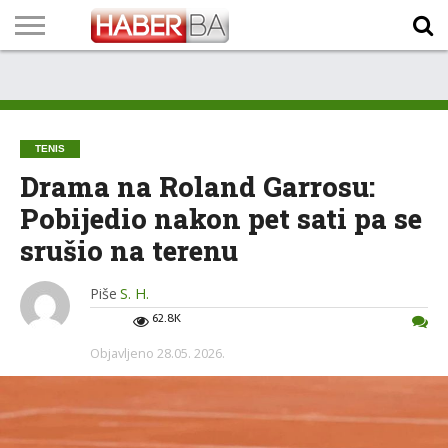
VIJESTI
BIZNIS
SPORT
SHOWBIZ
LIFESTYLE
SCI-
AUTO
ZANIMLJIVOSTI
FOTO
VIDEO
TV
VREMENSKA
STANJE NA
KURSNA
O
MARKETING
IMPRESSUM
KONTAKT
TECH
PROGRAM
PROGNOZA
PUTEVIMA
LISTA
NAMA
TENIS
Drama na Roland Garrosu:
Pobijedio nakon pet sati pa se
srušio na terenu
Piše
S. H.
62.8K
Objavljeno
28.05. 2026.