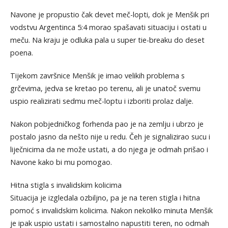
Navone je propustio čak devet meč-lopti, dok je Menšik pri
vodstvu Argentinca 5:4 morao spašavati situaciju i ostati u
meču. Na kraju je odluka pala u super tie-breaku do deset
poena.
Tijekom završnice Menšik je imao velikih problema s
grčevima, jedva se kretao po terenu, ali je unatoč svemu
uspio realizirati sedmu meč-loptu i izboriti prolaz dalje.
Nakon pobjedničkog forhenda pao je na zemlju i ubrzo je
postalo jasno da nešto nije u redu. Čeh je signalizirao sucu i
liječnicima da ne može ustati, a do njega je odmah prišao i
Navone kako bi mu pomogao.
Hitna stigla s invalidskim kolicima
Situacija je izgledala ozbiljno, pa je na teren stigla i hitna
pomoć s invalidskim kolicima. Nakon nekoliko minuta Menšik
je ipak uspio ustati i samostalno napustiti teren, no odmah