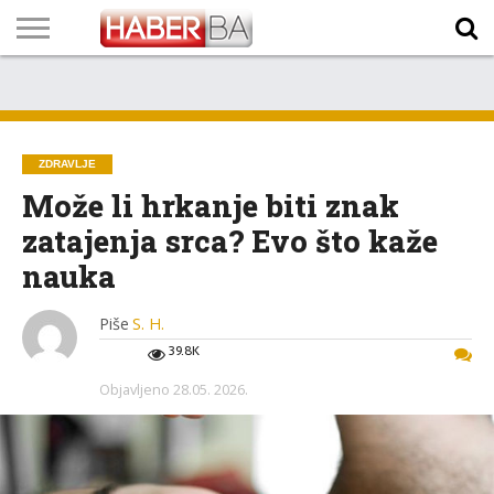
VIJESTI
BIZNIS
SPORT
SHOWBIZ
LIFESTYLE
SCI-
AUTO
ZANIMLJIVOSTI
FOTO
VIDEO
TV
VREMENSKA
STANJE NA
KURSNA
O
MARKETING
IMPRESSUM
KONTAKT
TECH
PROGRAM
PROGNOZA
PUTEVIMA
LISTA
NAMA
ZDRAVLJE
Može li hrkanje biti znak
zatajenja srca? Evo što kaže
nauka
Piše
S. H.
39.8K
Objavljeno
28.05. 2026.