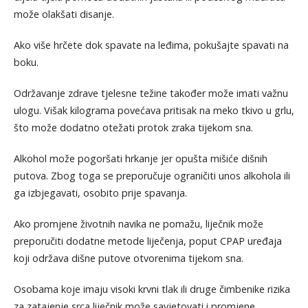
može olakšati disanje.
Ako više hrčete dok spavate na leđima, pokušajte spavati na
boku.
Održavanje zdrave tjelesne težine također može imati važnu
ulogu. Višak kilograma povećava pritisak na meko tkivo u grlu,
što može dodatno otežati protok zraka tijekom sna.
Alkohol može pogoršati hrkanje jer opušta mišiće dišnih
putova. Zbog toga se preporučuje ograničiti unos alkohola ili
ga izbjegavati, osobito prije spavanja.
Ako promjene životnih navika ne pomažu, liječnik može
preporučiti dodatne metode liječenja, poput CPAP uređaja
koji održava dišne putove otvorenima tijekom sna.
Osobama koje imaju visoki krvni tlak ili druge čimbenike rizika
za zatajenje srca liječnik može savjetovati i promjene