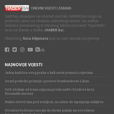
Sadržaji objavljeni na internet portalu HABER.ba mogu se
prenositi samo uz obavezu navođenja izvora. Iza zadnje
rečenice prenesenog ili citiranog teksta postaviti "hyperlink"
vezu na članak u obliku (
HABER.ba
).
Marketing
lista klijenata
koji su nam ukazali povjerenje.
ok
NAJNOVIJE VIJESTI
Jedna kašičica ovog praha u kafi može pomoći crijevima
Izrael prekršio primirje i ponovo bombardovao Liban
SAD očekuje od Irana siguran prolaz nafte i brodova kroz
Hormuški moreuz
Rudari četvrti dan pod zemljom, ne izlaze do ispunjenja zahtjeva
Hronični bolesnici moraju da obrate pažnju na ovo tokom