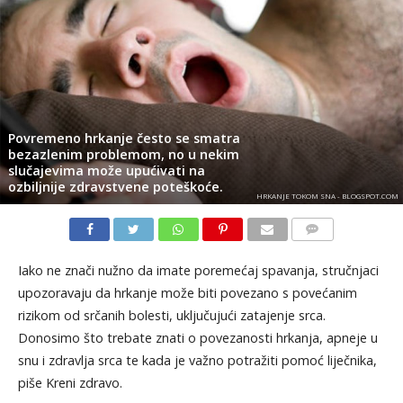
Povremeno hrkanje često se smatra
bezazlenim problemom, no u nekim
slučajevima može upućivati na
ozbiljnije zdravstvene poteškoće.
HRKANJE TOKOM SNA - BLOGSPOT.COM
KOMENTARI
Iako ne znači nužno da imate poremećaj spavanja, stručnjaci
upozoravaju da hrkanje može biti povezano s povećanim
rizikom od srčanih bolesti, uključujući zatajenje srca.
Donosimo što trebate znati o povezanosti hrkanja, apneje u
snu i zdravlja srca te kada je važno potražiti pomoć liječnika,
piše Kreni zdravo.