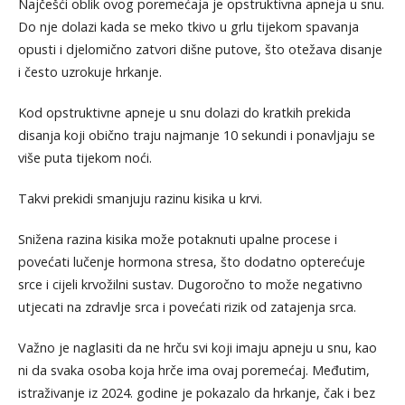
Najčešći oblik ovog poremećaja je opstruktivna apneja u snu.
Do nje dolazi kada se meko tkivo u grlu tijekom spavanja
opusti i djelomično zatvori dišne putove, što otežava disanje
i često uzrokuje hrkanje.
Kod opstruktivne apneje u snu dolazi do kratkih prekida
disanja koji obično traju najmanje 10 sekundi i ponavljaju se
više puta tijekom noći.
Takvi prekidi smanjuju razinu kisika u krvi.
Snižena razina kisika može potaknuti upalne procese i
povećati lučenje hormona stresa, što dodatno opterećuje
srce i cijeli krvožilni sustav. Dugoročno to može negativno
utjecati na zdravlje srca i povećati rizik od zatajenja srca.
Važno je naglasiti da ne hrču svi koji imaju apneju u snu, kao
ni da svaka osoba koja hrče ima ovaj poremećaj. Međutim,
istraživanje iz 2024. godine je pokazalo da hrkanje, čak i bez