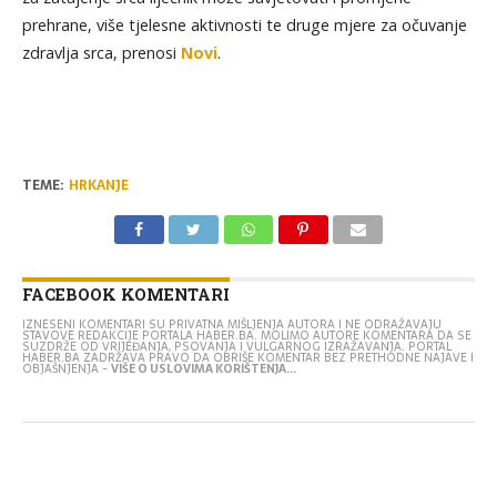
prehrane, više tjelesne aktivnosti te druge mjere za očuvanje
zdravlja srca, prenosi
Novi
.
TEME:
HRKANJE
FACEBOOK KOMENTARI
IZNESENI KOMENTARI SU PRIVATNA MIŠLJENJA AUTORA I NE ODRAŽAVAJU
STAVOVE REDAKCIJE PORTALA HABER.BA. MOLIMO AUTORE KOMENTARA DA SE
SUZDRŽE OD VRIJEĐANJA, PSOVANJA I VULGARNOG IZRAŽAVANJA. PORTAL
HABER.BA ZADRŽAVA PRAVO DA OBRIŠE KOMENTAR BEZ PRETHODNE NAJAVE I
OBJAŠNJENJA -
VIŠE O USLOVIMA KORIŠTENJA...