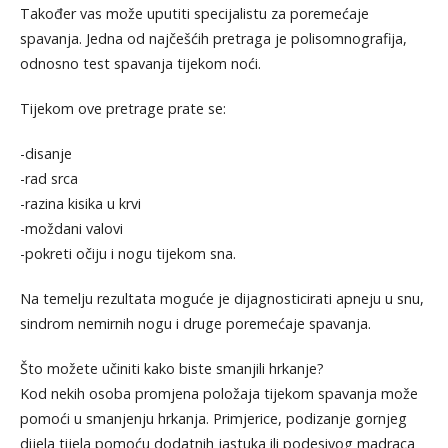
Također vas može uputiti specijalistu za poremećaje
spavanja. Jedna od najčešćih pretraga je polisomnografija,
odnosno test spavanja tijekom noći.
Tijekom ove pretrage prate se:
-disanje
-rad srca
-razina kisika u krvi
-moždani valovi
-pokreti očiju i nogu tijekom sna.
Na temelju rezultata moguće je dijagnosticirati apneju u snu,
sindrom nemirnih nogu i druge poremećaje spavanja.
Što možete učiniti kako biste smanjili hrkanje?
Kod nekih osoba promjena položaja tijekom spavanja može
pomoći u smanjenju hrkanja. Primjerice, podizanje gornjeg
dijela tijela pomoću dodatnih jastuka ili podesivog madraca