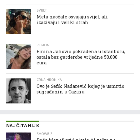
SVIJET
Meta naočale osvajaju svijet, ali
izazivaju i veliki strah
REGION
Emina Jahović pokradena u Istanbulu,
ostala bez garderobe vrijedne 50.000
eura
CRNA HRONIKA
Ovo je Šefik Nadarević kojeg je usmrtio
sugrađanin u Cazinu
NAJČITANIJE
SHOWBIZ