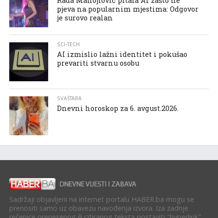
Rada Manojlović pitala AI zašto ne
pjeva na popularnim mjestima: Odgovor
je surovo realan
SCI-TECH
AI izmislio lažni identitet i pokušao
prevariti stvarnu osobu
SVAŠTARA
Dnevni horoskop za 6. avgust.2026.
Sadržaji objavljeni na internet portalu HABER.ba mogu se
prenositi samo uz obavezu navođenja izvora. Iza zadnje
rečenice prenesenog ili citiranog teksta postaviti "hyperlink"