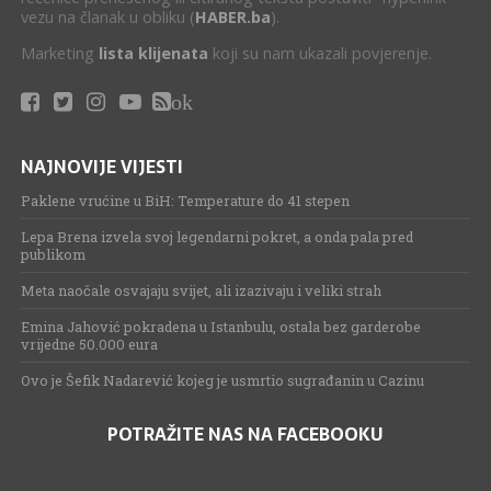
vezu na članak u obliku (
HABER.ba
).
Marketing
lista klijenata
koji su nam ukazali povjerenje.
ok
NAJNOVIJE VIJESTI
Paklene vrućine u BiH: Temperature do 41 stepen
Lepa Brena izvela svoj legendarni pokret, a onda pala pred
publikom
Meta naočale osvajaju svijet, ali izazivaju i veliki strah
Emina Jahović pokradena u Istanbulu, ostala bez garderobe
vrijedne 50.000 eura
Ovo je Šefik Nadarević kojeg je usmrtio sugrađanin u Cazinu
POTRAŽITE NAS NA FACEBOOKU