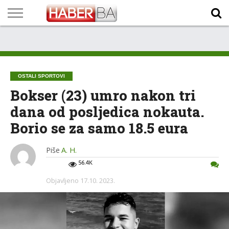
VIJESTI
BIZNIS
SPORT
SHOWBIZ
LIFESTYLE
SCI-
AUTO
ZANIMLJIVOSTI
FOTO
VIDEO
TV
VREMENSKA
STANJE NA
KURSNA
O
MARKETING
IMPRESSUM
KONTAKT
TECH
PROGRAM
PROGNOZA
PUTEVIMA
LISTA
NAMA
OSTALI SPORTOVI
Bokser (23) umro nakon tri
dana od posljedica nokauta.
Borio se za samo 18.5 eura
Piše
A. H.
56.4K
Objavljeno
17.10. 2023.