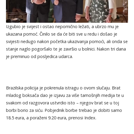
Izgubio je svijest i ostao nepomično ležati, a ubrzo mu je
ukazana pomoć. Činilo se da će biti sve u redu i došao je
svijesti nedugo nakon početka ukazivanja pomoći, ali onda se
stanje naglo pogoršalo te je završio u bolnici. Nakon tri dana
je preminuo od posljedica udarca.
Brazilska policija je pokrenula istragu o ovom slučaju. Brat
mladog boksača dao je izjavu za više tamošnjih medija te u
svakom od razgovora ustvrdio isto – njegov brat se u toj
borbi borio za siću. Pobjednik borbe trebao je dobiti samo
18.5 eura, a poraženi 9.20 eura, prenosi Index.