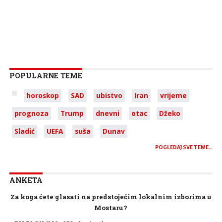
POPULARNE TEME
horoskop
SAD
ubistvo
Iran
vrijeme
prognoza
Trump
dnevni
otac
Džeko
Sladić
UEFA
suša
Dunav
POGLEDAJ SVE TEME…
ANKETA
Za koga ćete glasati na predstojećim lokalnim izborima u
Mostaru?