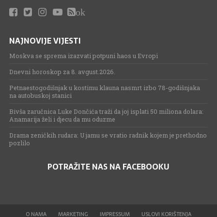
ok
NAJNOVIJE VIJESTI
Moskva se sprema izazvati potpuni haos u Evropi
Dnevni horoskop za 8. avgust.2026.
Petnaestogodišnjak u kostimu klauna nasmrt izbo 78-godišnjaka
na autobuskoj stanici
Bivša zaručnica Luke Dončića traži da joj isplati 50 miliona dolara:
Anamarija želi i djecu da mu oduzme
Drama zeničkih rudara: U jamu se vratio radnik kojem je prethodno
pozlilo
POTRAŽITE NAS NA FACEBOOKU
O NAMA
MARKETING
IMPRESSUM
USLOVI KORIŠTENJA