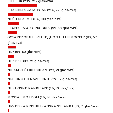
BH BLOK
(29%, 252 glas/ova)
KOALICIJA ZA MOSTAR
(25%, 221 glas/ova)
NEĆU GLASATI
(11%, 100 glas/ova)
PLATFORMA ZA PROGRES
(9%, 82 glas/ova)
ОСТАЈТЕ ОВДЈЕ - ЗАЈЕДНО ЗА НАШ МОСТАР
(8%, 67
glas/ova)
HDZ
(6%, 50 glas/ova)
HDZ 1990
(3%, 25 glas/ova)
NISAM JOŠ ODLUČILA/O
(2%, 21 glas/ova)
NIJEDNU OD NAVEDENIH
(2%, 17 glas/ova)
NEZAVISNE KANDIDATE
(2%, 15 glas/ova)
MOSTAR MOJ DOM
(2%, 14 glas/ova)
HRVATSKA REPUBLIKANSKA STRANKA
(1%, 7 glas/ova)