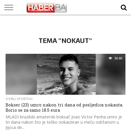
VIJESTI
BIZNIS
SPORT
SHOWBIZ
LIFESTYLE
SCI-
AUTO
ZANIMLJIVOSTI
FOTO
VIDEO
TV
VREMENSKA
STANJE NA
KURSNA
O
MARKETING
IMPRESSUM
KONTAKT
TECH
PROGRAM
PROGNOZA
PUTEVIMA
LISTA
NAMA
TEMA "NOKAUT"
56.6K
OSTALI SPORTOVI
Bokser (23) umro nakon tri dana od posljedica nokauta.
Borio se za samo 18.5 eura
MLADI brazilski amaterski boksač Joao Victor Penha umro je
tri dana nakon što je teško nokautiran u meču održanom u
Jijoca de...