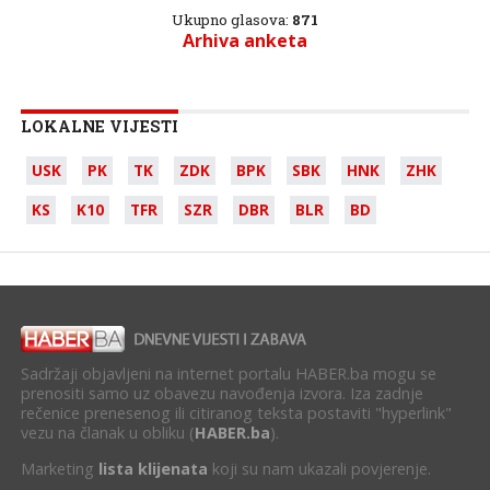
Ukupno glasova:
871
Arhiva anketa
LOKALNE VIJESTI
USK
PK
TK
ZDK
BPK
SBK
HNK
ZHK
KS
K10
TFR
SZR
DBR
BLR
BD
Sadržaji objavljeni na internet portalu HABER.ba mogu se
prenositi samo uz obavezu navođenja izvora. Iza zadnje
rečenice prenesenog ili citiranog teksta postaviti "hyperlink"
vezu na članak u obliku (
HABER.ba
).
Marketing
lista klijenata
koji su nam ukazali povjerenje.