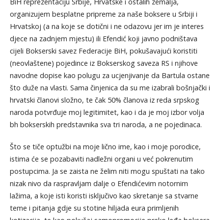
BiH reprezentaciju Srbije, Hrvatske i ostalih zemalja,
organizujem besplatne pripreme za naše boksere u Srbiji i
Hrvatskoj (a na koje se dotični i ne odazovu jer im je interes
djece na zadnjem mjestu) ili Efendić koji javno podništava
cijeli Bokserski savez Federacije BiH, pokušavajući koristiti
(neovlaštene) pojedince iz Bokserskog saveza RS i njihove
navodne dopise kao polugu za ucjenjivanje da Bartula ostane
što duže na vlasti. Sama činjenica da su me izabrali bošnjački i
hrvatski članovi složno, te čak 50% članova iz reda srpskog
naroda potvrđuje moj legitimitet, kao i da je moj izbor volja
bh bokserskih predstavnika sva tri naroda, a ne pojedinaca.
Što se tiče optužbi na moje lično ime, kao i moje porodice,
istima će se pozabaviti nadležni organi u već pokrenutim
postupcima. Ja se zaista ne želim niti mogu spuštati na tako
nizak nivo da raspravljam dalje o Efendićevim notornim
lažima, a koje isti koristi isključivo kao skretanje sa stvarne
teme i pitanja gdje su stotine hiljada eura primljenih