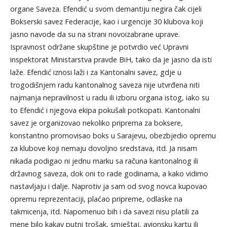
organe Saveza. Efendić u svom demantiju negira čak cijeli
Bokserski savez Federacije, kao i urgencije 30 klubova koji
jasno navode da su na strani novoizabrane uprave.
Ispravnost održane skupštine je potvrdio već Upravni
inspektorat Ministarstva pravde BiH, tako da je jasno da isti
laže. Efendić iznosi laži i za Kantonalni savez, gdje u
trogodišnjem radu kantonalnog saveza nije utvrđena niti
najmanja nepravilnost u radu ili izboru organa istog, iako su
to Efendić i njegova ekipa pokušali potkopati. Kantonalni
savez je organizovao nekoliko priprema za boksere,
konstantno promovisao boks u Sarajevu, obezbjedio opremu
za klubove koji nemaju dovoljno sredstava, itd. Ja nisam
nikada podigao ni jednu marku sa računa kantonalnog ili
državnog saveza, dok oni to rade godinama, a kako vidimo
nastavljaju i dalje. Naprotiv ja sam od svog novca kupovao
opremu reprezentaciji, plaćao pripreme, odlaske na
takmicenja, itd. Napomenuo bih i da savezi nisu platili za
mene bilo kakav putni trošak, smještaj, avionsku kartu ili