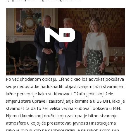
Po već uhodanom običaju, Efendić kao loš advokat pokušava
svoje nedostatke nadoknaditi objavljivanjem laži i stvaranjem
lažne percepcije kako su Kunovac i Džafo jedini koji žele
smjenu stare uprave i zaustavljanje kriminala u BS BiH, iako je
stvarnost ta da to želi velika većina klubova i boksera u BiH.
Njemu i kriminalnoj družini koju zastupa je bitno stvaranje
atmosfere u kojoj će prezentovati javnosti i institucijama
kako je ovo sukob na osobnoj razini, a ne sukob skoro svih