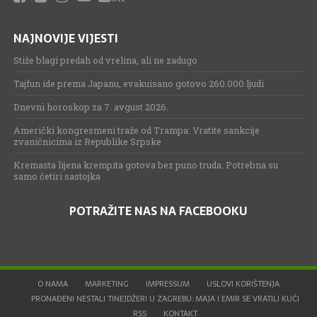
NAJNOVIJE VIJESTI
Stiže blagi predah od vrelina, ali ne zadugo
Tajfun ide prema Japanu, evakuisano gotovo 260.000 ljudi
Dnevni horoskop za 7. avgust 2026.
Američki kongresmeni traže od Trampa: Vratite sankcije
zvaničnicima iz Republike Srpske
Kremasta lijena krempita gotova bez puno truda: Potrebna su
samo četiri sastojka
POTRAŽITE NAS NA FACEBOOKU
O NAMA
MARKETING
IMPRESSUM
USLOVI KORIŠTENJA
PRONAĐENI NESTALI TINEJDŽERI U ZAGREBU: MAJA I EMIR SE VRATILI KUĆI
RSS
KONTAKT