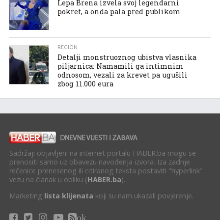
Lepa Brena izvela svoj legendarni
pokret, a onda pala pred publikom
REGION
Detalji monstruoznog ubistva vlasnika
piljarnica: Namamili ga intimnim
odnosom, vezali za krevet pa ugušili
zbog 11.000 eura
Sadržaji objavljeni na internet portalu HABER.ba mogu se
prenositi samo uz obavezu navođenja izvora. Iza zadnje
rečenice prenesenog ili citiranog teksta postaviti "hyperlink"
vezu na članak u obliku (
HABER.ba
).
Marketing
lista klijenata
koji su nam ukazali povjerenje.
ok