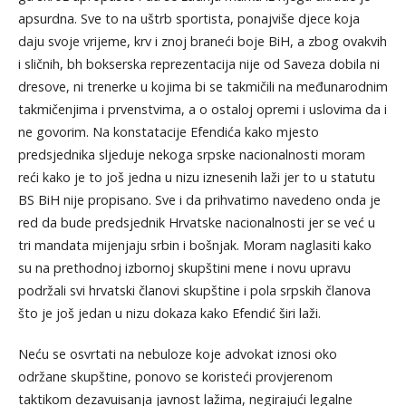
apsurdna. Sve to na uštrb sportista, ponajviše djece koja
daju svoje vrijeme, krv i znoj braneći boje BiH, a zbog ovakvih
i sličnih, bh bokserska reprezentacija nije od Saveza dobila ni
dresove, ni trenerke u kojima bi se takmičili na međunarodnim
takmičenjima i prvenstvima, a o ostaloj opremi i uslovima da i
ne govorim. Na konstatacije Efendića kako mjesto
predsjednika sljeduje nekoga srpske nacionalnosti moram
reći kako je to još jedna u nizu iznesenih laži jer to u statutu
BS BiH nije propisano. Sve i da prihvatimo navedeno onda je
red da bude predsjednik Hrvatske nacionalnosti jer se već u
tri mandata mijenjaju srbin i bošnjak. Moram naglasiti kako
su na prethodnoj izbornoj skupštini mene i novu upravu
podržali svi hrvatski članovi skupštine i pola srpskih članova
što je još jedan u nizu dokaza kako Efendić širi laži.
Neću se osvrtati na nebuloze koje advokat iznosi oko
održane skupštine, ponovo se koristeći provjerenom
taktikom dezavuisanja javnost lažima, negirajući legalne