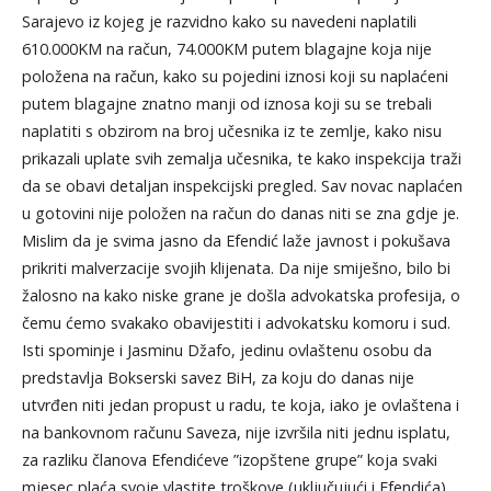
Sarajevo iz kojeg je razvidno kako su navedeni naplatili
610.000KM na račun, 74.000KM putem blagajne koja nije
položena na račun, kako su pojedini iznosi koji su naplaćeni
putem blagajne znatno manji od iznosa koji su se trebali
naplatiti s obzirom na broj učesnika iz te zemlje, kako nisu
prikazali uplate svih zemalja učesnika, te kako inspekcija traži
da se obavi detaljan inspekcijski pregled. Sav novac naplaćen
u gotovini nije položen na račun do danas niti se zna gdje je.
Mislim da je svima jasno da Efendić laže javnost i pokušava
prikriti malverzacije svojih klijenata. Da nije smiješno, bilo bi
žalosno na kako niske grane je došla advokatska profesija, o
čemu ćemo svakako obavijestiti i advokatsku komoru i sud.
Isti spominje i Jasminu Džafo, jedinu ovlaštenu osobu da
predstavlja Bokserski savez BiH, za koju do danas nije
utvrđen niti jedan propust u radu, te koja, iako je ovlaštena i
na bankovnom računu Saveza, nije izvršila niti jednu isplatu,
za razliku članova Efendićeve ”izopštene grupe” koja svaki
mjesec plaća svoje vlastite troškove (uključujući i Efendića),