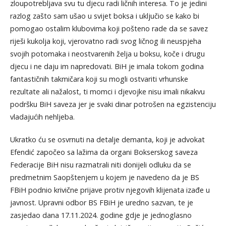
zloupotrebljava svu tu djecu radi ličnih interesa. To je jedini
razlog zašto sam ušao u svijet boksa i uključio se kako bi
pomogao ostalim klubovima koji pošteno rade da se savez
riješi kukolja koji, vjerovatno radi svog ličnog ili neuspjeha
svojih potomaka i neostvarenih želja u boksu, koče i drugu
djecu i ne daju im napredovati. BiH je imala tokom godina
fantastičnih takmičara koji su mogli ostvariti vrhunske
rezultate ali nažalost, ti momci i djevojke nisu imali nikakvu
podršku BiH saveza jer je svaki dinar potrošen na egzistenciju
vladajućih nehljeba.
Ukratko ću se osvrnuti na detalje demanta, koji je advokat
Efendić započeo sa lažima da organi Bokserskog saveza
Federacije BiH nisu razmatrali niti donijeli odluku da se
predmetnim Saopštenjem u kojem je navedeno da je BS
FBiH podnio krivične prijave protiv njegovih klijenata izađe u
javnost. Upravni odbor BS FBiH je uredno sazvan, te je
zasjedao dana 17.11.2024. godine gdje je jednoglasno