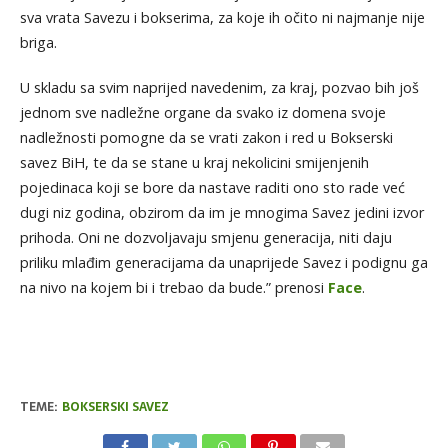
sva vrata Savezu i bokserima, za koje ih očito ni najmanje nije
briga.
U skladu sa svim naprijed navedenim, za kraj, pozvao bih još
jednom sve nadležne organe da svako iz domena svoje
nadležnosti pomogne da se vrati zakon i red u Bokserski
savez BiH, te da se stane u kraj nekolicini smijenjenih
pojedinaca koji se bore da nastave raditi ono sto rade već
dugi niz godina, obzirom da im je mnogima Savez jedini izvor
prihoda. Oni ne dozvoljavaju smjenu generacija, niti daju
priliku mlađim generacijama da unaprijede Savez i podignu ga
na nivo na kojem bi i trebao da bude.” prenosi
Face
.
TEME:
BOKSERSKI SAVEZ