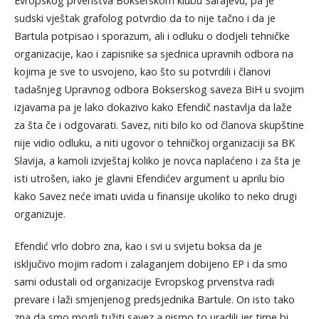
Evropskog prvenstva Bokserskom klubu Sarajevu, pa je
sudski vještak grafolog potvrdio da to nije tačno i da je
Bartula potpisao i sporazum, ali i odluku o dodjeli tehničke
organizacije, kao i zapisnike sa sjednica upravnih odbora na
kojima je sve to usvojeno, kao što su potvrdili i članovi
tadašnjeg Upravnog odbora Bokserskog saveza BiH u svojim
izjavama pa je lako dokazivo kako Efendič nastavlja da laže
za šta če i odgovarati. Savez, niti bilo ko od članova skupštine
nije vidio odluku, a niti ugovor o tehničkoj organizaciji sa BK
Slavija, a kamoli izvještaj koliko je novca naplaćeno i za šta je
isti utrošen, iako je glavni Efendićev argument u aprilu bio
kako Savez neće imati uvida u finansije ukoliko to neko drugi
organizuje.
Efendić vrlo dobro zna, kao i svi u svijetu boksa da je
isključivo mojim radom i zalaganjem dobijeno EP i da smo
sami odustali od organizacije Evropskog prvenstva radi
prevare i laži smjenjenog predsjednika Bartule. On isto tako
zna da smo mogli tužiti savez a nismo to uradili jer time bi