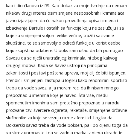
kao i dio članova iz RS. Kao dokaz za moje tvrdnje da nemam
nikakav drugi interes osim smjene nesposobnih i kriminalaca,
javno izjavljujem da ću nakon provođenja upisa izmjena i
izbacivanja Bartule i ostalih sa funkcije koju ne zaslužuju i sa
koje su smijenjeni voljom velike većine, tražiti sazivanje
skupštine, te se samovoljno odreći funkcije u korist osobe
koju skupština odabere. U boks sam ušao da bih pomogao
Savezu da se riješi unutrašnjeg kriminala, ni zbog kakvog
drugog motiva. Kada se Savez ustroji na principima
zakonitosti i postavi poštena uprava, moj cilj će biti ispunjen.
Efendić i smijenjeni zastupaju logiku kako renomirani sportisti
treba da vode savez, a ja moram reci da ih nisam mnogo
prepoznao u imenima koje je naveo. Šta više, među
spomenutim imenima sam pretežno prepoznao u narodu
prozvane tzv. švercere cigareta, reketaše, smijenjene državne
službenike za koje se vezuju razne afere itd. Logika da
Bokserski savez treba da vode bokseri, pa i po cijenu toga da
ga skroz upropaste i da se zadnja marka iz njega ukrade je