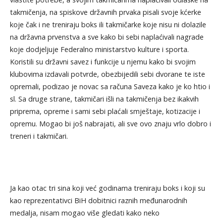
takmičenja, na spiskove državnih prvaka pisali svoje kćerke
koje čak i ne treniraju boks ili takmičarke koje nisu ni dolazile
na državna prvenstva a sve kako bi sebi naplaćivali nagrade
koje dodjeljuje Federalno ministarstvo kulture i sporta.
Koristili su državni savez i funkcije u njemu kako bi svojim
klubovima izdavali potvrde, obezbijedili sebi dvorane te iste
opremali, podizao je novac sa računa Saveza kako je ko htio i
sl. Sa druge strane, takmičari išli na takmičenja bez ikakvih
priprema, opreme i sami sebi plaćali smještaje, kotizacije i
opremu. Mogao bi još nabrajati, ali sve ovo znaju vrlo dobro i
treneri i takmičari.
Ja kao otac tri sina koji već godinama treniraju boks i koji su
kao reprezentativci BiH dobitnici raznih međunarodnih
medalja, nisam mogao više gledati kako neko