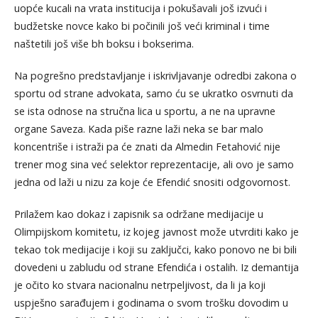
uopće kucali na vrata institucija i pokušavali još izvući i
budžetske novce kako bi počinili još veći kriminal i time
naštetili još više bh boksu i bokserima.
Na pogrešno predstavljanje i iskrivljavanje odredbi zakona o
sportu od strane advokata, samo ću se ukratko osvrnuti da
se ista odnose na stručna lica u sportu, a ne na upravne
organe Saveza. Kada piše razne laži neka se bar malo
koncentriše i istraži pa će znati da Almedin Fetahović nije
trener mog sina već selektor reprezentacije, ali ovo je samo
jedna od laži u nizu za koje će Efendić snositi odgovornost.
Prilažem kao dokaz i zapisnik sa održane medijacije u
Olimpijskom komitetu, iz kojeg javnost može utvrditi kako je
tekao tok medijacije i koji su zaključci, kako ponovo ne bi bili
dovedeni u zabludu od strane Efendića i ostalih. Iz demantija
je očito ko stvara nacionalnu netrpeljivost, da li ja koji
uspješno sarađujem i godinama o svom trošku dovodim u