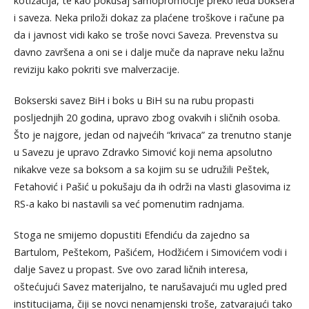
kotizacija, te kao pokušaj samopromocije preko leđa boksera
i saveza. Neka priloži dokaz za plaćene troškove i račune pa
da i javnost vidi kako se troše novci Saveza. Prevenstva su
davno završena a oni se i dalje muče da naprave neku lažnu
reviziju kako pokriti sve malverzacije.
Bokserski savez BiH i boks u BiH su na rubu propasti
posljednjih 20 godina, upravo zbog ovakvih i sličnih osoba.
Što je najgore, jedan od najvećih “krivaca” za trenutno stanje
u Savezu je upravo Zdravko Simović koji nema apsolutno
nikakve veze sa boksom a sa kojim su se udružili Peštek,
Fetahović i Pašić u pokušaju da ih održi na vlasti glasovima iz
RS-a kako bi nastavili sa već pomenutim radnjama.
Stoga ne smijemo dopustiti Efendiću da zajedno sa
Bartulom, Peštekom, Pašićem, Hodžićem i Simovićem vodi i
dalje Savez u propast. Sve ovo zarad ličnih interesa,
oštećujući Savez materijalno, te narušavajući mu ugled pred
institucijama, čiji se novci nenamjenski troše, zatvarajući tako