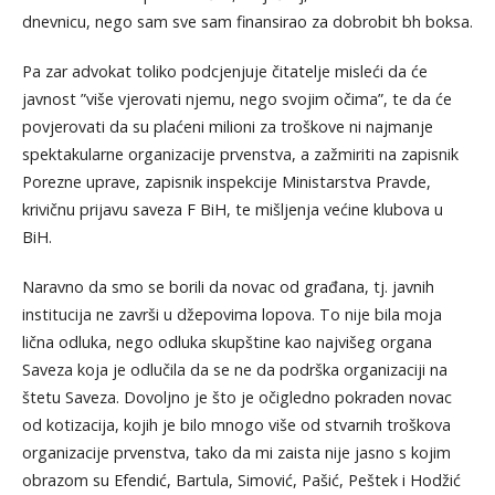
dnevnicu, nego sam sve sam finansirao za dobrobit bh boksa.
Pa zar advokat toliko podcjenjuje čitatelje misleći da će
javnost ”više vjerovati njemu, nego svojim očima”, te da će
povjerovati da su plaćeni milioni za troškove ni najmanje
spektakularne organizacije prvenstva, a zažmiriti na zapisnik
Porezne uprave, zapisnik inspekcije Ministarstva Pravde,
krivičnu prijavu saveza F BiH, te mišljenja većine klubova u
BiH.
Naravno da smo se borili da novac od građana, tj. javnih
institucija ne završi u džepovima lopova. To nije bila moja
lična odluka, nego odluka skupštine kao najvišeg organa
Saveza koja je odlučila da se ne da podrška organizaciji na
štetu Saveza. Dovoljno je što je očigledno pokraden novac
od kotizacija, kojih je bilo mnogo više od stvarnih troškova
organizacije prvenstva, tako da mi zaista nije jasno s kojim
obrazom su Efendić, Bartula, Simović, Pašić, Peštek i Hodžić