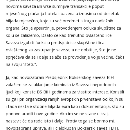
novcima saveza i/ili vrše sumnjive transakcije poput
mjesečnog plaćanja hotela i bazena u iznosima od desetak
hiljada mjesečno, koje su već predmet istraga nadležnih
organa. Što je apsurdnije, provođenjem odluka skupštine za
koju se zalažemo, Džafo će kao trenutno ovlašteno lice
Saveza izgubiti funkciju predsjednice skupštine i lica
ovlaštenog za zastupanje saveza, a ne dobiti je, što je ne
sprječava da se i dalje zalaže za provođenje volje većine, čak i
na svoju ”štetu”.
Ja, kao novoizabrani Predsjednik Bokserskog saveza BiH
zalažem se za uklanjanje kriminala iz Saveza i nepodobnih
ljudi koji koriste BS BiH godinama za vlastite interese. Koristili
su ga i pri organizaciji ranijih evropskih prvenstava od kojih su
i tada nestale stotine hiljada eura kao i dokumentacija, što su
ponovo uradili i ove godine. Ako im se ne stane u kraj,
nastavit će da rade isto i dalje. Protiv toga se borimo mi,
novoizabrana uprava, ali i cjelokupan Bokserski savez FBiH,