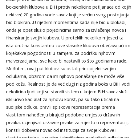
bokserskih klubova u BiH protiv nekolicine petljanaca od kojih
neki već 20 godina vode savez koji je većinu svog postojanja
bio blokiran. .U rijetkim momentima kada nije bio u blokadi,
onda je opet služio pojedincima samo za izvlačenje novca i
finansiranje svojih klubova. U proteklih nekoliko mjeseci ta
ista družina konstantno zove vlasnike klubova obećavajući im
kojekakve pogodnosti u zamjenu za podršku njihovim
malverzacijama, sve kako bi nastavili to što godinama rade.
Međutim, ovaj put klubovi su ostali principijelni svojim
odlukama, obzirom da im njihovo ponašanje ne može više
pod kožu. Realnost je da već dugi niz godina boks u BiH vodi
nekolicina ljudi koji su stvorili sistem u kojem BiH savez služi
isključivo kao alat za njihovu korist, pa su tako uticali na
sudijske odluke, pravili spiskove reprezentacija prema
vlastitom nahođenju birajući podobne umjesto državnih
prvaka, ucjenjivali državne prvake za mjesto u reprezentaciji,
koristili dobiveni novac od institucija za svoje klubove i
vlastite potrebe, a svojim takmičarima naplaćivali odlaske na