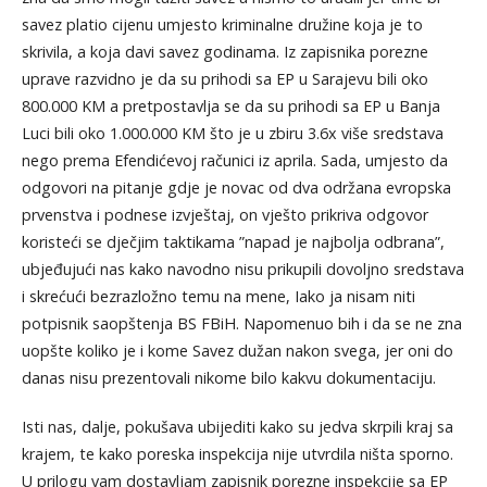
savez platio cijenu umjesto kriminalne družine koja je to
skrivila, a koja davi savez godinama. Iz zapisnika porezne
uprave razvidno je da su prihodi sa EP u Sarajevu bili oko
800.000 KM a pretpostavlja se da su prihodi sa EP u Banja
Luci bili oko 1.000.000 KM što je u zbiru 3.6x više sredstava
nego prema Efendićevoj računici iz aprila. Sada, umjesto da
odgovori na pitanje gdje je novac od dva održana evropska
prvenstva i podnese izvještaj, on vješto prikriva odgovor
koristeći se dječjim taktikama ”napad je najbolja odbrana”,
ubjeđujući nas kako navodno nisu prikupili dovoljno sredstava
i skrećući bezrazložno temu na mene, Iako ja nisam niti
potpisnik saopštenja BS FBiH. Napomenuo bih i da se ne zna
uopšte koliko je i kome Savez dužan nakon svega, jer oni do
danas nisu prezentovali nikome bilo kakvu dokumentaciju.
Isti nas, dalje, pokušava ubijediti kako su jedva skrpili kraj sa
krajem, te kako poreska inspekcija nije utvrdila ništa sporno.
U prilogu vam dostavljam zapisnik porezne inspekcije sa EP