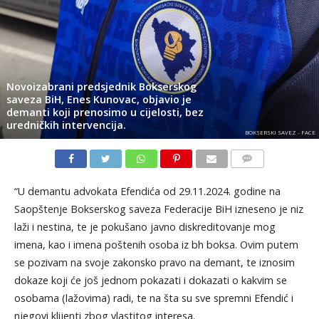
Novoizabrani predsjednik Bokserskog
saveza BiH, Enes Kunovac, objavio je
demanti koji prenosimo u cijelosti, bez
uredničkih intervencija.
BOKSERSKI SAVEZ - FACE
KOMENTARI
“U demantu advokata Efendića od 29.11.2024. godine na
Saopštenje Bokserskog saveza Federacije BiH izneseno je niz
laži i nestina, te je pokušano javno diskreditovanje mog
imena, kao i imena poštenih osoba iz bh boksa. Ovim putem
se pozivam na svoje zakonsko pravo na demant, te iznosim
dokaze koji će još jednom pokazati i dokazati o kakvim se
osobama (lažovima) radi, te na šta su sve spremni Efendić i
njegovi klijenti zbog vlastitog interesa.