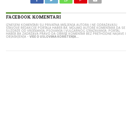
FACEBOOK KOMENTARI
IZNESENI KOMENTARI SU PRIVATNA MIŠLJENJA AUTORA I NE ODRAŽAVAJU
STAVOVE REDAKCIJE PORTALA HABER.BA. MOLIMO AUTORE KOMENTARA DA SE
SUZDRŽE OD VRIJEĐANJA, PSOVANJA I VULGARNOG IZRAŽAVANJA. PORTAL
HABER.BA ZADRŽAVA PRAVO DA OBRIŠE KOMENTAR BEZ PRETHODNE NAJAVE I
OBJAŠNJENJA -
VIŠE O USLOVIMA KORIŠTENJA...