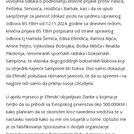
usvojena odluka o podnošenju krivične prijave protiv Pašića,
Pešteka, Simovića, Hodžića i Bartule, kao i da se uputi
saopštenje za javnost (dokaz: poziv na sjednicu Upravnog
odbora BS FBiH od 12.11.2024. godine sa dnevnim redom,
krivična prijava BS FBiH potpisana od strane upravnog
odbora tj Hamida Šemića, Edisa Efendića, Ramiza Aljića,
Amine Peljto, Vjekoslava Bošnjaka, Boška Mišiča i Rinalda
Pikolotija, renomiranih sportskih radnika i bokserskih
šampiona, te vlasnika dugogodišnjih bokserskih klubova koji
su iznjedrili najveće šampione bh boksa. Ovo samo dokazuje
da Efendić pokušava obmanut javnosti, te da su spremni i na
najgore laži samo da prikriju svoja (zlo)djela.
U aprilu mjesecu je Efendić objavljivao članke u kojima je
tvrdio da su prihodi sa Evropskog prvenstva oko 500.000KM i
kako planiram da se okoristim kroz navedena sredstva te u
nastavku navodi kako su me oni osujetili u tome. Optužio me
je za falsifikovanje Sporazuma o dodjeli organizacije