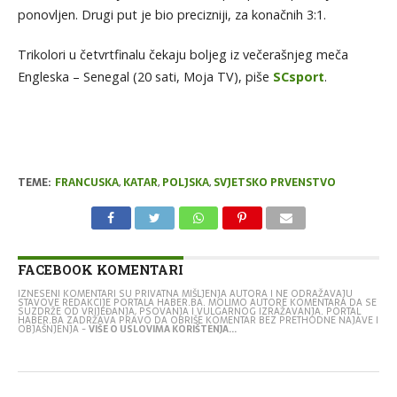
ponovljen. Drugi put je bio precizniji, za konačnih 3:1.
Trikolori u četvrtfinalu čekaju boljeg iz večerašnjeg meča
Engleska – Senegal (20 sati, Moja TV), piše
SCsport
.
TEME:
FRANCUSKA
,
KATAR
,
POLJSKA
,
SVJETSKO PRVENSTVO
FACEBOOK KOMENTARI
IZNESENI KOMENTARI SU PRIVATNA MIŠLJENJA AUTORA I NE ODRAŽAVAJU
STAVOVE REDAKCIJE PORTALA HABER.BA. MOLIMO AUTORE KOMENTARA DA SE
SUZDRŽE OD VRIJEĐANJA, PSOVANJA I VULGARNOG IZRAŽAVANJA. PORTAL
HABER.BA ZADRŽAVA PRAVO DA OBRIŠE KOMENTAR BEZ PRETHODNE NAJAVE I
OBJAŠNJENJA -
VIŠE O USLOVIMA KORIŠTENJA...