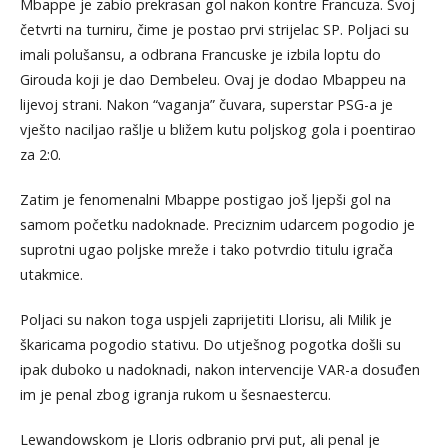
Mbappe je zabio prekrasan gol nakon kontre Francuza. Svoj
četvrti na turniru, čime je postao prvi strijelac SP. Poljaci su
imali polušansu, a odbrana Francuske je izbila loptu do
Girouda koji je dao Dembeleu. Ovaj je dodao Mbappeu na
lijevoj strani. Nakon “vaganja” čuvara, superstar PSG-a je
vješto naciljao rašlje u bližem kutu poljskog gola i poentirao
za 2:0.
Zatim je fenomenalni Mbappe postigao još ljepši gol na
samom početku nadoknade. Preciznim udarcem pogodio je
suprotni ugao poljske mreže i tako potvrdio titulu igrača
utakmice.
Poljaci su nakon toga uspjeli zaprijetiti Llorisu, ali Milik je
škaricama pogodio stativu. Do utješnog pogotka došli su
ipak duboko u nadoknadi, nakon intervencije VAR-a dosuđen
im je penal zbog igranja rukom u šesnaestercu.
Lewandowskom je Lloris odbranio prvi put, ali penal je