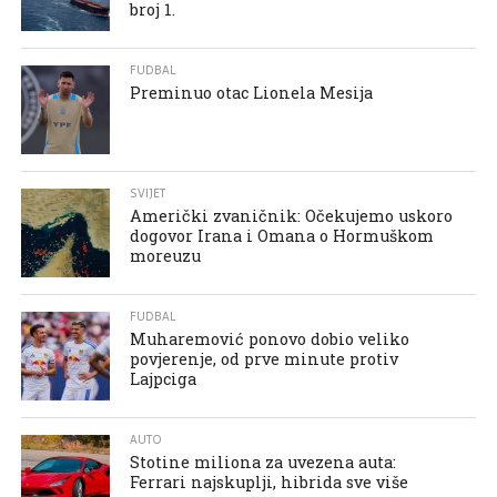
broj 1.
FUDBAL
Preminuo otac Lionela Mesija
SVIJET
Američki zvaničnik: Očekujemo uskoro
dogovor Irana i Omana o Hormuškom
moreuzu
FUDBAL
Muharemović ponovo dobio veliko
povjerenje, od prve minute protiv
Lajpciga
AUTO
Stotine miliona za uvezena auta:
Ferrari najskuplji, hibrida sve više