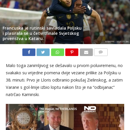
Francuska je rutinski savladala Poljsku
i plasirala se u četvrtfinale Svjetskog
prvenstva u Kataru.
MBAPPE - VIJESTI.BA
KOMENTARI
Malo toga zanimljivog se dešavalo u prvom poluvremenu, no
svakako su vrijedne pomena dvije vezane prilike za Poljsku u
38. minuti. Prvo je Lloris odbranio pokušaj Zielinskog, a zatim
Varane s gol-linije izbio loptu nakon što je na “odbijanac”
natrčao Kaminski.