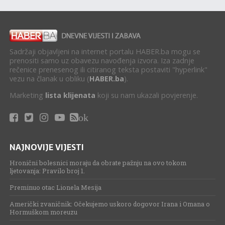
Sadržaji objavljeni na internet portalu HABER.ba mogu se
prenositi samo uz obavezu navođenja izvora. Iza zadnje
rečenice prenesenog ili citiranog teksta postaviti "hyperlink"
vezu na članak u obliku (
HABER.ba
).
Marketing
lista klijenata
koji su nam ukazali povjerenje.
ok
NAJNOVIJE VIJESTI
Hronični bolesnici moraju da obrate pažnju na ovo tokom
ljetovanja: Pravilo broj 1.
Preminuo otac Lionela Mesija
Američki zvaničnik: Očekujemo uskoro dogovor Irana i Omana o
Hormuškom moreuzu