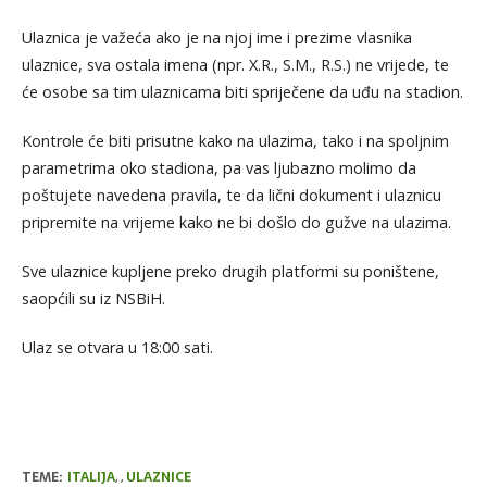
Ulaznica je važeća ako je na njoj ime i prezime vlasnika
ulaznice, sva ostala imena (npr. X.R., S.M., R.S.) ne vrijede, te
će osobe sa tim ulaznicama biti spriječene da uđu na stadion.
Kontrole će biti prisutne kako na ulazima, tako i na spoljnim
parametrima oko stadiona, pa vas ljubazno molimo da
poštujete navedena pravila, te da lični dokument i ulaznicu
pripremite na vrijeme kako ne bi došlo do gužve na ulazima.
Sve ulaznice kupljene preko drugih platformi su poništene,
saopćili su iz NSBiH.
Ulaz se otvara u 18:00 sati.
TEME:
ITALIJA
,
,
ULAZNICE