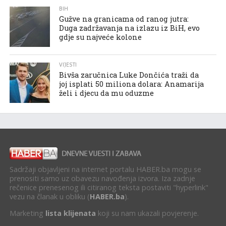
BIH
Gužve na granicama od ranog jutra:
Duga zadržavanja na izlazu iz BiH, evo
gdje su najveće kolone
VIJESTI
Bivša zaručnica Luke Dončića traži da
joj isplati 50 miliona dolara: Anamarija
želi i djecu da mu oduzme
Sadržaji objavljeni na internet portalu HABER.ba mogu se
prenositi samo uz obavezu navođenja izvora. Iza zadnje
rečenice prenesenog ili citiranog teksta postaviti "hyperlink"
vezu na članak u obliku (
HABER.ba
).
Marketing
lista klijenata
koji su nam ukazali povjerenje.