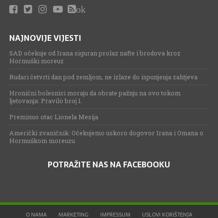
ok
NAJNOVIJE VIJESTI
SAD očekuje od Irana siguran prolaz nafte i brodova kroz
Hormuški moreuz
Rudari četvrti dan pod zemljom, ne izlaze do ispunjenja zahtjeva
Hronični bolesnici moraju da obrate pažnju na ovo tokom
ljetovanja: Pravilo broj 1.
Preminuo otac Lionela Mesija
Američki zvaničnik: Očekujemo uskoro dogovor Irana i Omana o
Hormuškom moreuzu
POTRAŽITE NAS NA FACEBOOKU
O NAMA
MARKETING
IMPRESSUM
USLOVI KORIŠTENJA