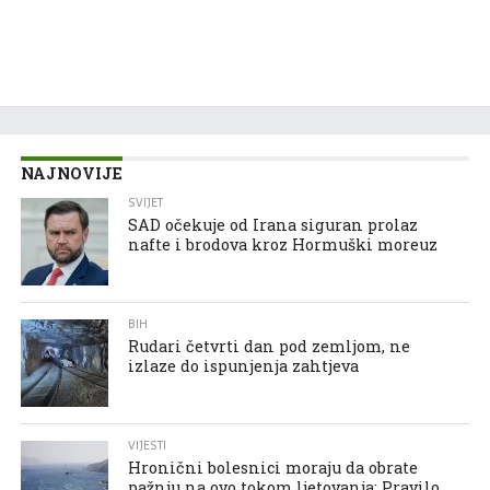
NAJNOVIJE
SVIJET
SAD očekuje od Irana siguran prolaz
nafte i brodova kroz Hormuški moreuz
BIH
Rudari četvrti dan pod zemljom, ne
izlaze do ispunjenja zahtjeva
VIJESTI
Hronični bolesnici moraju da obrate
pažnju na ovo tokom ljetovanja: Pravilo