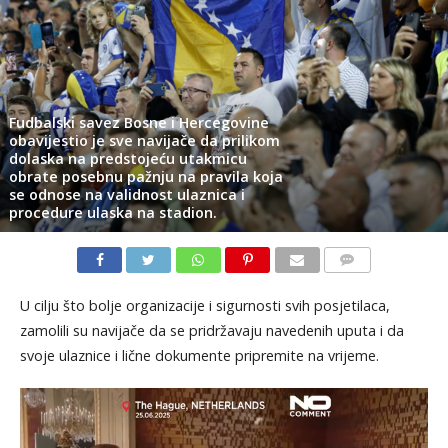
Fudbalski savez Bosne i Hercegovine
obavijestio je sve navijače da prilikom
dolaska na predstojeću utakmicu
obrate posebnu pažnju na pravila koja
se odnose na validnost ulaznica i
procedure ulaska na stadion.
KOMENTARI
U cilju što bolje organizacije i sigurnosti svih posjetilaca,
zamolili su navijače da se pridržavaju navedenih uputa i da
svoje ulaznice i lične dokumente pripremite na vrijeme.