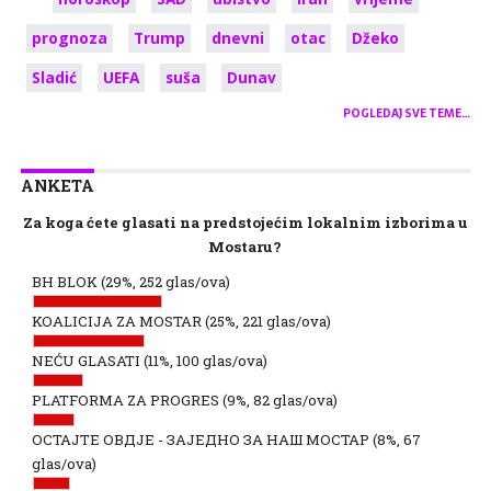
prognoza
Trump
dnevni
otac
Džeko
Sladić
UEFA
suša
Dunav
POGLEDAJ SVE TEME…
ANKETA
Za koga ćete glasati na predstojećim lokalnim izborima u
Mostaru?
BH BLOK
(29%, 252 glas/ova)
KOALICIJA ZA MOSTAR
(25%, 221 glas/ova)
NEĆU GLASATI
(11%, 100 glas/ova)
PLATFORMA ZA PROGRES
(9%, 82 glas/ova)
ОСТАЈТЕ ОВДЈЕ - ЗАЈЕДНО ЗА НАШ МОСТАР
(8%, 67
glas/ova)