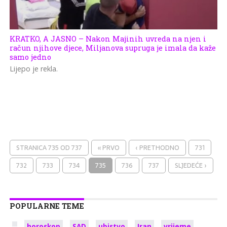
KRATKO, A JASNO – Nakon Majinih uvreda na njen i
račun njihove djece, Miljanova supruga je imala da kaže
samo jedno
Lijepo je rekla.
STRANICA 735 OD 737
« PRVO
‹ PRETHODNO
731
732
733
734
735
736
737
SLJEDEĆE ›
POPULARNE TEME
horoskop
SAD
ubistvo
Iran
vrijeme