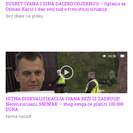
SUSRET IVANA I SINA DALEKO ODJEKNUO – Oglasio se
Osman Karić i dao svoj sud o trenutnoj situaciji
Bez dlake na jeziku.
69.5K
HITNA DISKVALIFIKACIJA IVANA BEŽI IZ ZADRUGE!
Necenzurisani SNIMAK – zbog ovoga će platiti 100.000
EURA
Nema nazad!