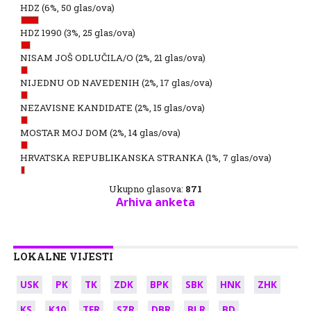
HDZ
(6%, 50 glas/ova)
HDZ 1990
(3%, 25 glas/ova)
NISAM JOŠ ODLUČILA/O
(2%, 21 glas/ova)
NIJEDNU OD NAVEDENIH
(2%, 17 glas/ova)
NEZAVISNE KANDIDATE
(2%, 15 glas/ova)
MOSTAR MOJ DOM
(2%, 14 glas/ova)
HRVATSKA REPUBLIKANSKA STRANKA
(1%, 7 glas/ova)
Ukupno glasova:
871
Arhiva anketa
LOKALNE VIJESTI
USK
PK
TK
ZDK
BPK
SBK
HNK
ZHK
KS
K10
TFR
SZR
DBR
BLR
BD