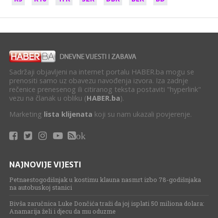
Sadržaji objavljeni na internet portalu HABER.ba mogu se
prenositi samo uz obavezu navođenja izvora. Iza zadnje
rečenice prenesenog ili citiranog teksta postaviti "hyperlink"
vezu na članak u obliku (
HABER.ba
).
Marketing
lista klijenata
koji su nam ukazali povjerenje.
ok
NAJNOVIJE VIJESTI
Petnaestogodišnjak u kostimu klauna nasmrt izbo 78-godišnjaka
na autobuskoj stanici
Bivša zaručnica Luke Dončića traži da joj isplati 50 miliona dolara:
Anamarija želi i djecu da mu oduzme