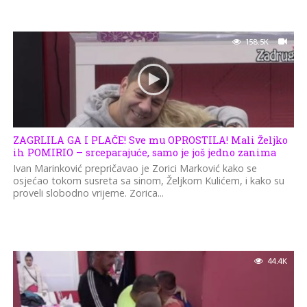
158.5K
ZAGRLILA GA I PLAČE! Sve mu OPROSTILA! Mali Željko
ih POMIRIO – srceparajuće, samo je još jedno zanima
Ivan Marinković prepričavao je Zorici Marković kako se
osjećao tokom susreta sa sinom, Željkom Kulićem, i kako su
proveli slobodno vrijeme. Zorica...
44.4K