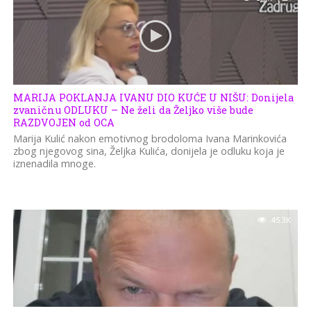
MARIJA POKLANJA IVANU DIO KUĆE U NIŠU: Donijela
zvaničnu ODLUKU – Ne želi da Željko više bude
RAZDVOJEN od OCA
Marija Kulić nakon emotivnog brodoloma Ivana Marinkovića
zbog njegovog sina, Željka Kulića, donijela je odluku koja je
iznenadila mnoge.
45.3K