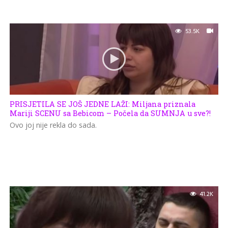
53.5K
PRISJETILA SE JOŠ JEDNE LAŽI: Miljana priznala
Mariji SCENU sa Bebicom – Počela da SUMNJA u sve?!
Ovo joj nije rekla do sada.
41.2K