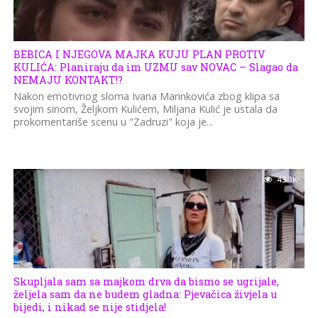
BEBICA I NJEGOVA MAJKA KUJU PLAN PROTIV
KULIĆA: Planiraju da im UZMU sav NOVAC – Slagao da
NEMAJU KONTAKT!?
Nakon emotivnog sloma Ivana Marinkovića zbog klipa sa
svojim sinom, Željkom Kulićem, Miljana Kulić je ustala da
prokomentariše scenu u "Zadruzi" koja je...
45.3K
Skupljala sam sa majkom drva da bismo se ugrijale,
željela sam da ne budem gladna: Pjevačica živjela u
bijedi, i nikad se nije stidjela!