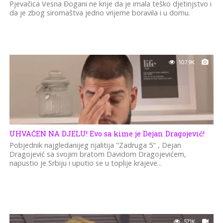
Pjevačica Vesna Đogani ne krije da je imala teško djetinjstvo i
da je zbog siromaštva jedno vrijeme boravila i u domu.
107.9K
UHVAĆEN NA DJELU! Evo sa kime je Dejan Dragojević!
Pobjednik najgledanijeg rijalitija "Zadruga 5" , Dejan
Dragojević sa svojim bratom Davidom Dragojevićem,
napustio je Srbiju i uputio se u toplije krajeve...
57.1K