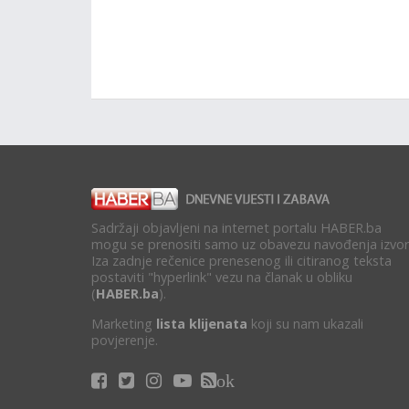
Sadržaji objavljeni na internet portalu HABER.ba
mogu se prenositi samo uz obavezu navođenja izvor
Iza zadnje rečenice prenesenog ili citiranog teksta
postaviti "hyperlink" vezu na članak u obliku
(
HABER.ba
).
Marketing
lista klijenata
koji su nam ukazali
povjerenje.
ok