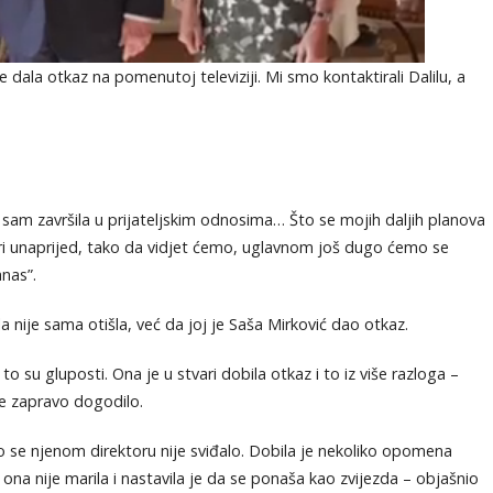
e dala otkaz na pomenutoj televiziji. Mi smo kontaktirali Dalilu, a
am završila u prijateljskim odnosima… Što se mojih daljih planova
vari unaprijed, tako da vidjet ćemo, uglavnom još dugo ćemo se
anas”.
a nije sama otišla, već da joj je Saša Mirković dao otkaz.
to su gluposti. Ona je u stvari dobila otkaz i to iz više razloga –
se zapravo dogodilo.
 se njenom direktoru nije sviđalo. Dobila je nekoliko opomena
ona nije marila i nastavila je da se ponaša kao zvijezda – objašnio