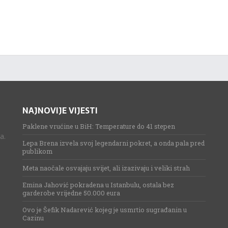
NAJNOVIJE VIJESTI
Paklene vrućine u BiH: Temperature do 41 stepen
a.
Lepa Brena izvela svoj legendarni pokret, a onda pala pred
publikom
Meta naočale osvajaju svijet, ali izazivaju i veliki strah
Emina Jahović pokradena u Istanbulu, ostala bez
garderobe vrijedne 50.000 eura
Ovo je Šefik Nadarević kojeg je usmrtio sugrađanin u
Cazinu