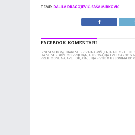
TEME:
DALILA DRAGOJEVIĆ
,
SAŠA MIRKOVIĆ
FACEBOOK KOMENTARI
IZNESENI KOMENTARI SU PRIVATNA MIŠLJENJA AUTORA I N
DA SE SUZDRŽE OD VRIJEĐANJA, PSOVANJA I VULGARNOG 
PRETHODNE NAJAVE I OBJAŠNJENJA -
VIŠE O USLOVIMA KORI