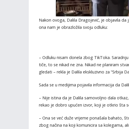
Nakon ovoga, Dalila Dragojević, je objavila da j
ona nam je obrazložila svoju odluku:
– Odluku nisam donela zbog TikToka. Saradnju s
tiče, to se nikad ne zna. Nikad ne planiram st
gledati – rekla je Dalila ekskluzivno za “Srbija D
Sada se u medijima pojavila informacija da Dalil
– Nije istina da je Dalila samovoljno dala otkaz, 
rekao je dobro upućen izvor, koji je otkrio šta 
– Ona se već duže vrijeme ponašala bahato, što
zbog načina na koji komunicira sa kolegama, ali 