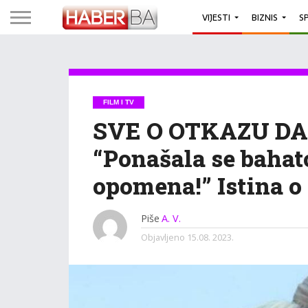
VIJESTI
BIZNIS
S
FILM I TV
SVE O OTKAZU DA
“Ponašala se bahato
opomena!” Istina o
Piše
A. V.
Objavljeno
15.08. 2023.