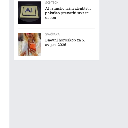
SCI-TECH
AI izmislio lažni identitet i
pokušao prevariti stvarnu
osobu
SVAŠTARA
Dnevni horoskop za 6.
avgust.2026.