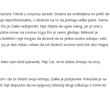
 koriste Tiktok u svojstvu zarade. Smatra da voditeljima ne priliči da
jnje neprofesionalno, s obzirom na to da primaju velike plate. Svima
o je Dalilu razbjesnilo. Nije željela da ugasi nalog, jer je ona u
 uzima novac na osnovu toga što je samo gledaju. Mirković je
u kolektiv i nije mogao da dozvoli da se jedna osoba izdvaja i sebi
 joj je dao otkaz i rekao da od sledeće sezone neće biti deo Hajpa
kako njen bivši ljubavnik, Filip Car, ne bi dobio emisiju na istoj
 i da će dobiti svoju emisiju, Dalila je pobjesnila. Pokušala je na
ić nije dopustio da na njegovoj televiziji drugi odlučuju o tome ko