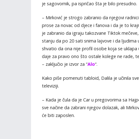
je sagovornik, pa ispričao šta je bilo presudno.
– Mirković je strogo zabranio da njegovi radnici
prose za novac od djece i fanova i da je to kra
je zabranio da igraju takozvane Tiktok mečeve, št
stanju da po 20 sati snima lajvove i da ljudima
shvatio da ona nije profil osobe koja se uklapa 
daje za pravo ono što ostale kolege ne rade, te
– zaključio je izvor za “
Alo
“.
Kako piše pomenuti tabloid, Dalila je učinila sve 
televiziji.
– Kada je čula da je Car u pregovorima sa Hajpom
sve načine da zabrani njegov dolazak, ali Mirkov
će biti zaposlen.