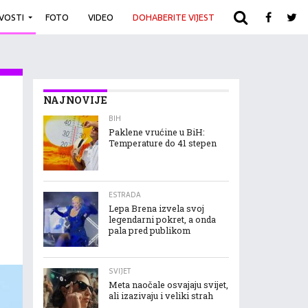
IVOSTI
FOTO
VIDEO
DOHABERITE VIJEST
ARHIVA
NAJNOVIJE
BIH
Paklene vrućine u BiH:
Temperature do 41 stepen
ESTRADA
Lepa Brena izvela svoj
legendarni pokret, a onda
pala pred publikom
SVIJET
Meta naočale osvajaju svijet,
ali izazivaju i veliki strah