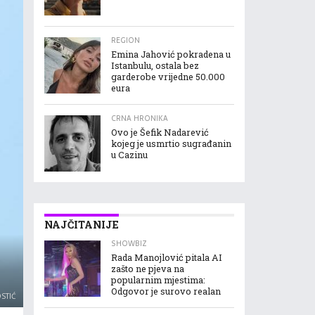
REGION
Emina Jahović pokradena u
Istanbulu, ostala bez
garderobe vrijedne 50.000
eura
CRNA HRONIKA
Ovo je Šefik Nadarević
kojeg je usmrtio sugrađanin
u Cazinu
NAJČITANIJE
SHOWBIZ
Rada Manojlović pitala AI
zašto ne pjeva na
popularnim mjestima:
Odgovor je surovo realan
STIĆ